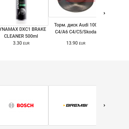
Торм. диск Audi 100
YNAMAX DXC1 BRAKE
Антифри
C4/A6 C4/C5/Skoda
CLEANER 500ml
COOL ULTRA
Superb I/VW Passat
13.90
3.30
15.
B5/B5.5 1.6-3.7 90-08