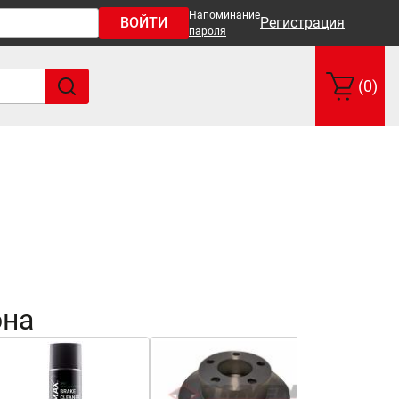
Напоминание
ВОЙТИ
Регистрация
пароля
(0)
она