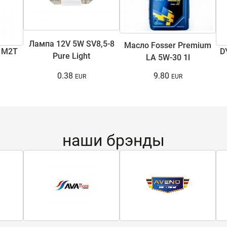
Лампа 12V 5W SV8,5-8
Масло Fosser Premium
 M2T
D
Pure Light
LA 5W-30 1l
0.38
9.80
наши брэнды