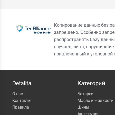
Копирование данных без р
запрещено. Особенно запре
распространять базу данны
случаев, лица, нарушившие 
привлеченный к уголовной 
Detalita
Категорий
О нас
Батареи
Контакты
Масло и жидкости
Правила
Шины
Аксессуары