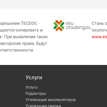
азрешения TECDOC -
Стань 
щается копировать и
эколог
х. При выявлении таких
www.esu
авторские права, будут
ответственности.
Услуги
Услуга
Радиаторы
Утилизация аккумуляторов
Утилизация смазки