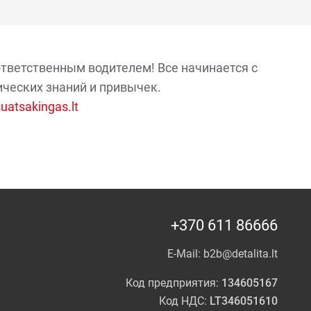
ответственным водителем! Все начинается с
ических знаний и привычек.
atsakingas.lt
+370 611 86666
E-Mail:
b2b@detalita.lt
Код предприятия:
134605167
Код НДС:
LT346051610