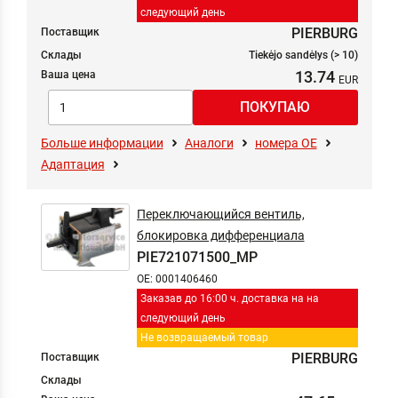
следующий день
PIERBURG
Поставщик
Склады
Tiekėjo sandėlys (> 10)
13.74
Ваша цена
Больше информации
Аналоги
номера ОЕ
Адаптация
Переключающийся вентиль,
блокировка дифференциала
PIE721071500_MP
OE: 0001406460
Заказав до 16:00 ч. доставка на на
следующий день
Не возвращаемый товар
PIERBURG
Поставщик
Склады