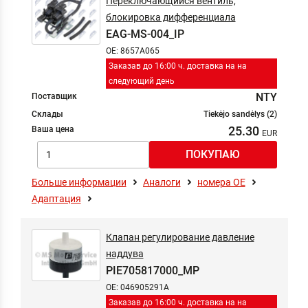
Переключающийся вентиль,
блокировка дифференциала
EAG-MS-004_IP
OE: 8657A065
Заказав до 16:00 ч. доставка на на
следующий день
NTY
Поставщик
Склады
Tiekėjo sandėlys (2)
25.30
Ваша цена
Больше информации
Аналоги
номера ОЕ
Адаптация
Клапан регулирование давление
наддува
PIE705817000_MP
OE: 046905291A
Заказав до 16:00 ч. доставка на на