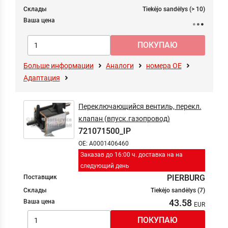
Склады
Tiekėjo sandėlys (> 10)
Ваша цена
Больше информации
Аналоги
номера ОЕ
Адаптация
Переключающийся вентиль, перекл.
клапан (впуск.газопровод)
721071500_IP
OE: A0001406460
Заказав до 16:00 ч. доставка на на
следующий день
PIERBURG
Поставщик
Склады
Tiekėjo sandėlys (7)
43.58
Ваша цена