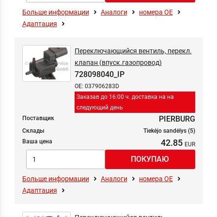
Больше информации
Аналоги
номера ОЕ
Адаптация
Переключающийся вентиль, перекл.
клапан (впуск.газопровод)
728098040_IP
OE: 037906283D
Заказав до 16:00 ч. доставка на на
следующий день
PIERBURG
Поставщик
Склады
Tiekėjo sandėlys (5)
42.85
Ваша цена
Больше информации
Аналоги
номера ОЕ
Адаптация