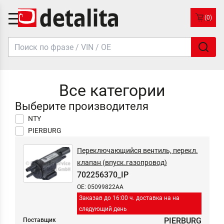
(0)
Все категории
Выберите производителя
NTY
PIERBURG
Переключающийся вентиль, перекл.
клапан (впуск.газопровод)
702256370_IP
OE: 05099822AA
Заказав до 16:00 ч. доставка на на
следующий день
PIERBURG
Поставщик