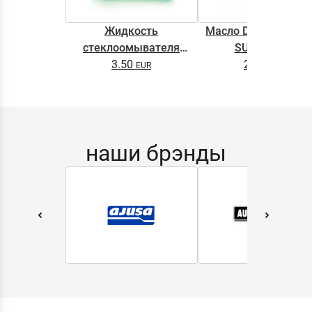
Жидкость
Масло DYNAMAX M
стеклоомывателя
SUPER 0.5L
DYNAMAX SCREENWASH
3.50
2.65
NANO 4l
наши брэнды