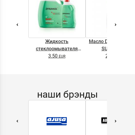
Жидкость
Масло DYNAMAX M
стеклоомывателя
SUPER 0.5L
DYNAMAX SCREENWASH
3.50
2.65
NANO 4l
наши брэнды