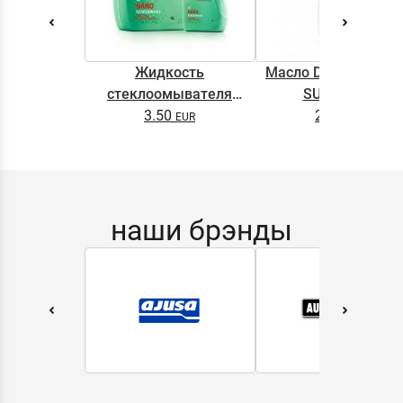
Жидкость
Масло DYNAMAX M
стеклоомывателя
SUPER 0.5L
DYNAMAX SCREENWASH
3.50
2.65
NANO 4l
наши брэнды