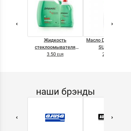
Жидкость
Масло DYNAMAX M
стеклоомывателя
SUPER 0.5L
DYNAMAX SCREENWASH
3.50
2.65
NANO 4l
наши брэнды