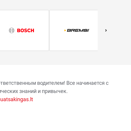
ответственным водителем! Все начинается с
ических знаний и привычек.
atsakingas.lt