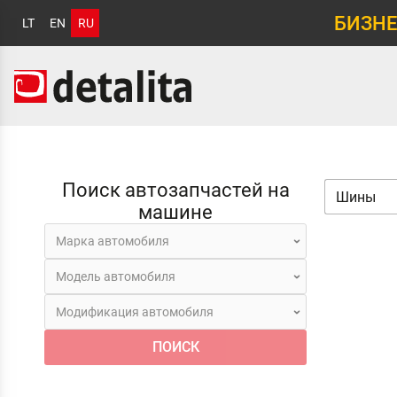
БИЗНЕ
LT
EN
RU
Поиск автозапчастей на
машине
ПОИСК