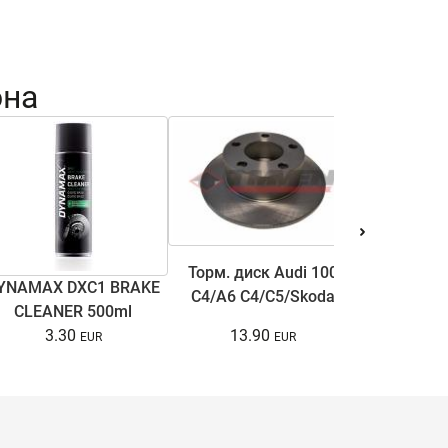
она
Торм. диск Audi 100
YNAMAX DXC1 BRAKE
Антифри
C4/A6 C4/C5/Skoda
CLEANER 500ml
COOL ULTRA
Superb I/VW Passat
13.90
3.30
15.
B5/B5.5 1.6-3.7 90-08