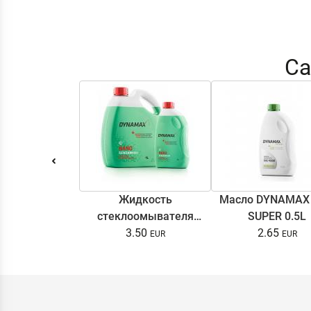
Са
Жидкость
Масло DYNAMAX
стеклоомывателя
SUPER 0.5L
DYNAMAX SCREENWASH
3.50
2.65
NANO 4l