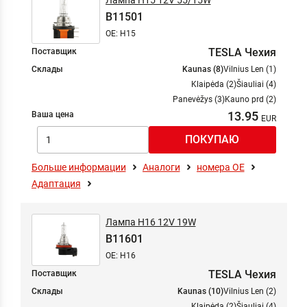
Лампа H15 12V 55/15W
B11501
OE: H15
TESLA Чехия
Поставщик
Склады
Kaunas (8)
Vilnius Len (1)
Klaipėda (2)
Šiauliai (4)
Panevėžys (3)
Kauno prd (2)
13.95
Ваша цена
Больше информации
Аналоги
номера ОЕ
Адаптация
Лампа H16 12V 19W
B11601
OE: H16
TESLA Чехия
Поставщик
Склады
Kaunas (10)
Vilnius Len (2)
Klaipėda (2)
Šiauliai (4)