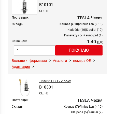
B10101
OE: H1
TESLA Чехия
Поставщик
Склады
Kaunas (> 10)
Vilnius Len (> 10)
Klaipėda (10)
Šiauliai (10)
Panevėžys (7)
Kauno prd (1)
1.40
Ваша цена
Больше информации
Аналоги
номера ОЕ
Адаптация
Лампа H3 12V 55W
B10301
OE: H3
TESLA Чехия
Поставщик
Склады
Kaunas (7)
Vilnius Len (> 10)
Klaipėda (5)
Šiauliai (2)