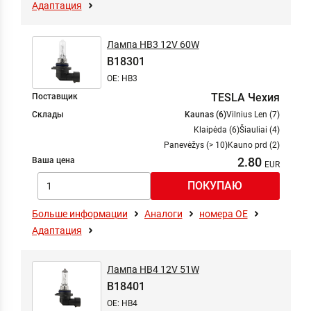
Адаптация
Лампа HB3 12V 60W
B18301
OE: HB3
TESLA Чехия
Поставщик
Склады
Kaunas (6)
Vilnius Len (7)
Klaipėda (6)
Šiauliai (4)
Panevėžys (> 10)
Kauno prd (2)
2.80
Ваша цена
Больше информации
Аналоги
номера ОЕ
Адаптация
Лампа HB4 12V 51W
B18401
OE: HB4