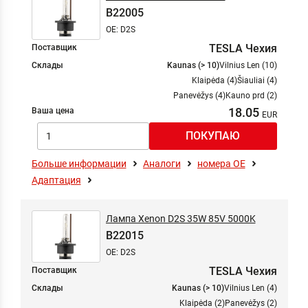
B22005
OE: D2S
TESLA Чехия
Поставщик
Склады
Kaunas (> 10)
Vilnius Len (10)
Klaipėda (4)
Šiauliai (4)
Panevėžys (4)
Kauno prd (2)
18.05
Ваша цена
Больше информации
Аналоги
номера ОЕ
Адаптация
Лампа Xenon D2S 35W 85V 5000K
B22015
OE: D2S
TESLA Чехия
Поставщик
Склады
Kaunas (> 10)
Vilnius Len (4)
Klaipėda (2)
Panevėžys (2)