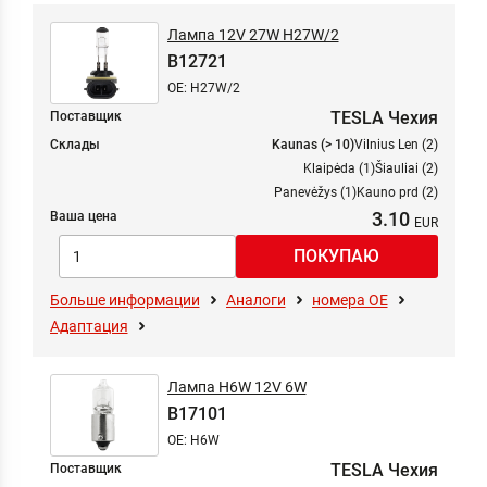
Лампа 12V 27W H27W/2
B12721
OE: H27W/2
TESLA Чехия
Поставщик
Склады
Kaunas (> 10)
Vilnius Len (2)
Klaipėda (1)
Šiauliai (2)
Panevėžys (1)
Kauno prd (2)
3.10
Ваша цена
Больше информации
Аналоги
номера ОЕ
Адаптация
Лампа H6W 12V 6W
B17101
OE: H6W
TESLA Чехия
Поставщик