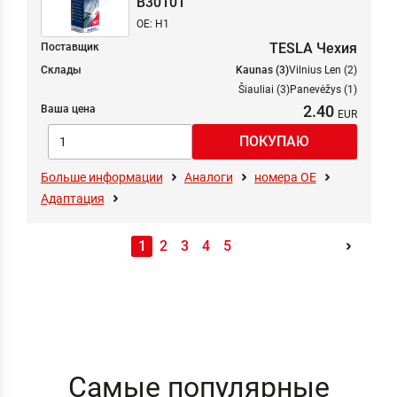
B30101
OE: H1
TESLA Чехия
Поставщик
Склады
Kaunas (3)
Vilnius Len (2)
Šiauliai (3)
Panevėžys (1)
2.40
Ваша цена
Больше информации
Аналоги
номера ОЕ
Адаптация
1
2
3
4
5
Самые популярные