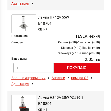
Адаптация
Лампа H7 12V 55W
B10701
OE: H7
TESLA Чехия
Поставщик
Склады
Kaunas (> 10)
Vilnius Len (> 10)
Klaipėda (> 10)
Šiauliai (> 10)
Panevėžys (> 10)
Kauno prd (10)
2.05
Ваша цена
Больше информации
Аналоги
номера ОЕ
Адаптация
Лампа H8 12V 35W PGJ19-1
B10801
OE: H8