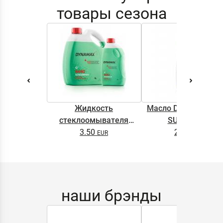
товары сезона
Жидкость
Масло DYNAMAX M
стеклоомывателя
SUPER 0.5L
DYNAMAX SCREENWASH
3.50
2.65
NANO 4l
наши брэнды