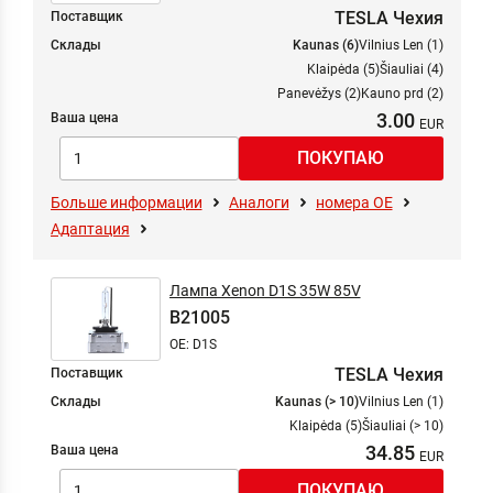
TESLA Чехия
Поставщик
Склады
Kaunas (6)
Vilnius Len (1)
Klaipėda (5)
Šiauliai (4)
Panevėžys (2)
Kauno prd (2)
3.00
Ваша цена
Больше информации
Аналоги
номера ОЕ
Адаптация
Лампа Xenon D1S 35W 85V
B21005
OE: D1S
TESLA Чехия
Поставщик
Склады
Kaunas (> 10)
Vilnius Len (1)
Klaipėda (5)
Šiauliai (> 10)
34.85
Ваша цена