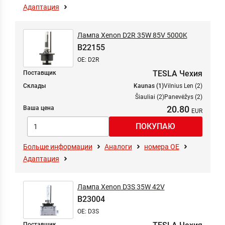
Адаптация
Лампа Xenon D2R 35W 85V 5000K
B22155
OE: D2R
TESLA Чехия
Поставщик
Склады
Kaunas (1)
Vilnius Len (2)
Šiauliai (2)
Panevėžys (2)
20.80
Ваша цена
Больше информации
Аналоги
номера ОЕ
Адаптация
Лампа Xenon D3S 35W 42V
B23004
OE: D3S
Поставщик