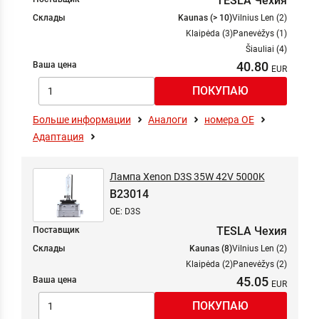
TESLA Чехия
Склады
Kaunas (> 10)
Vilnius Len (2)
Klaipėda (3)
Panevėžys (1)
Šiauliai (4)
40.80
Ваша цена
Больше информации
Аналоги
номера ОЕ
Адаптация
Лампа Xenon D3S 35W 42V 5000K
B23014
OE: D3S
TESLA Чехия
Поставщик
Склады
Kaunas (8)
Vilnius Len (2)
Klaipėda (2)
Panevėžys (2)
45.05
Ваша цена