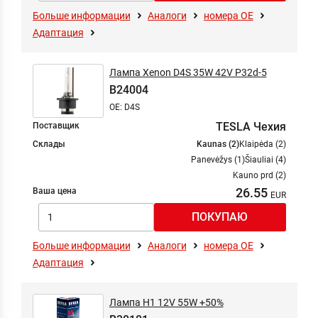
Больше информации
Аналоги
номера ОЕ
Адаптация
Лампа Xenon D4S 35W 42V P32d-5
B24004
OE: D4S
TESLA Чехия
Поставщик
Склады
Kaunas (2)
Klaipėda (2)
Panevėžys (1)
Šiauliai (4)
Kauno prd (2)
26.55
Ваша цена
Больше информации
Аналоги
номера ОЕ
Адаптация
Лампа H1 12V 55W +50%