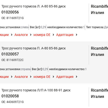
Ricambifl
Трос ручного тормоза Л. A-80 85-86 диск
01020056
Италия
OE: 811609721G
она установки:
слева
Вес [кг]:
0,29
необходимое количество:
1
Тип тормоза:
Ди
мации
Аналоги
номера ОЕ
Адаптация
Ricambifl
Трос ручного тормоза П. A-80 85-86 диск
01020057
Италия
OE: 811609722C
она установки:
справа
Вес [кг]:
0,29
необходимое количество:
1
мации
Аналоги
номера ОЕ
Адаптация
Ricambifl
Трос ручного тормоза Л/П A-100 88-91 диск
01020058
Италия
OE: 443609721G