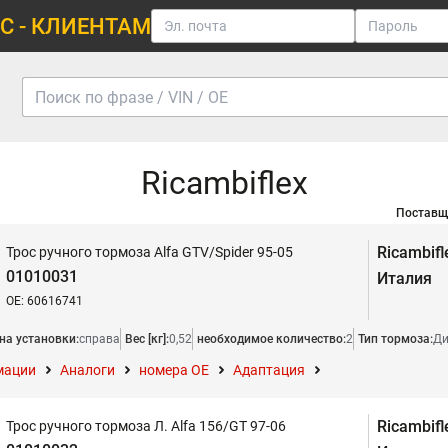
С - КЛИЕНТАМ
Ricambiflex
Поставщ
Ricambifl
Трос ручного тормоза Alfa GTV/Spider 95-05
01010031
Италия
OE: 60616741
на установки:
справа
Вес [кг]:
0,52
необходимое количество:
2
Тип тормоза:
Ди
мации
Аналоги
номера ОЕ
Адаптация
Ricambifl
Трос ручного тормоза Л. Alfa 156/GT 97-06