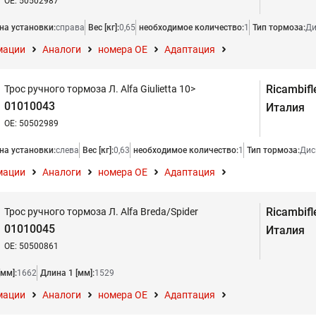
OE: 50502987
на установки:
справа
Вес [кг]:
0,65
необходимое количество:
1
Тип тормоза:
Ди
мации
Аналоги
номера ОЕ
Адаптация
Ricambifl
Трос ручного тормоза Л. Alfa Giulietta 10>
01010043
Италия
OE: 50502989
на установки:
слева
Вес [кг]:
0,63
необходимое количество:
1
Тип тормоза:
Дис
мации
Аналоги
номера ОЕ
Адаптация
Ricambifl
Трос ручного тормоза Л. Alfa Breda/Spider
01010045
Италия
OE: 50500861
мм]:
1662
Длина 1 [мм]:
1529
мации
Аналоги
номера ОЕ
Адаптация