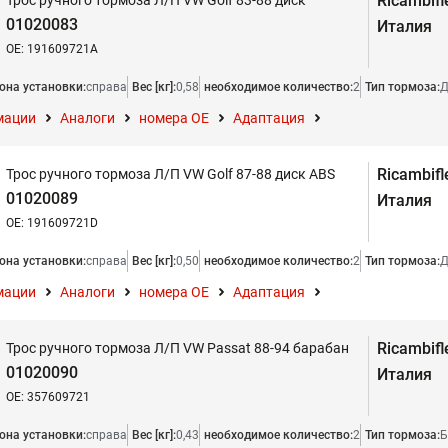
Ricambifl
Трос ручного тормоза Л/П VW Golf 83-88 диск
01020083
Италия
OE: 191609721A
она установки:
справа
Вес [кг]:
0,58
необходимое количество:
2
Тип тормоза:
Д
мации
Аналоги
номера ОЕ
Адаптация
Ricambifl
Трос ручного тормоза Л/П VW Golf 87-88 диск ABS
01020089
Италия
OE: 191609721D
она установки:
справа
Вес [кг]:
0,50
необходимое количество:
2
Тип тормоза:
Д
мации
Аналоги
номера ОЕ
Адаптация
Ricambifl
Трос ручного тормоза Л/П VW Passat 88-94 барабан
01020090
Италия
OE: 357609721
она установки:
справа
Вес [кг]:
0,43
необходимое количество:
2
Тип тормоза:
Б