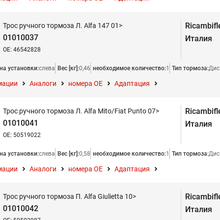
Ricambifl
Трос ручного тормоза Л. Alfa 147 01>
01010037
Италия
OE: 46542828
на установки:
слева
Вес [кг]:
0,46
необходимое количество:
1
Тип тормоза:
Дис
мации
Аналоги
номера ОЕ
Адаптация
Ricambifl
Трос ручного тормоза Л. Alfa Mito/Fiat Punto 07>
01010041
Италия
OE: 50519022
на установки:
слева
Вес [кг]:
0,58
необходимое количество:
1
Тип тормоза:
Дис
мации
Аналоги
номера ОЕ
Адаптация
Ricambifl
Трос ручного тормоза П. Alfa Giulietta 10>
01010042
Италия