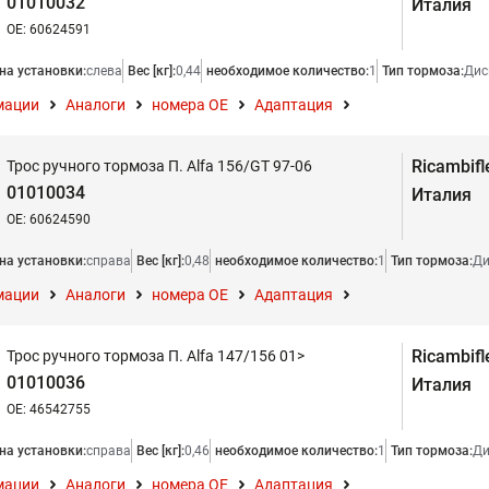
01010032
Италия
OE: 60624591
на установки:
слева
Вес [кг]:
0,44
необходимое количество:
1
Тип тормоза:
Дис
мации
Аналоги
номера ОЕ
Адаптация
Ricambifl
Трос ручного тормоза П. Alfa 156/GT 97-06
01010034
Италия
OE: 60624590
на установки:
справа
Вес [кг]:
0,48
необходимое количество:
1
Тип тормоза:
Ди
мации
Аналоги
номера ОЕ
Адаптация
Ricambifl
Трос ручного тормоза П. Alfa 147/156 01>
01010036
Италия
OE: 46542755
на установки:
справа
Вес [кг]:
0,46
необходимое количество:
1
Тип тормоза:
Ди
мации
Аналоги
номера ОЕ
Адаптация