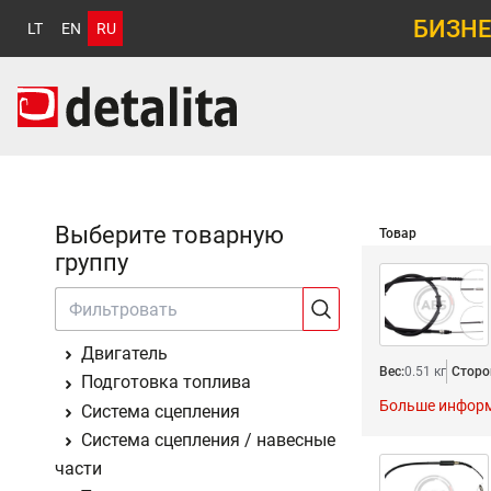
БИЗНЕ
LT
EN
RU
Выберите товарную
Товар
группу
Двигатель
Вес:
0.51 кг
Сторо
Подготовка топлива
Больше инфор
Система сцепления
Система сцепления / навесные
части