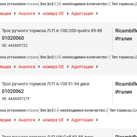
она установки:
справа
Вес [кг]:
0,36
необходимое количество:
2
Тип тормоза:
Д
мации
Аналоги
номера ОЕ
Адаптация
Ricambifl
Трос ручного тормоза Л/П A-100/200 quatro 85-88
01020060
Италия
OE: 443609722
она установки:
справа
Вес [кг]:
0,54
необходимое количество:
1
Тип тормоза:
Д
мации
Аналоги
номера ОЕ
Адаптация
Ricambifl
Трос ручного тормоза Л/П A-100 91-94 диск
01020062
Италия
OE: 4A0609721F
она установки:
справа
Вес [кг]:
0,4
необходимое количество:
2
Тип тормоза:
Ди
мации
Аналоги
номера ОЕ
Адаптация