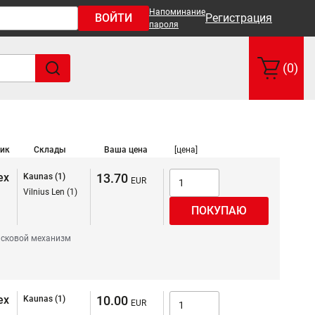
Напоминание
ВОЙТИ
Регистрация
пароля
(0)
ик
Склады
Ваша цена
[цена]
ex
13.70
Kaunas (1)
Vilnius Len (1)
сковой механизм
ex
10.00
Kaunas (1)