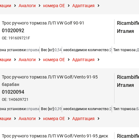
мации
Аналоги
номера ОЕ
Адаптация
Ricambifl
Трос ручного тормоза Л/П VW Golf 90-91
01020092
Италия
OE: 191609721F
она установки:
справа
Вес [кг]:
0,54
необходимое количество:
2
Тип тормоза:
Д
мации
Аналоги
номера ОЕ
Адаптация
Ricambifl
Трос ручного тормоза Л/П VW Golf/Vento 91-95
барабан
Италия
01020094
OE: 1H0609721
она установки:
справа
Вес [кг]:
0,39
необходимое количество:
2
Тип тормоза:
Б
мации
Аналоги
номера ОЕ
Адаптация
Ricambifl
Трос ручного тормоза Л/П VW Golf/Vento 91-95 диск