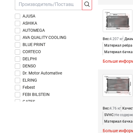
AJUSA
ASHIKA
AUTOMEGA
AVA QUALITY COOLING
Вес:
4.207 кг
Диам
BLUE PRINT
Материал ребра
CORTECO
Материал бачка 
DELPHI
Больше инфор
DENSO
Dr. Motor Automative
ELRING
Febest
FEBI BILSTEIN
GATES
GSP
Вес:
4.76 кг
Качес
SVHC:
Не содерж
J.P.Group
Материал бачка 
JPN
KALE
Больше инфор