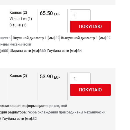
65.50
Kaunas (2)
Vilnius Len (1)
Šiauliai (1)
еществ!
Впускной диаметр 1 [мм]:
32
Выпускной диаметр 1 [мм]:
32
инены механически
]:
600
Ширина сети [мм]:
360
Глубина сети [мм]:
34
53.90
Kaunas (2)
полнительная информация:
с прокладкой
кция радиатора:
Ребра охлаждения присоединены механически
0
Глубина сети [мм]:
32