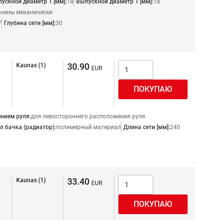
пускной диаметр 1 [мм]:
18
Выпускной диаметр 1 [мм]:
18
инены механически
7
Глубина сети [мм]:
30
30.90
Kaunas (1)
нием руля:
для левостороннего расположения руля
 бачка (радиатор):
полимерный материал
Длина сети [мм]:
240
33.40
Kaunas (1)