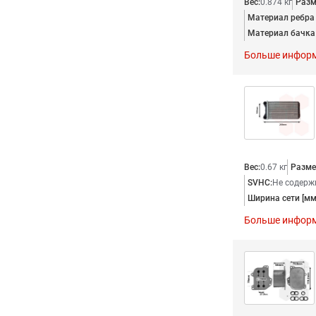
Вес:
0.874 кг
Разм
Материал ребра
Материал бачка 
Больше инфор
Вес:
0.67 кг
Разме
SVHC:
Не содерж
Ширина сети [мм
Больше инфор