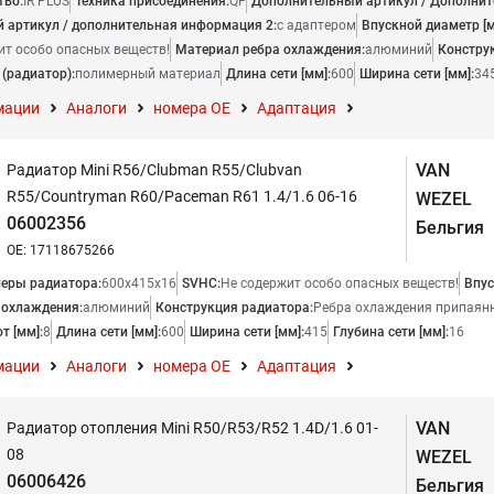
тво:
IR PLUS
Техника присоединения:
QF
Дополнительный артикул / Дополнит
 артикул / дополнительная информация 2:
с адаптером
Впускной диаметр [м
ит особо опасных веществ!
Материал ребра охлаждения:
алюминий
Констру
(радиатор):
полимерный материал
Длина сети [мм]:
600
Ширина сети [мм]:
34
мации
Аналоги
номера ОЕ
Адаптация
VAN
Радиатор Mini R56/Clubman R55/Clubvan
R55/Countryman R60/Paceman R61 1.4/1.6 06-16
WEZEL
06002356
Бельгия
OE: 17118675266
еры радиатора:
600x415x16
SVHC:
Не содержит особо опасных веществ!
Впус
 охлаждения:
алюминий
Конструкция радиатора:
Ребра охлаждения припаян
т [мм]:
8
Длина сети [мм]:
600
Ширина сети [мм]:
415
Глубина сети [мм]:
16
мации
Аналоги
номера ОЕ
Адаптация
VAN
Радиатор отопления Mini R50/R53/R52 1.4D/1.6 01-
08
WEZEL
06006426
Бельгия