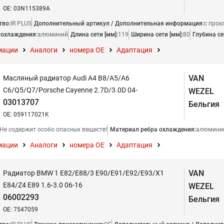
OE: 03N115389A
тво:
IR PLUS
Дополнительный артикул / Дополнительная информация:
с прок
 охлаждения:
алюминий
Длина сети [мм]:
119
Ширина сети [мм]:
80
Глубина се
мации
Аналоги
номера ОЕ
Адаптация
VAN
Масляный радиатор Audi A4 B8/A5/A6
C6/Q5/Q7/Porsche Cayenne 2.7D/3.0D 04-
WEZEL
03013707
Бельгия
OE: 059117021K
Не содержит особо опасных веществ!
Материал ребра охлаждения:
алюмини
мации
Аналоги
номера ОЕ
Адаптация
VAN
Радиатор BMW 1 E82/E88/3 E90/E91/E92/E93/X1
E84/Z4 E89 1.6-3.0 06-16
WEZEL
06002293
Бельгия
OE: 7547059