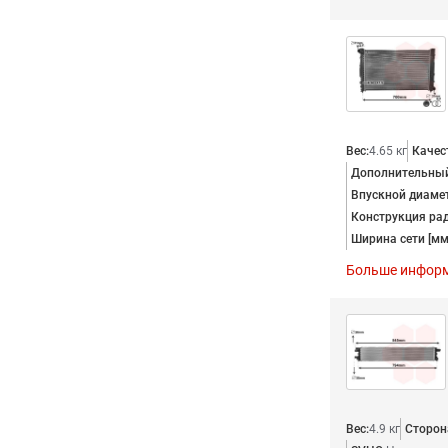
KILEN
MAGNETI MARELLI
MAHLE ORIGINAL
Nissens
NRF
NTY
Вес:
4.65 кг
Качес
ORIGINAL IMPERIUM
Дополнительный
Oyodo
Впускной диамет
PIERBURG
Конструкция ра
Rapro
Ширина сети [мм
Timmen
Больше инфор
Topran
TRUCKTEC AUTOMOTIVE
TYC
VAICO
VALEO
VAN WEZEL
VEMO
Вес:
4.9 кг
Сторон
VICTOR REINZ