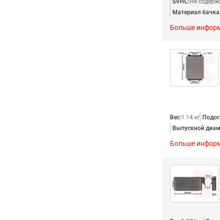
SVHC:
Не содерж
Материал бачка 
Больше инфор
Вес:
1.14 кг
Подог
Выпускной диаме
Больше инфор