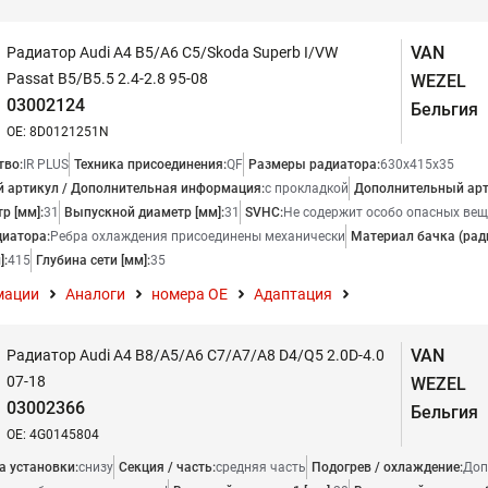
VAN
Радиатор Audi A4 B5/A6 C5/Skoda Superb I/VW
Passat B5/B5.5 2.4-2.8 95-08
WEZEL
03002124
Бельгия
OE: 8D0121251N
тво:
IR PLUS
Техника присоединения:
QF
Размеры радиатора:
630x415x35
 артикул / Дополнительная информация:
с прокладкой
Дополнительный арт
р [мм]:
31
Выпускной диаметр [мм]:
31
SVHC:
Не содержит особо опасных вещ
диатора:
Ребра охлаждения присоединены механически
Материал бачка (рад
]:
415
Глубина сети [мм]:
35
мации
Аналоги
номера ОЕ
Адаптация
VAN
Радиатор Audi A4 B8/A5/A6 C7/A7/A8 D4/Q5 2.0D-4.0
07-18
WEZEL
03002366
Бельгия
OE: 4G0145804
а установки:
снизу
Секция / часть:
средняя часть
Подогрев / охлаждение:
Доп