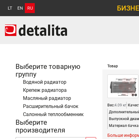
БИЗНЕ
LT
EN
RU
Выберите товарную
Товар
группу
Водяной радиатор
Крепеж радиатора
Масляный радиатор
Вес:
4.09 кг
Качес
Расширительный бачок
Дополнительный
Салонный теплообменник
Выпускной диаме
Выберите
Материал бачка 
производителя
Больше инфор