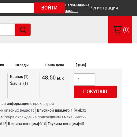
Напоминание
ВОЙТИ
Регистрация
пароля
(0)
ик
Склады
Ваша цена
[цена]
48.50
Kaunas (1)
Šiauliai (1)
ная информация:
с прокладкой
бо опасных веществ!
Впускной диаметр 1 [мм]:
32
а:
Ребра охлаждения присоединены механически
615
Ширина сети [мм]:
310
Глубина сети [мм]:
45