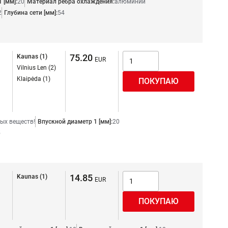
 [мм]:
20
Материал ребра охлаждения:
алюминий
2
Глубина сети [мм]:
54
75.20
Kaunas (1)
Vilnius Len (2)
Klaipėda (1)
ых веществ!
Впускной диаметр 1 [мм]:
20
5
14.85
Kaunas (1)