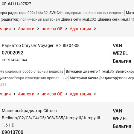
OE: 64111497527
еры радиатора:
202x146x32
SVHC:
Не содержит особо опасных веществ!
Мате
(радиатор):
полимерный материал
Длина сети [мм]:
202
Ширина сети [мм]:
14
мации
Аналоги
номера ОЕ
Адаптация
VAN
Радиатор Chrysler Voyager IV 2.8D 04-08
07002092
WEZEL
OE: 5142488AA
Бельгия
Не содержит особо опасных веществ!
Впускной диаметр 1 [мм]:
35
Выпускной
диатора:
Ребра охлаждения припаянные
Материал бачка (радиатор):
полимер
]:
27
мации
Аналоги
номера ОЕ
Адаптация
VAN
Масляный радиатор Citroen
Berlingo/C2/C3/C4/C5/DS3/DS5/Jumpy II/Jumpy III
WEZEL
1.6 HDI
Бельгия
09013700