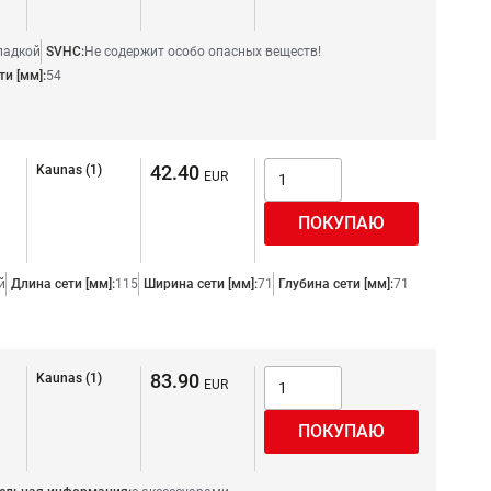
ладкой
SVHC:
Не содержит особо опасных веществ!
ти [мм]:
54
42.40
Kaunas (1)
й
Длина сети [мм]:
115
Ширина сети [мм]:
71
Глубина сети [мм]:
71
83.90
Kaunas (1)