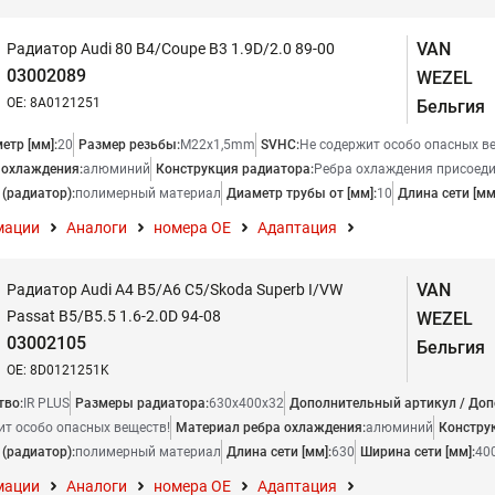
VAN
Радиатор Audi 80 B4/Coupe B3 1.9D/2.0 89-00
03002089
WEZEL
OE: 8A0121251
Бельгия
етр [мм]:
20
Размер резьбы:
M22x1,5mm
SVHC:
Не содержит особо опасных в
 охлаждения:
алюминий
Конструкция радиатора:
Ребра охлаждения присоед
(радиатор):
полимерный материал
Диаметр трубы от [мм]:
10
Длина сети [мм
мации
Аналоги
номера ОЕ
Адаптация
VAN
Радиатор Audi A4 B5/A6 C5/Skoda Superb I/VW
Passat B5/B5.5 1.6-2.0D 94-08
WEZEL
03002105
Бельгия
OE: 8D0121251K
тво:
IR PLUS
Размеры радиатора:
630x400x32
Дополнительный артикул / До
ит особо опасных веществ!
Материал ребра охлаждения:
алюминий
Констру
(радиатор):
полимерный материал
Длина сети [мм]:
630
Ширина сети [мм]:
40
мации
Аналоги
номера ОЕ
Адаптация