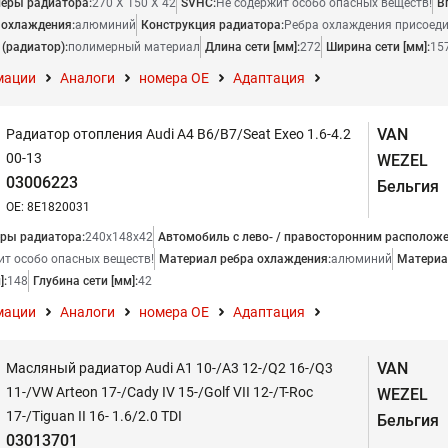
еры радиатора:
270 X 150 X 42
SVHC:
Не содержит особо опасных веществ!
В
 охлаждения:
алюминий
Конструкция радиатора:
Ребра охлаждения присоед
(радиатор):
полимерный материал
Длина сети [мм]:
272
Ширина сети [мм]:
15
мации
Аналоги
номера ОЕ
Адаптация
VAN
Радиатор отопления Audi A4 B6/B7/Seat Exeo 1.6-4.2
00-13
WEZEL
03006223
Бельгия
OE: 8E1820031
ры радиатора:
240x148x42
Автомобиль с лево- / правосторонним расположе
ит особо опасных веществ!
Материал ребра охлаждения:
алюминий
Материал
]:
148
Глубина сети [мм]:
42
мации
Аналоги
номера ОЕ
Адаптация
VAN
Масляный радиатор Audi A1 10-/A3 12-/Q2 16-/Q3
11-/VW Arteon 17-/Cady IV 15-/Golf VII 12-/T-Roc
WEZEL
17-/Tiguan II 16- 1.6/2.0 TDI
Бельгия
03013701