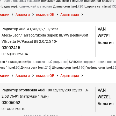
ит особо опасных веществ!
Впускной диаметр 1 [мм]:
20
Выпускной диаметр 1
(радиатор):
полимерный материал
Длина сети [мм]:
720
Ширина сети [мм]:
13
мации
Аналоги
номера ОЕ
Адаптация
VAN
Радиатор Audi A1/A3/Q2/TT/Seat
Ateca/Leon/Tarraco/Skoda Superb III/VW Beetle/Golf
WEZEL
VII/Jetta IV/Passat B8 2.0/2.5 10-
Бельгия
03002415
OE: 5Q0121251HA
рев / охлаждение:
Дополнительный радиатор
SVHC:
Не содержит особо опасн
тр 1 [мм]:
20
Длина сети [мм]:
215
Ширина сети [мм]:
190
Глубина сети [мм]:
2
мации
Аналоги
номера ОЕ
Адаптация
VAN
Радиатор отопления Audi 100 C2/C3/200 C2/C3 1.6-
2.5D 76-91 (патрубки 17мм)
WEZEL
03006052
Бельгия
OE: 443819031C