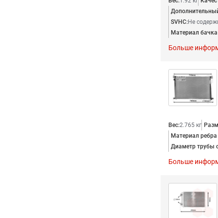
Вес:
1.92 кг
Качес
Дополнительный
SVHC:
Не содерж
Материал бачка 
Больше инфор
Вес:
2.765 кг
Разм
Материал ребра
Диаметр трубы о
Больше инфор