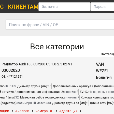
С - КЛИЕНТАМ
Все категории
Поставщ
VAN
Радиатор Audi 100 C3/200 C3 1.8-2.3 82-91
03002020
WEZEL
OE: 447121251
Бельгия
тво:
IR PLUS
Диаметр трубы [мм]:
16
Дополнительный артикул / Дополнитель
 артикул / дополнительная информация 2:
с пробкой
SVHC:
Не содержит осо
тр 1 [мм]:
32
Материал ребра охлаждения:
алюминий
Конструкция радиатор
(радиатор):
полимерный материал
Диаметр трубы от [мм]:
8
Длина сети [мм]:
мации
Аналоги
номера ОЕ
Адаптация