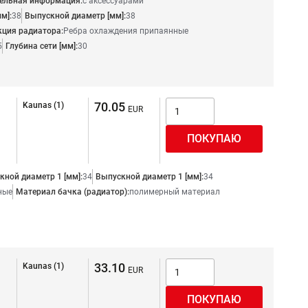
ельная информация:
с аксессуарами
м]:
38
Выпускной диаметр [мм]:
38
кция радиатора:
Ребра охлаждения припаянные
5
Глубина сети [мм]:
30
70.05
Kaunas (1)
кной диаметр 1 [мм]:
34
Выпускной диаметр 1 [мм]:
34
ные
Материал бачка (радиатор):
полимерный материал
33.10
Kaunas (1)