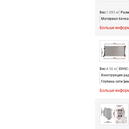
Вес:
1.093 кг
Разм
Материал бачка 
Больше инфор
Вес:
4.56 кг
SVHC:
Конструкция ра
Глубина сети [мм
Больше инфор