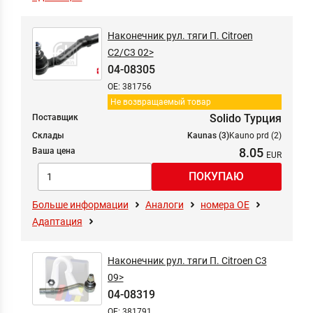
Наконечник рул. тяги П. Citroen
C2/C3 02>
04-08305
OE: 381756
Не возвращаемый товар
Solido Турция
Поставщик
Склады
Kaunas (3)
Kauno prd (2)
8.05
Ваша цена
Больше информации
Аналоги
номера ОЕ
Адаптация
Наконечник рул. тяги П. Citroen C3
09>
04-08319
OE: 381791