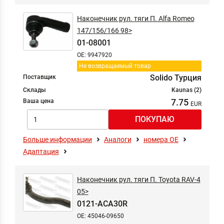
Solido
Наконечник рул. тяги П. Alfa Romeo
SWAG
147/156/166 98>
Timmen
01-08001
Topran
OE: 9947920
TRUCKTEC AUTOMOTIVE
Не возвращаемый товар
TRW
Solido Турция
Поставщик
VAICO
Склады
Kaunas (2)
7.75
Ваша цена
Больше информации
Аналоги
номера ОЕ
Адаптация
Наконечник рул. тяги П. Toyota RAV-4
05>
0121-ACA30R
OE: 45046-09650