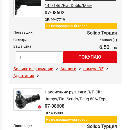
145/146 /Fiat Doblo/Mare
07-08602
OE: 9947719
Не возвращаемый товар
Solido Турция
Поставщик
Склады
Kaunas (1)
6.50
Ваша цена
Больше информации
Аналоги
номера ОЕ
Адаптация
Наконечник рул. тяги Л/П Citr
Jumpy/Fiat Scudo/Peug 806/Expe
07-08608
OE: 405909
Не возвращаемый товар
Solido Турция
Поставщик