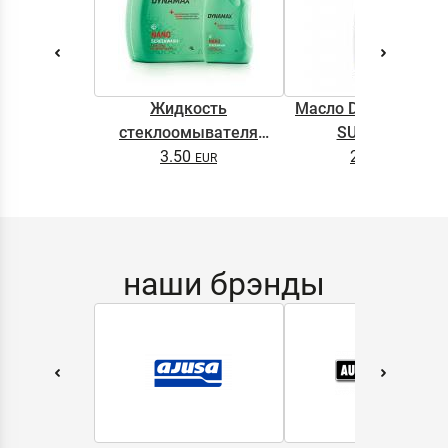
Жидкость
Масло DYNAMAX M
стеклоомывателя
SUPER 0.5L
DYNAMAX SCREENWASH
3.50
2.65
NANO 4l
наши брэнды