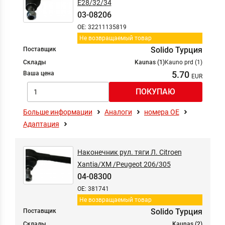
E28/32/34
03-08206
OE: 32211135819
Не возвращаемый товар
Solido Турция
Поставщик
Склады
Kaunas (1)
Kauno prd (1)
5.70
Ваша цена
Больше информации
Аналоги
номера ОЕ
Адаптация
Наконечник рул. тяги Л. Citroen
Xantia/XM /Peugeot 206/305
04-08300
OE: 381741
Не возвращаемый товар
Solido Турция
Поставщик
Склады
Kaunas (2)