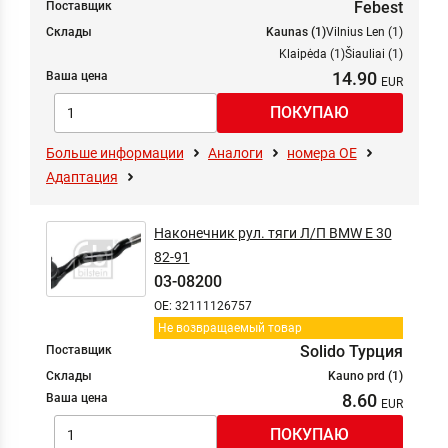
Febest
Поставщик
Склады
Kaunas (1)
Vilnius Len (1)
Klaipėda (1)
Šiauliai (1)
14.90
Ваша цена
Больше информации
Аналоги
номера ОЕ
Адаптация
Наконечник рул. тяги Л/П BMW E 30
82-91
03-08200
OE: 32111126757
Не возвращаемый товар
Solido Турция
Поставщик
Склады
Kauno prd (1)
8.60
Ваша цена