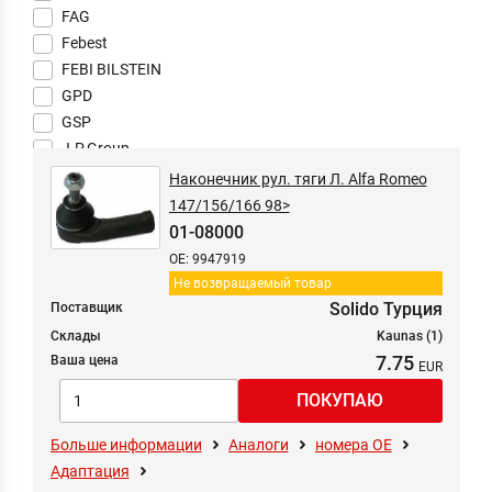
FAG
Febest
FEBI BILSTEIN
GPD
GSP
J.P.Group
JPN
Наконечник рул. тяги Л. Alfa Romeo
KAMOKA
147/156/166 98>
KYB
01-08000
LEMFÖRDER
OE: 9947919
MAGNETI MARELLI
Не возвращаемый товар
MONROE
Solido Турция
Поставщик
Nipparts
Склады
Kaunas (1)
NTY
7.75
Ваша цена
Oyodo
RODRUNNER
RTS
Больше информации
Аналоги
номера ОЕ
SASIC
Адаптация
SKF