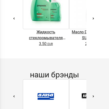
Жидкость
Масло DYNAMAX M
стеклоомывателя
SUPER 0.5L
DYNAMAX SCREENWASH
3.50
2.65
NANO 4l
наши брэнды