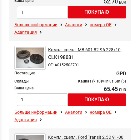
52.70
Ваша цена
Больше информации
Аналоги
номера ОЕ
Адаптация
Компл. сцепл. MB 601 82-96 228x10
CLK198031
OE: A0152503701
GPD
Поставщик
Склады
Kaunas (> 10)
Vilnius Len (5)
65.45
Ваша цена
Больше информации
Аналоги
номера ОЕ
Адаптация
Компл. сцепл. Ford Transit 2.5D 91-00