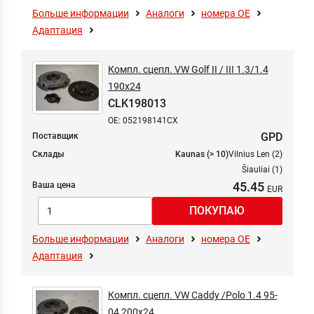
Больше информации
Аналоги
номера ОЕ
Адаптация
Компл. сцепл. VW Golf II / III 1.3/1.4
190x24
CLK198013
OE: 052198141CX
GPD
Поставщик
Склады
Kaunas (> 10)
Vilnius Len (2)
Šiauliai (1)
45.45
Ваша цена
Больше информации
Аналоги
номера ОЕ
Адаптация
Компл. сцепл. VW Caddy /Polo 1.4 95-
04 200x24