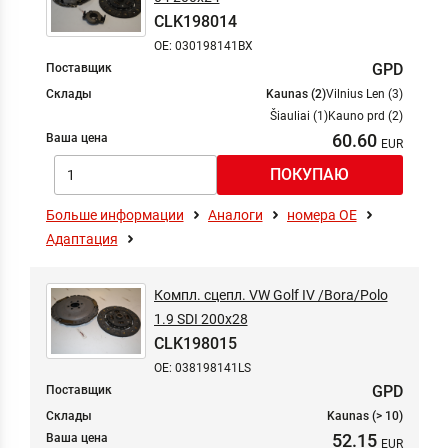
CLK198014
OE: 030198141BX
GPD
Поставщик
Склады
Kaunas (2)
Vilnius Len (3)
Šiauliai (1)
Kauno prd (2)
60.60
Ваша цена
Больше информации
Аналоги
номера ОЕ
Адаптация
Компл. сцепл. VW Golf IV /Bora/Polo
1.9 SDI 200x28
CLK198015
OE: 038198141LS
GPD
Поставщик
Склады
Kaunas (> 10)
52.15
Ваша цена