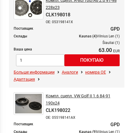
Компл. сцепл. A-80/100/A6 2.0 91-98
228x23
CLK198018
OE: 053198141X
GPD
Поставщик
Склады
Kaunas (4)
Vilnius Len (1)
Šiauliai (1)
63.00
Ваша цена
Больше информации
Аналоги
номера ОЕ
Адаптация
Компл. сцепл. VW Golf II 1.6 84-91
190x24
CLK198022
OE: 055198141AX
GPD
Поставщик
Склады
Kaunas (9)
Vilnius Len (1)