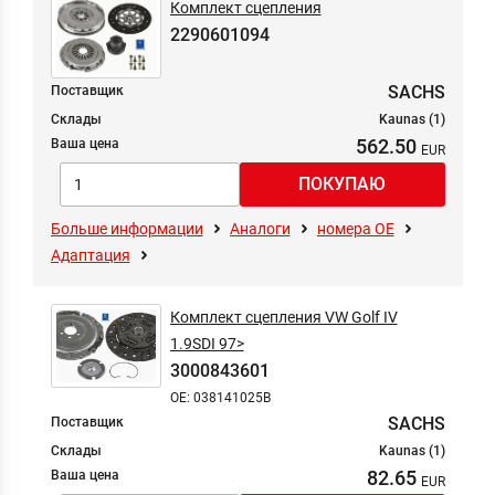
Комплект сцепления
2290601094
SACHS
Поставщик
Склады
Kaunas (1)
562.50
Ваша цена
Больше информации
Аналоги
номера ОЕ
Адаптация
Комплект сцепления VW Golf IV
1.9SDI 97>
3000843601
OE: 038141025B
SACHS
Поставщик
Склады
Kaunas (1)
82.65
Ваша цена