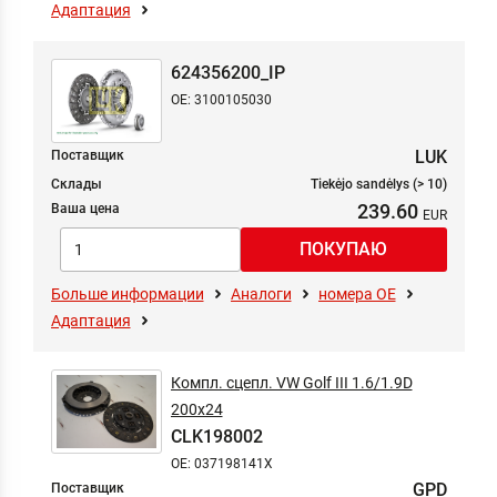
Адаптация
624356200_IP
OE: 3100105030
LUK
Поставщик
Склады
Tiekėjo sandėlys (> 10)
239.60
Ваша цена
Больше информации
Аналоги
номера ОЕ
Адаптация
Компл. сцепл. VW Golf III 1.6/1.9D
200x24
CLK198002
OE: 037198141X
GPD
Поставщик