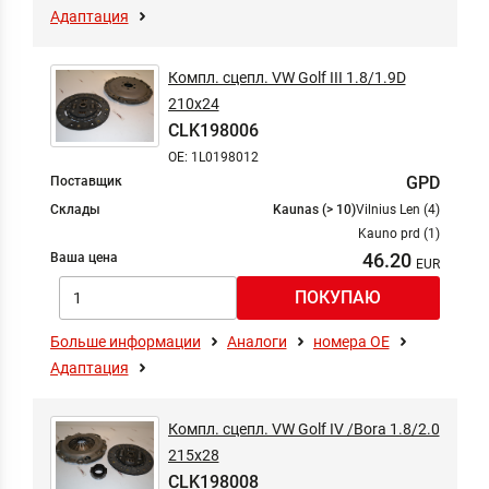
Адаптация
Компл. сцепл. VW Golf III 1.8/1.9D
210x24
CLK198006
OE: 1L0198012
GPD
Поставщик
Склады
Kaunas (> 10)
Vilnius Len (4)
Kauno prd (1)
46.20
Ваша цена
Больше информации
Аналоги
номера ОЕ
Адаптация
Компл. сцепл. VW Golf IV /Bora 1.8/2.0
215x28
CLK198008