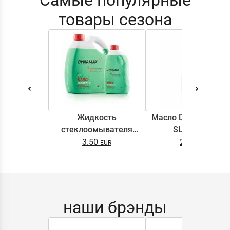
Самые популярные
товары сезона
Жидкость
Масло DYNAMAX M
стеклоомывателя
SUPER 0.5L
DYNAMAX SCREENWASH
3.50
2.65
NANO 4l
наши брэнды