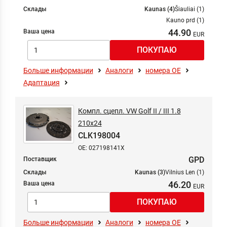
Склады
Kaunas (4)
Šiauliai (1)
Kauno prd (1)
44.90
Ваша цена
Больше информации
Аналоги
номера ОЕ
Адаптация
Компл. сцепл. VW Golf II / III 1.8
210x24
CLK198004
OE: 027198141X
GPD
Поставщик
Склады
Kaunas (3)
Vilnius Len (1)
46.20
Ваша цена
Больше информации
Аналоги
номера ОЕ