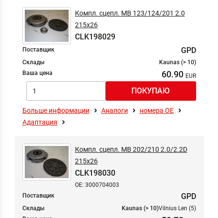
Компл. сцепл. MB 123/124/201 2.0
215x26
CLK198029
GPD
Поставщик
Склады
Kaunas (> 10)
60.90
Ваша цена
Больше информации
Аналоги
номера ОЕ
Адаптация
Компл. сцепл. MB 202/210 2.0/2.2D
215x26
CLK198030
OE: 3000704003
GPD
Поставщик
Склады
Kaunas (> 10)
Vilnius Len (5)