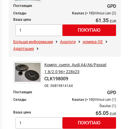
GPD
Поставщик
Склады
Kaunas (> 10)
Vilnius Len (2)
61.35
Ваша цена
Больше информации
Аналоги
номера ОЕ
Адаптация
Компл. сцепл. Audi A4/A6/Passat
1.8/2.0 96> 228x23
CLK198009
OE: 06B198141AX
GPD
Поставщик
Склады
Kaunas (> 10)
Vilnius Len (1)
Šiauliai (1)
65.05
Ваша цена