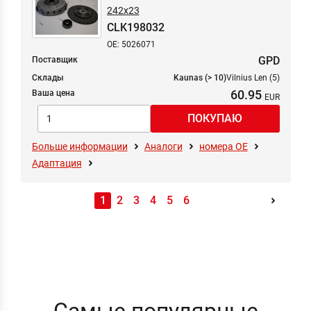
242x23
CLK198032
OE: 5026071
GPD
Поставщик
Склады
Kaunas (> 10)
Vilnius Len (5)
60.95
Ваша цена
Больше информации
Аналоги
номера ОЕ
Адаптация
1
2
3
4
5
6