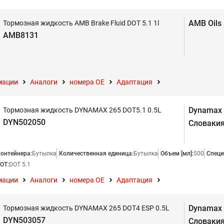
AMB Oils
Тормозная жидкость AMB Brake Fluid DOT 5.1 1l
AMB8131
мации
Аналоги
номера ОЕ
Адаптация
Dynamax
Тормозная жидкость DYNAMAX 265 DOT5.1 0.5L
DYN502050
Словаки
контейнера:
Бутылка
Количественная единица:
Бутылка
Объем [мл]:
500
Специ
OT:
DOT 5.1
мации
Аналоги
номера ОЕ
Адаптация
Dynamax
Тормозная жидкость DYNAMAX 265 DOT4 ESP 0.5L
DYN503057
Словаки