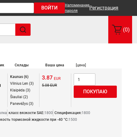
Напоминание
ВОЙТИ
Регистрация
пароля
(0)
ик
Склады
Ваша цена
[цена]
3.87
Kaunas (6)
Vilnius Len (3)
я
5.08
Klaipėda (3)
Šiauliai (2)
Panevėžys (3)
ылка
класс вязкости SAE:
1800
Спецификация:
1800
кость тормозной жидкости при -40 °C:
1500