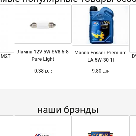
Лампа 12V 5W SV8,5-8
Масло Fosser Premium
 M2T
D
Pure Light
LA 5W-30 1l
0.38
9.80
наши брэнды