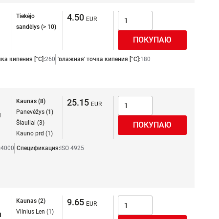
4.50
Tiekėjo
sandėlys (> 10)
чка кипения [°C]:
260
'влажная' точка кипения [°C]:
180
25.15
Kaunas (8)
Panevėžys (1)
я
Šiauliai (3)
Kauno prd (1)
:
4000
Спецификация:
ISO 4925
9.65
Kaunas (2)
Vilnius Len (1)
я