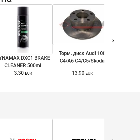
Торм. диск Audi 100
YNAMAX DXC1 BRAKE
Антифри
C4/A6 C4/C5/Skoda
CLEANER 500ml
COOL ULTRA
Superb I/VW Passat
13.90
3.30
15.
B5/B5.5 1.6-3.7 90-08