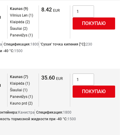
8.42
Kaunas (9)
Vilnius Len (1)
я
Klaipėda (2)
Šiauliai (2)
Panevėžys (1)
а
Спецификация:
1800
'Сухая' точка кипения [°C]:
230
 -40 °C:
1500
35.60
Kaunas (7)
Klaipėda (1)
я
Šiauliai (1)
Panevėžys (1)
Kauno prd (2)
онтейнера:
Канистра
Спецификация:
1800
кость тормозной жидкости при -40 °C:
1500