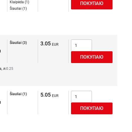
Klaipėda (1)
Šiauliai (1)
3.05
Šiauliai (3)
я
, л:
0.25
5.05
Šiauliai (1)
я