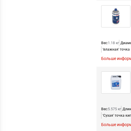
Вес:
1.18 кг
Диаме
'влажная' точка 
Больше инфор
Вес:
5.575 кг
Длин
'Сухая' точка кип
Больше инфор