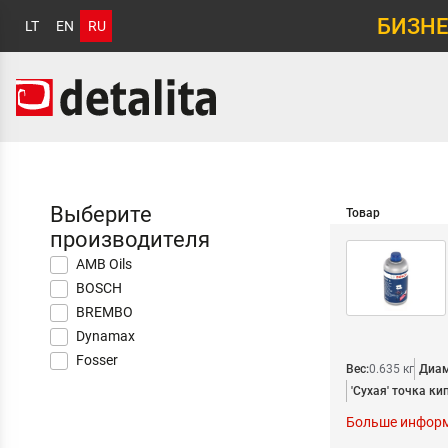
БИЗНЕ
LT
EN
RU
Выберите
Товар
производителя
AMB Oils
BOSCH
BREMBO
Dynamax
Fosser
Вес:
0.635 кг
Диам
'Сухая' точка кип
Больше инфор