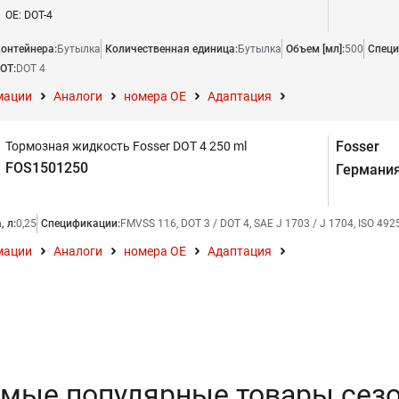
OE: DOT-4
контейнера:
Бутылка
Количественная единица:
Бутылка
Объем [мл]:
500
Специ
OT:
DOT 4
мации
Аналоги
номера ОЕ
Адаптация
Fosser
Тормозная жидкость Fosser DOT 4 250 ml
FOS1501250
Германи
, л:
0,25
Спецификации:
FMVSS 116, DOT 3 / DOT 4, SAE J 1703 / J 1704, ISO 4925
мации
Аналоги
номера ОЕ
Адаптация
мые популярные товары сез