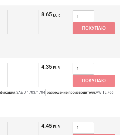
8.65
4.35
я
фикация:
SAE J 1703/1704
разрешение производителя:
VW TL 766
4.45
я