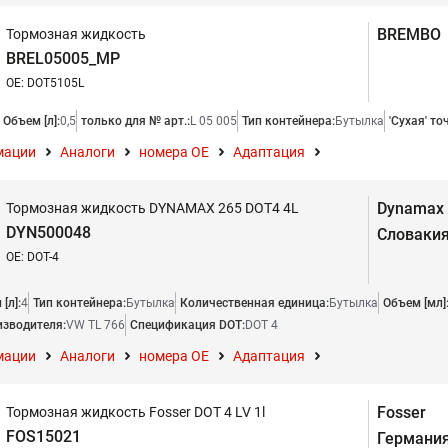
BREMBO
Тормозная жидкость
BREL05005_MP
OE: DOT5105L
Объем [л]:
0,5
только для № арт.:
L 05 005
Тип контейнера:
Бутылка
'Сухая' то
мации
Аналоги
номера ОЕ
Адаптация
Dynamax
Тормозная жидкость DYNAMAX 265 DOT4 4L
DYN500048
Словаки
OE: DOT-4
[л]:
4
Тип контейнера:
Бутылка
Количественная единица:
Бутылка
Объем [мл]
изводителя:
VW TL 766
Спецификация DOT:
DOT 4
мации
Аналоги
номера ОЕ
Адаптация
Fosser
Тормозная жидкость Fosser DOT 4 LV 1l
FOS15021
Германи