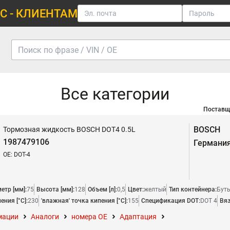
С - КЛИЕНТАМ
Все категории
Поставщ
BOSCH
Тормозная жидкость BOSCH DOT4 0.5L
1987479106
Германи
OE: DOT-4
етр [мм]:
75
Высота [мм]:
128
Объем [л]:
0,5
Цвет:
желтый
Тип контейнера:
Бут
ения [°C]:
230
'влажная' точка кипения [°C]:
155
Спецификация DOT:
DOT 4
Вяз
мации
Аналоги
номера ОЕ
Адаптация