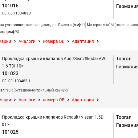
101016
Германи
OE: 06H103483D
на установки:
головка цилиндра
Высота [мм]:
11
Материал:
АСМ (полиакрилов
тр [мм]:
93
мации
Аналоги
номера ОЕ
Адаптация
Topran
Прокладка крышки клапанов Audi/Seat/Skoda/VW
1.6 TDI 10>
Германи
101023
OE: 03L103483H
ал:
NBR (бутадиен-нитрильный каучук)
мации
Аналоги
номера ОЕ
Адаптация
Topran
Прокладка крышки клапанов Renault/Nissan 1.5D
01>
Германи
101025