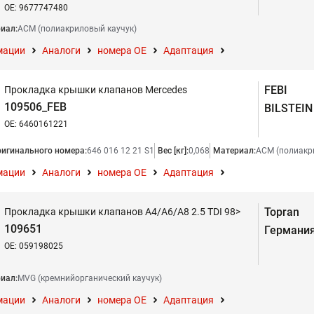
OE: 9677747480
иал:
АСМ (полиакриловый каучук)
мации
Аналоги
номера ОЕ
Адаптация
FEBI
Прокладка крышки клапанов Mercedes
109506_FEB
BILSTEIN
OE: 6460161221
ригинального номера:
646 016 12 21 S1
Вес [кг]:
0,068
Материал:
АСМ (полиакр
мации
Аналоги
номера ОЕ
Адаптация
Topran
Прокладка крышки клапанов A4/A6/A8 2.5 TDI 98>
109651
Германи
OE: 059198025
иал:
MVG (кремнийорганический каучук)
мации
Аналоги
номера ОЕ
Адаптация