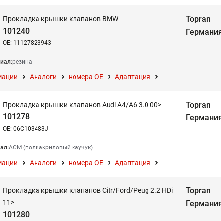
Topran
Прокладка крышки клапанов BMW
101240
Германи
OE: 11127823943
иал:
резина
мации
Аналоги
номера ОЕ
Адаптация
Topran
Прокладка крышки клапанов Audi A4/A6 3.0 00>
101278
Германи
OE: 06C103483J
ал:
АСМ (полиакриловый каучук)
мации
Аналоги
номера ОЕ
Адаптация
Topran
Прокладка крышки клапанов Citr/Ford/Peug 2.2 HDi
11>
Германи
101280