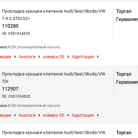
Topran
Прокладка крышки клапанов Audi/Seat/Skoda/VW
1.9-2.0TDI 02>
Германи
110280
OE: 038103483D
иал:
АСМ (полиакриловый каучук)
мации
Аналоги
номера ОЕ
Адаптация
Topran
Прокладка крышки клапанов Audi/Seat/Skoda/VW
TDI
Германи
112907
OE: 03G103483D
иал:
АСМ (полиакриловый каучук)
мации
Аналоги
номера ОЕ
Адаптация
Topran
Прокладка крышки клапанов Audi/Seat/Skoda/VW