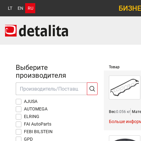
БИЗНЕ
LT
EN
RU
Выберите
Товар
производителя
AJUSA
AUTOMEGA
Вес:
0.056 кг
Мате
ELRING
Больше инфор
FAI AutoParts
FEBI BILSTEIN
GPD