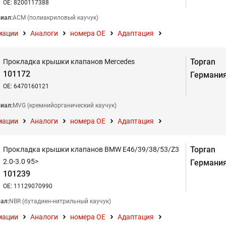
OE: 8200117388
иал:
АСМ (полиакриловый каучук)
мации
Аналоги
номера ОЕ
Адаптация
Topran
Прокладка крышки клапанов Mercedes
101172
Германи
OE: 6470160121
иал:
MVG (кремнийорганический каучук)
мации
Аналоги
номера ОЕ
Адаптация
Topran
Прокладка крышки клапанов BMW E46/39/38/53/Z3
2.0-3.0 95>
Германи
101239
OE: 11129070990
ал:
NBR (бутадиен-нитрильный каучук)
мации
Аналоги
номера ОЕ
Адаптация