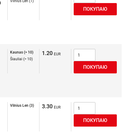
Vilnius Len (1)
я
1.20
Kaunas (> 10)
Šiauliai (> 10)
3.30
Vilnius Len (3)