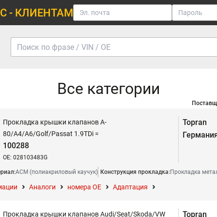
С - КЛИЕНТАМ
Все категории
Поставщ
Topran
Прокладка крышки клапанов A-
80/A4/A6/Golf/Passat 1.9TDi =
Германи
100288
OE: 028103483G
риал:
АСМ (полиакриловый каучук)
Конструкция прокладка:
Прокладка мета
мации
Аналоги
номера ОЕ
Адаптация
Topran
Прокладка крышки клапанов Audi/Seat/Skoda/VW