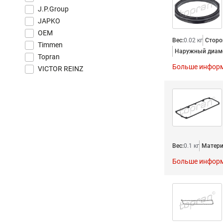
J.P.Group
JAPKO
OEM
Вес:
0.02 кг
Сторо
Timmen
Наружный диаме
Topran
Больше инфор
VICTOR REINZ
Вес:
0.1 кг
Матери
Больше инфор