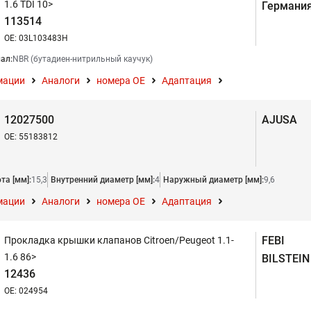
1.6 TDI 10>
Германи
113514
OE: 03L103483H
ал:
NBR (бутадиен-нитрильный каучук)
мации
Аналоги
номера ОЕ
Адаптация
12027500
AJUSA
OE: 55183812
та [мм]:
15,3
Внутренний диаметр [мм]:
4
Наружный диаметр [мм]:
9,6
мации
Аналоги
номера ОЕ
Адаптация
FEBI
Прокладка крышки клапанов Citroen/Peugeot 1.1-
1.6 86>
BILSTEIN
12436
OE: 024954