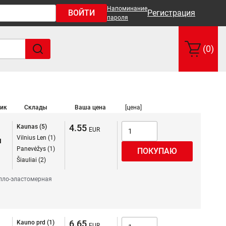
Напоминание
ВОЙТИ
Регистрация
пароля
(0)
ик
Склады
Ваша цена
[цена]
4.55
Kaunas (5)
Vilnius Len (1)
я
Panevėžys (1)
Šiauliai (2)
лло-эластомерная
6.65
Kauno prd (1)