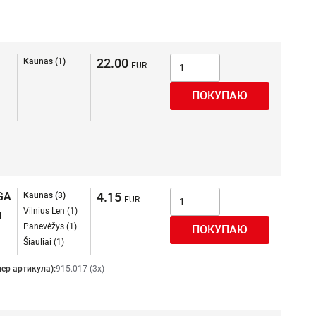
22.00
Kaunas (1)
GA
4.15
Kaunas (3)
Vilnius Len (1)
я
Panevėžys (1)
Šiauliai (1)
ер артикула):
915.017 (3x)