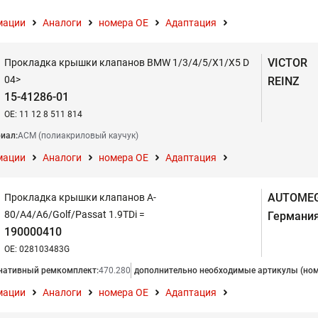
мации
Аналоги
номера ОЕ
Адаптация
VICTOR
Прокладка крышки клапанов BMW 1/3/4/5/X1/X5 D
04>
REINZ
15-41286-01
OE: 11 12 8 511 814
иал:
АСМ (полиакриловый каучук)
мации
Аналоги
номера ОЕ
Адаптация
AUTOME
Прокладка крышки клапанов A-
80/A4/A6/Golf/Passat 1.9TDi =
Германи
190000410
OE: 028103483G
нативный ремкомплект:
470.280
дополнительно необходимые артикулы (ном
мации
Аналоги
номера ОЕ
Адаптация