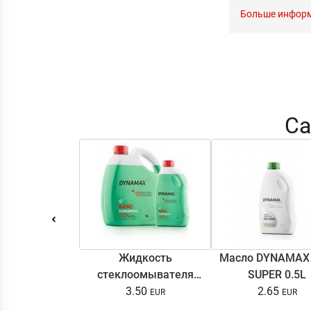
Больше инфор
Са
Жидкость
Масло DYNAMAX
стеклоомывателя
SUPER 0.5L
DYNAMAX SCREENWASH
3.50
2.65
NANO 4l