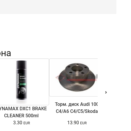
она
Торм. диск Audi 100
YNAMAX DXC1 BRAKE
Антифри
C4/A6 C4/C5/Skoda
CLEANER 500ml
COOL ULTRA
Superb I/VW Passat
13.90
3.30
15.
B5/B5.5 1.6-3.7 90-08