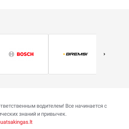
ответственным водителем! Все начинается с
ических знаний и привычек.
atsakingas.lt