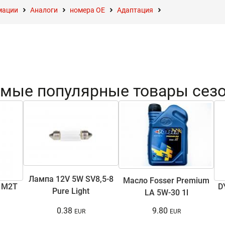
мации
Аналоги
номера ОЕ
Адаптация
мые популярные товары сез
Лампа 12V 5W SV8,5-8
Масло Fosser Premium
 M2T
D
Pure Light
LA 5W-30 1l
0.38
9.80