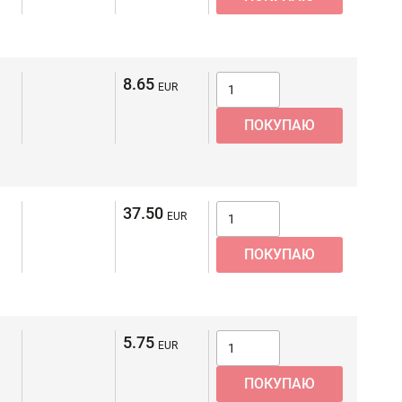
8.65
37.50
5.75