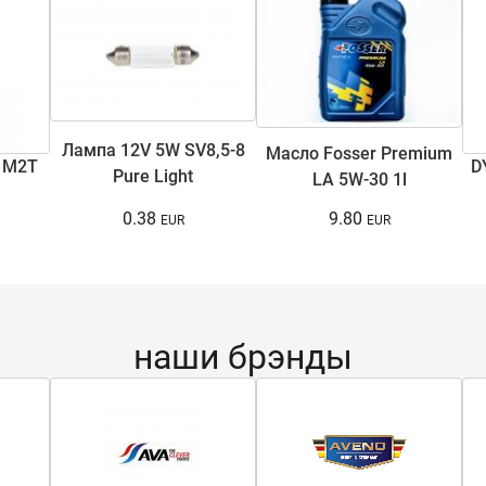
Лампа 12V 5W SV8,5-8
Масло Fosser Premium
 M2T
D
Pure Light
LA 5W-30 1l
0.38
9.80
наши брэнды