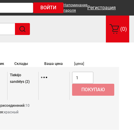
Напоминание
ВОЙТИ
Регистрация
пароля
(0)
ик
Склады
Ваша цена
[цена]
Tiekėjo
sandėlys (2)
присоединений:
10
я:
красный