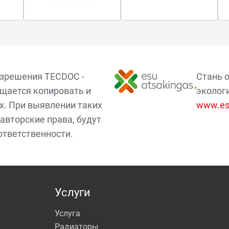
азрешения TECDOC -
Стань 
щается копировать и
эколог
х. При выявлении таких
www.esu
авторские права, будут
ответственности.
Услуги
Услуга
Радиаторы