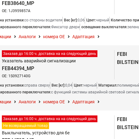
FEB38640_MP
OE: 1J3959857A
на установки:
со стороны водителя
Вес [кг]:
0,06
Цвет:
черный
Количество при
ированного переключателя:
Фиксатор двери
освещение выключателя:
зелен
мации
Аналоги
номера ОЕ
Адаптация
FEBI
Заказав до 16:00 ч. доставка на на следующий день
Указатель аварийной сигнализации
BILSTEIN
FEB44394_MP
OE: 1S0927140G
на установки:
справа сверху
Вес [кг]:
0,04
Цвет:
черный
Материал:
полимерный
ированного переключателя:
с функцией системы аварийной световой сигнал
мации
Аналоги
номера ОЕ
Адаптация
FEBI
Заказав до 16:00 ч. доставка на на следующий день
Не возвращаемый товар
BILSTEIN
Выклычатель, устройство для бе