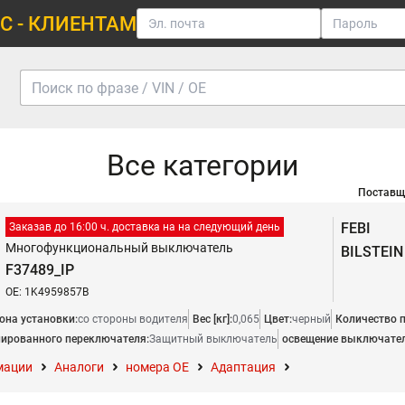
С - КЛИЕНТАМ
Все категории
Поставщ
FEBI
Заказав до 16:00 ч. доставка на на следующий день
Многофункциональный выключатель
BILSTEIN
F37489_IP
OE: 1K4959857B
она установки:
со стороны водителя
Вес [кг]:
0,065
Цвет:
черный
Количество 
ированного переключателя:
Защитный выключатель
освещение выключател
мации
Аналоги
номера ОЕ
Адаптация