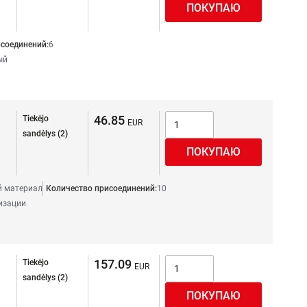
соединений:
6
ый
46.85
Tiekėjo
sandėlys (2)
 материал
Количество присоединений:
10
изации
157.09
Tiekėjo
sandėlys (2)