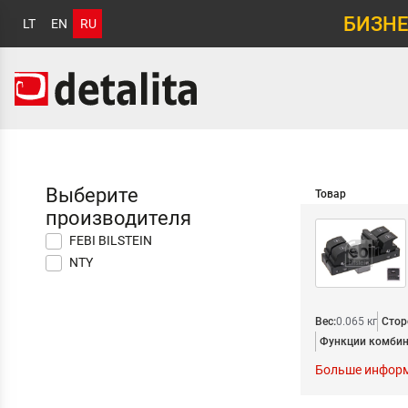
БИЗНЕ
LT
EN
RU
Выберите
Товар
производителя
FEBI BILSTEIN
NTY
Вес:
0.065 кг
Стор
Функции комбин
Больше инфор