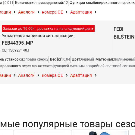
кг]:
0,011
Количество присоединений:
12
Функции комбинированного переклю
мации
Аналоги
номера ОЕ
Адаптация
FEBI
Заказав до 16:00 ч. доставка на на следующий день
Указатель аварийной сигнализации
BILSTEIN
FEB44395_MP
OE: 1S0927140J
на установки:
справа сверху
Вес [кг]:
0,04
Цвет:
черный
Материал:
полимерный
ированного переключателя:
с функцией системы аварийной световой сигнал
мации
Аналоги
номера ОЕ
Адаптация
мые популярные товары сез