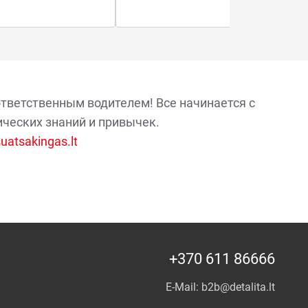
ответственным водителем! Все начинается с
ических знаний и привычек.
atsakingas.lt
+370 611 86666
E-Mail:
b2b@detalita.lt