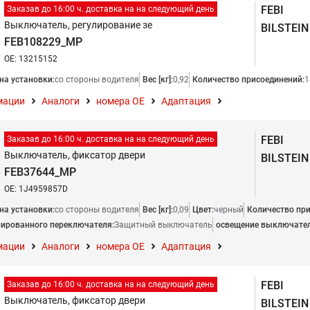
FEBI
Заказав до 16:00 ч. доставка на на следующий день
Выключатель, регулирование зе
BILSTEIN
FEB108229_MP
OE: 13215152
на установки:
со стороны водителя
Вес [кг]:
0,92
Количество присоединений:
1
мации
Аналоги
номера ОЕ
Адаптация
FEBI
Заказав до 16:00 ч. доставка на на следующий день
Выключатель, фиксатор двери
BILSTEIN
FEB37644_MP
OE: 1J4959857D
на установки:
со стороны водителя
Вес [кг]:
0,09
Цвет:
черный
Количество при
ированного переключателя:
Защитный выключатель
освещение выключател
мации
Аналоги
номера ОЕ
Адаптация
FEBI
Заказав до 16:00 ч. доставка на на следующий день
Выключатель, фиксатор двери
BILSTEIN