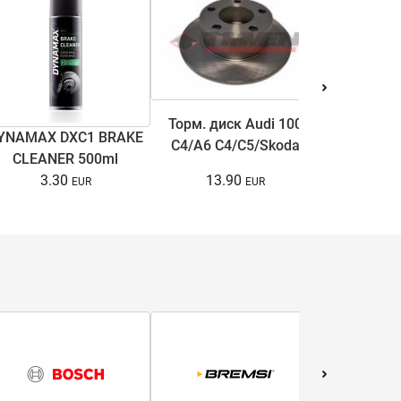
Торм. диск Audi 100
YNAMAX DXC1 BRAKE
Антифри
C4/A6 C4/C5/Skoda
CLEANER 500ml
COOL ULTRA
Superb I/VW Passat
13.90
3.30
15.
B5/B5.5 1.6-3.7 90-08