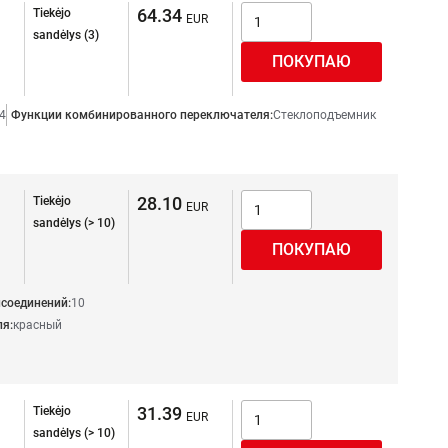
64.34
Tiekėjo
sandėlys (3)
4
Функции комбинированного переключателя:
Стеклоподъемник
28.10
Tiekėjo
sandėlys (> 10)
соединений:
10
я:
красный
31.39
Tiekėjo
sandėlys (> 10)