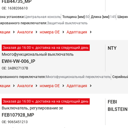
FEB44735_MP
OE: 1638206610
она установки:
Центральная консоль
Толщина [мм]:
50
Длина [мм]:
145
Ширин
ированного переключателя:
Защитный выключатель
мации
Аналоги
номера ОЕ
Адаптация
NTY
Заказав до 16:00 ч. доставка на на следующий день
Многофункциональный выключатель
EWH-VW-006_IP
OE: 3AB927137B
рованного переключателя:
Многофункциональный переключатель
Серийный
мации
Аналоги
номера ОЕ
Адаптация
FEBI
Заказав до 16:00 ч. доставка на на следующий день
Выключатель, регулирование зе
BILSTEIN
FEB107928_MP
OE: 9065451213