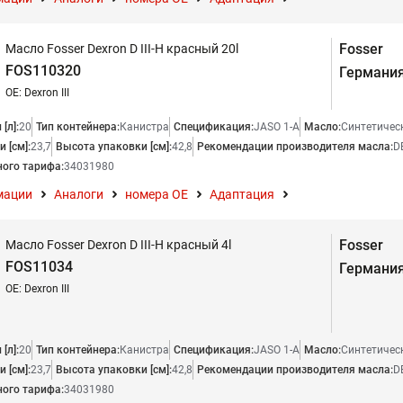
Fosser
Масло Fosser Dexron D III-H красный 20l
FOS110320
Германи
OE: Dexron III
[л]:
20
Тип контейнера:
Канистра
Спецификация:
JASO 1-A
Масло:
Синтетичес
 [см]:
23,7
Высота упаковки [см]:
42,8
Рекомендации производителя масла:
D
ого тарифа:
34031980
мации
Аналоги
номера ОЕ
Адаптация
Fosser
Масло Fosser Dexron D III-H красный 4l
FOS11034
Германи
OE: Dexron III
[л]:
20
Тип контейнера:
Канистра
Спецификация:
JASO 1-A
Масло:
Синтетичес
 [см]:
23,7
Высота упаковки [см]:
42,8
Рекомендации производителя масла:
D
ого тарифа:
34031980