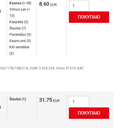
8.60
Kaunas (> 10)
Vilnius Len (>
я
10)
Klaipėda (5)
Šiauliai (7)
Panevėžys (9)
Kauno prd (5)
Kiti sandėliai
(2)
16C/17B/19B/21A, Voith 3.325-339, Volvo 97310, DAF
31.75
Šiauliai (1)
я