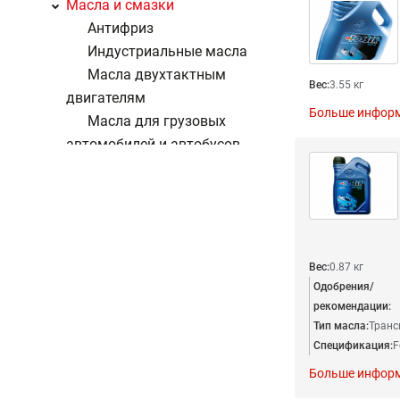
Масла и смазки
Антифриз
Индустриальные масла
Масла двухтактным
Вес:
3.55 кг
двигателям
Больше инфор
Масла для грузовых
автомобилей и автобусов
Масла для легковых
автомобилей и
микроавтобусов
Масла для тракторов
Масла четырёхтактным
Вес:
0.87 кг
двигателям
Одобрения/
Масляный насос
рекомендации:
Тип масла:
Транс
Смазки
Спецификация:
F
Трансмиссионные масла
Больше инфор
Рулевое управление
Система сцепления / навесные