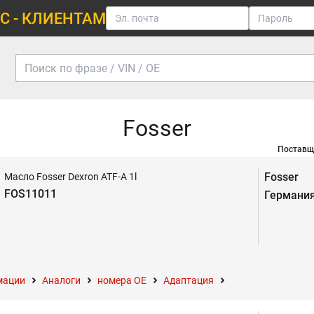
С - КЛИЕНТАМ
Fosser
Поставщ
Fosser
Масло Fosser Dexron ATF-A 1l
FOS11011
Германи
мации
Аналоги
номера ОЕ
Адаптация