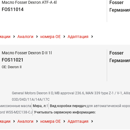
Fosser
Масло Fosser Dexron ATF-A 4l
FOS11014
Германи
мации
Аналоги
номера ОЕ
Адаптация
Fosser
Масло Fosser Dexron D II 1l
FOS11021
Германи
OE: Dexron II
General Motors Dexron II D, MB approval 236.6, MAN 339 type Z-1 / V-1, Alli
03D/04D/11A/14A/17C
миссионные масла
Мера, л:
1
Вид коробки передач:
для автоматической коро
ord WSS-M2C138-CJ
Учитывать сервисную информацию:
мации
Аналоги
номера ОЕ
Адаптация