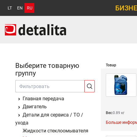
БИЗНЕ
LT
EN
RU
Выберите товарную
Товар
группу
Главная передача
Двигатель
Вес:
0.89 кг
Детали для сервиса / ТО /
ухода
Больше инфор
Жидкости стеклоомывателя