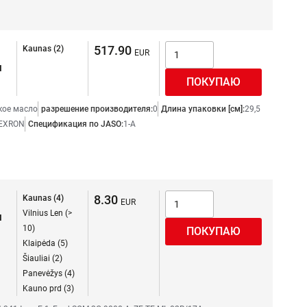
517.90
Kaunas (2)
я
кое масло
разрешение производителя:
0
Длина упаковки [см]:
29,5
EXRON
Спецификация по JASO:
1-A
8.30
Kaunas (4)
Vilnius Len (>
я
10)
Klaipėda (5)
Šiauliai (2)
Panevėžys (4)
Kauno prd (3)