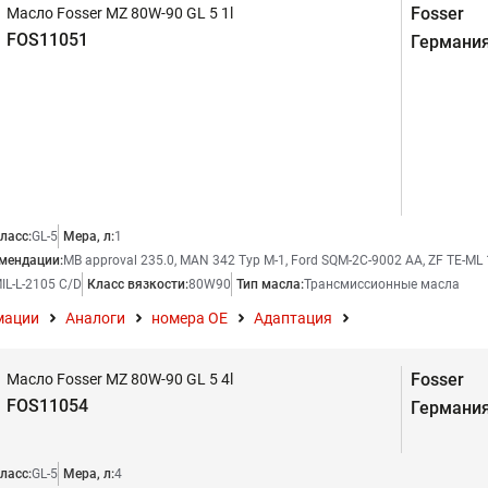
Fosser
Масло Fosser MZ 80W-90 GL 5 1l
FOS11051
Германи
ласс:
GL-5
Мера, л:
1
мендации:
MB approval 235.0, MAN 342 Typ M-1, Ford SQM-2C-9002 AA, ZF TE-ML 
IL-L-2105 C/D
Класс вязкости:
80W90
Тип масла:
Трансмиссионные масла
мации
Аналоги
номера ОЕ
Адаптация
Fosser
Масло Fosser MZ 80W-90 GL 5 4l
FOS11054
Германи
ласс:
GL-5
Мера, л:
4