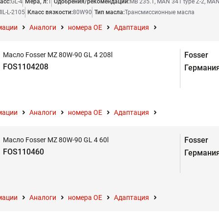
асс:
GL-4
Мера, л:
1
Одобрения/рекомендации:
MB 235.1, MAN 341 type Z-2, MAN
IL-L-2105
Класс вязкости:
80W90
Тип масла:
Трансмиссионные масла
мации
Аналоги
номера ОЕ
Адаптация
Fosser
Масло Fosser MZ 80W-90 GL 4 208l
FOS1104208
Германи
мации
Аналоги
номера ОЕ
Адаптация
Fosser
Масло Fosser MZ 80W-90 GL 4 60l
FOS110460
Германи
мации
Аналоги
номера ОЕ
Адаптация