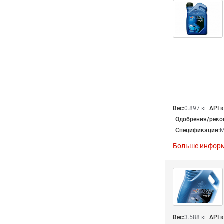
Вес:
0.897 кг
API к
Одобрения/реко
Спецификации:
M
Больше инфор
Вес:
3.588 кг
API к