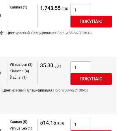
1.743.55
Kaunas (1)
я
]:
1
Цвет:
красный
Спецификация:
Ford WSS-M2C138-CJ
35.30
Vilnius Len (2)
Klaipėda (4)
я
Šiauliai (1)
1
Цвет:
красный
Спецификация:
Ford WSS-M2C138-CJ
514.15
Kaunas (5)
Vilnius Len (1)
я