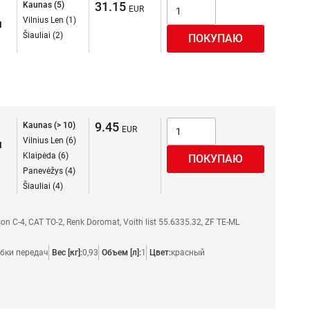
31.15
Kaunas (5)
Vilnius Len (1)
я
Šiauliai (2)
9.45
Kaunas (> 10)
Vilnius Len (6)
я
Klaipėda (6)
Panevėžys (4)
Šiauliai (4)
son C-4, CAT TO-2, Renk Doromat, Voith list 55.6335.32, ZF TE-ML
бки передач
Вес [кг]:
0,93
Объем [л]:
1
Цвет:
красный