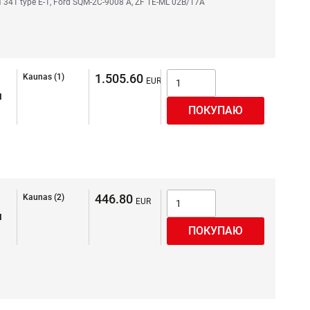
 341 type E-1, Ford SQM-2C-9008 A, ZF TE-ML 02B/17A
1.505.60
Kaunas (1)
я
446.80
Kaunas (2)
я