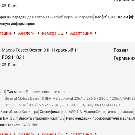
OE: Dexron II
оробки передач:
для автоматической коробки передач
Вес [кг]:
0,93
Объем [л]:
исную информацию:
мации
Аналоги
номера ОЕ
Адаптация
Fosser
Масло Fosser Dexron D III-H красный 1l
FOS11031
Германи
OE: Dexron III
л:
1
Тип масла:
Трансмиссионные масла
General Motors Dexron® III-H MB approval 236.1 / 236.5 / 236.6 / 236.7, MAN 339
H55.6335.3x (G607), Volvo 97341, ZF TE-ML 03D/04D/09/11/14A/17C
 контейнера:
Канистра
Спецификация:
JASO 1-A
Масло:
Синтетическое масло
 [см]:
23,7
Высота упаковки [см]:
42,8
Рекомендации производителя масла:
D
ого тарифа:
34031980
мации
Аналоги
номера ОЕ
Адаптация