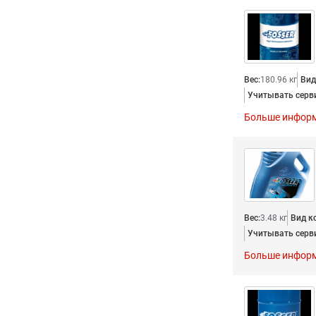
части
Тормозная жидкость
Тормозная система
Вес:
180.96 кг
Вид
Учитывать серв
Больше инфор
Вес:
3.48 кг
Вид к
Учитывать серв
Больше инфор