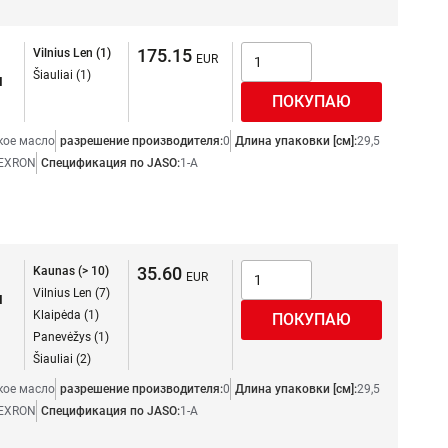
175.15
Vilnius Len (1)
Šiauliai (1)
я
кое масло
разрешение производителя:
0
Длина упаковки [см]:
29,5
EXRON
Спецификация по JASO:
1-A
35.60
Kaunas (> 10)
Vilnius Len (7)
я
Klaipėda (1)
Panevėžys (1)
Šiauliai (2)
кое масло
разрешение производителя:
0
Длина упаковки [см]:
29,5
EXRON
Спецификация по JASO:
1-A