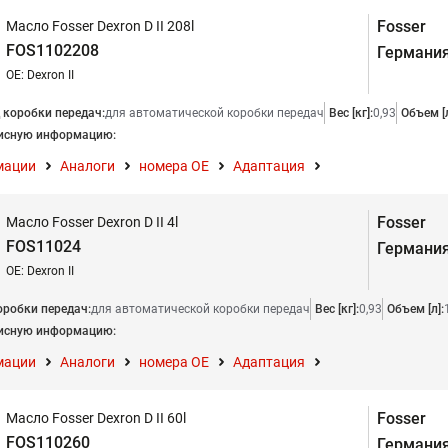
Fosser
Масло Fosser Dexron D II 208l
FOS1102208
Германи
OE: Dexron II
 коробки передач:
для автоматической коробки передач
Вес [кг]:
0,93
Объем [л
исную информацию:
мации
Аналоги
номера ОЕ
Адаптация
Fosser
Масло Fosser Dexron D II 4l
FOS11024
Германи
OE: Dexron II
оробки передач:
для автоматической коробки передач
Вес [кг]:
0,93
Объем [л]:
исную информацию:
мации
Аналоги
номера ОЕ
Адаптация
Fosser
Масло Fosser Dexron D II 60l
FOS110260
Германи