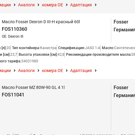
мации
Аналоги
номера ОЕ
Адаптация
Fosser
Масло Fosser Dexron D III-H красный 60l
FOS110360
Германи
OE: Dexron III
[л]:
20
Тип контейнера:
Канистра
Спецификация:
JASO 1-A
Масло:
Синтетичес
 [см]:
23,7
Высота упаковки [см]:
42,8
Рекомендации производителя масла:
D
ого тарифа:
34031980
мации
Аналоги
номера ОЕ
Адаптация
Fosser
Масло Fosser MZ 80W-90 GL 4 1l
FOS11041
Германи