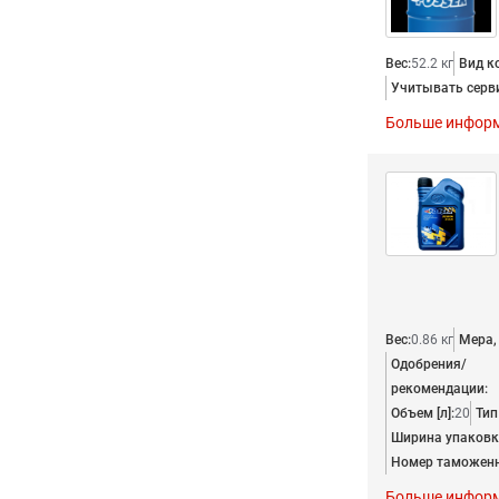
Вес:
52.2 кг
Вид к
Учитывать серв
Больше инфор
Вес:
0.86 кг
Мера, 
Одобрения/
рекомендации:
Объем [л]:
20
Тип
Ширина упаковки
Номер таможенн
Больше инфор