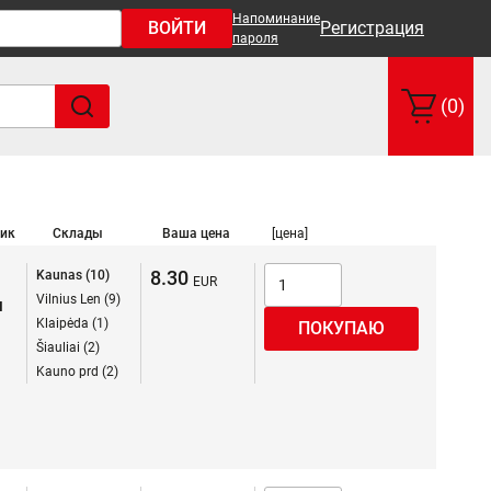
Напоминание
ВОЙТИ
Регистрация
пароля
(0)
ик
Склады
Ваша цена
[цена]
8.30
Kaunas (10)
Vilnius Len (9)
я
Klaipėda (1)
Šiauliai (2)
Kauno prd (2)