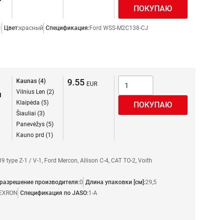
1
Цвет:
красный
Спецификация:
Ford WSS-M2C138-CJ
9.55
Kaunas (4)
Vilnius Len (2)
я
Klaipėda (5)
Šiauliai (3)
Panevėžys (5)
Kauno prd (1)
 type Z-1 / V-1, Ford Mercon, Allison C-4, CAT TO-2, Voith
разрешение производителя:
0
Длина упаковки [см]:
29,5
EXRON
Спецификация по JASO:
1-A