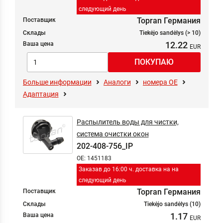
следующий день
Topran Германия
Поставщик
Склады
Tiekėjo sandėlys (> 10)
12.22
Ваша цена
Больше информации
Аналоги
номера ОЕ
Адаптация
Распылитель воды для чистки,
система очистки окон
202-408-756_IP
OE: 1451183
Заказав до 16:00 ч. доставка на на
следующий день
Topran Германия
Поставщик
Склады
Tiekėjo sandėlys (10)
1.17
Ваша цена