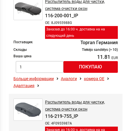
Распылитель воды для чистки,
система очистки окон
116-200-001_IP
OE: 8J0955988G
Заказав до 16:00 ч. доставка на на
следующий день
Topran Германия
Поставщик
Склады
Tiekėjo sandėlys (> 10)
11.81
Ваша цена
Больше информации
Аналоги
номера ОЕ
Адаптация
Распылитель воды для чистки,
система очистки окон
116-219-755_IP
OE: 4F0955987A
Заказав до 16:00 ч. доставка на на