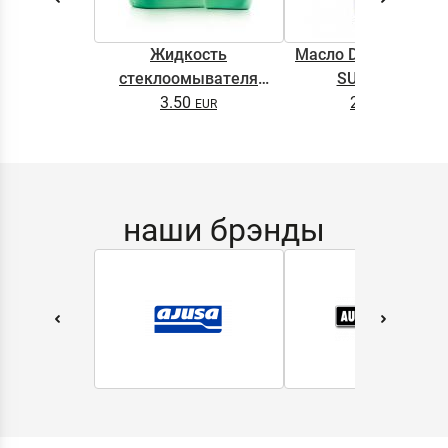
Жидкость
Масло DYNAMAX M
стеклоомывателя
SUPER 0.5L
DYNAMAX SCREENWASH
3.50
2.65
NANO 4l
наши брэнды