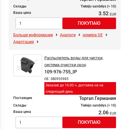
Склады
Tiekėjo sandėlys (> 10)
3.52
Ваша цена
Больше информации
Аналоги
номера ОЕ
Адаптация
Распылитель воды для чистки,
система очистки окон
109-976-755_IP
OE: 3B0955985
Заказав до 16:00 ч. доставка на на
следующий день
Topran Германия
Поставщик
Склады
Tiekėjo sandėlys (> 10)
2.06
Ваша цена