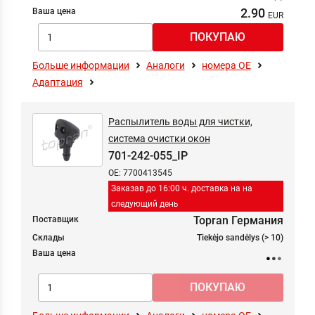
2.90
Ваша цена
Больше информации
Аналоги
номера ОЕ
Адаптация
Распылитель воды для чистки,
система очистки окон
701-242-055_IP
OE: 7700413545
Заказав до 16:00 ч. доставка на на
следующий день
Topran Германия
Поставщик
Склады
Tiekėjo sandėlys (> 10)
Ваша цена