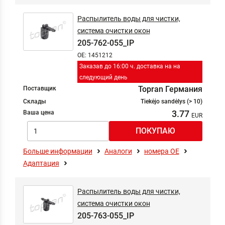
Распылитель воды для чистки,
система очистки окон
205-762-055_IP
OE: 1451212
Заказав до 16:00 ч. доставка на на
следующий день
Topran Германия
Поставщик
Склады
Tiekėjo sandėlys (> 10)
3.77
Ваша цена
Больше информации
Аналоги
номера ОЕ
Адаптация
Распылитель воды для чистки,
система очистки окон
205-763-055_IP