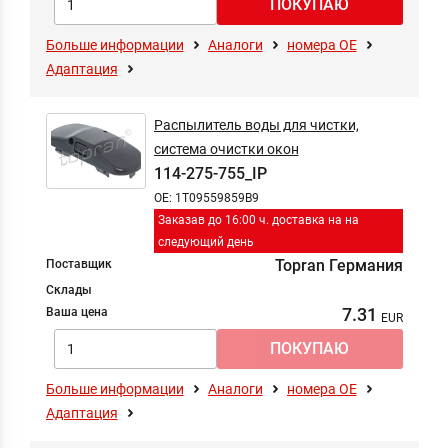
Больше информации
Аналоги
номера ОЕ
Адаптация
Распылитель воды для чистки,
система очистки окон
114-275-755_IP
OE: 1T09559859B9
Заказав до 16:00 ч. доставка на на
следующий день
Topran Германия
Поставщик
Склады
7.31
Ваша цена
Больше информации
Аналоги
номера ОЕ
Адаптация