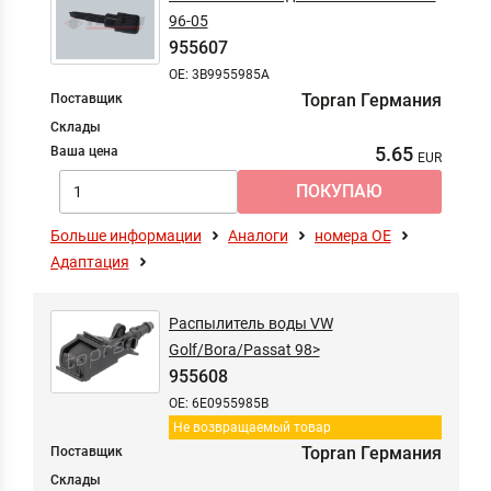
Масла и смазки
96-05
Отопление / вентиляция
955607
Отопление / вентиляция
OE: 3B9955985A
Охлаждение
Topran Германия
Поставщик
Подвеска / амортизация
Склады
Подвеска / амортизация
5.65
Ваша цена
Подвеска колеса
Подвеска колеса
Подвеска оси / система подвески / колеса
Больше информации
Аналоги
номера ОЕ
Подготовка топлива
Адаптация
Привод колеса
Приготовление смеси
Распылитель воды VW
Ременный привод
Golf/Bora/Passat 98>
955608
Ременный привод
OE: 6E0955985B
Рулевое управление
Не возвращаемый товар
Рулевое управление
Topran Германия
Поставщик
Система безопасности
Склады