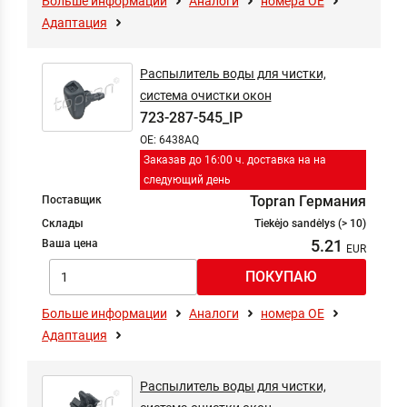
Больше информации
Аналоги
номера ОЕ
Адаптация
Распылитель воды для чистки,
система очистки окон
723-287-545_IP
OE: 6438AQ
Заказав до 16:00 ч. доставка на на
следующий день
Topran Германия
Поставщик
Склады
Tiekėjo sandėlys (> 10)
5.21
Ваша цена
Больше информации
Аналоги
номера ОЕ
Адаптация
Распылитель воды для чистки,