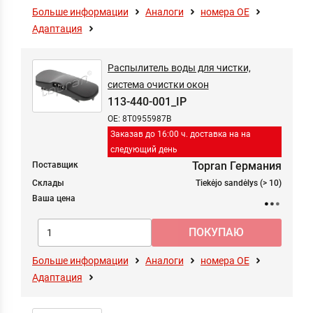
Больше информации
Аналоги
номера ОЕ
Адаптация
Распылитель воды для чистки,
система очистки окон
113-440-001_IP
OE: 8T0955987B
Заказав до 16:00 ч. доставка на на
следующий день
Topran Германия
Поставщик
Склады
Tiekėjo sandėlys (> 10)
Ваша цена
Больше информации
Аналоги
номера ОЕ
Адаптация