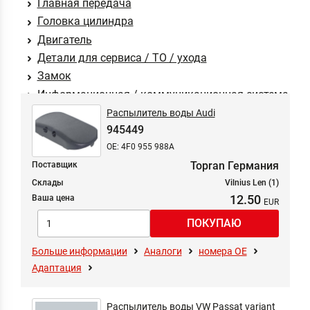
Главная передача
Головка цилиндра
Двигатель
Детали для сервиса / ТО / ухода
Замок
Информационная / коммуникационная система
Колеса
Распылитель воды Audi
945449
Колёса / шины
OE: 4F0 955 988A
Комплектующие
Topran Германия
Поставщик
Кондиционер
Склады
Vilnius Len (1)
Кондиционер
12.50
Ваша цена
Коробка передач
Коробка передач
Кривошипношатунный механизм
Больше информации
Аналоги
номера ОЕ
Кузов
Адаптация
Кузов
Кузов
Распылитель воды VW Passat variant