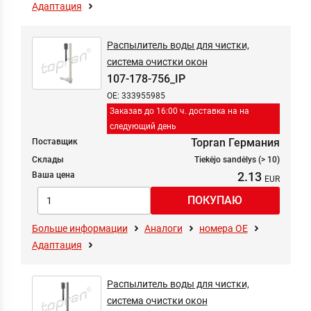
Адаптация
Система сцепления
Система сцепления / навесные части
Распылитель воды для чистки,
Тормозная система
система очистки окон
Тормозная система
107-178-756_IP
Универсальные электрические части
OE: 333955985
Устройство запирания
Заказав до 16:00 ч. доставка на на
Фильтр
следующий день
Topran Германия
Поставщик
Электрооборудование
Склады
Tiekėjo sandėlys (> 10)
2.13
Ваша цена
Больше информации
Аналоги
номера ОЕ
Адаптация
Распылитель воды для чистки,
система очистки окон