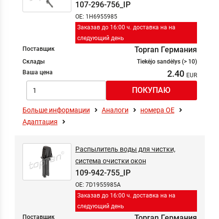
107-296-756_IP
OE: 1H6955985
Заказав до 16:00 ч. доставка на на
следующий день
Topran Германия
Поставщик
Склады
Tiekėjo sandėlys (> 10)
2.40
Ваша цена
Больше информации
Аналоги
номера ОЕ
Адаптация
Распылитель воды для чистки,
система очистки окон
109-942-755_IP
OE: 7D1955985A
Заказав до 16:00 ч. доставка на на
следующий день
Topran Германия
Поставщик