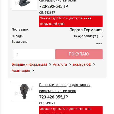
система очистки окон
723-292-545_IP
OE: 6438Z7
Заказав до 16:00 ч. доставка на на
следующий день
Topran Германия
Поставщик
Склады
Tiekėjo sandėlys (10)
Ваша цена
Больше информации
Аналоги
номера ОЕ
Адаптация
Распылитель воды для чистки,
система очистки окон
723-426-055_IP
OE: 643871
Заказав до 16:00 ч. доставка на на