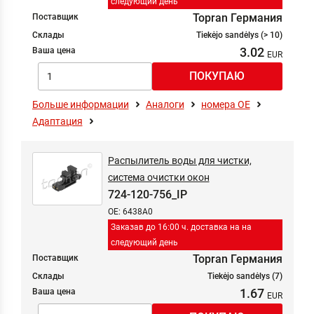
следующий день
Topran Германия
Поставщик
Склады
Tiekėjo sandėlys (> 10)
3.02
Ваша цена
Больше информации
Аналоги
номера ОЕ
Адаптация
Распылитель воды для чистки,
система очистки окон
724-120-756_IP
OE: 6438A0
Заказав до 16:00 ч. доставка на на
следующий день
Topran Германия
Поставщик
Склады
Tiekėjo sandėlys (7)
1.67
Ваша цена