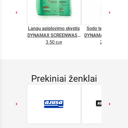
Langų apiplovimo skystis
Sodo technikos alyv
DYNAMAX SCREENWASH
DYNAMAX M2T SUP
NANO 4l
3.50
2.65
0.5L
Prekiniai ženklai