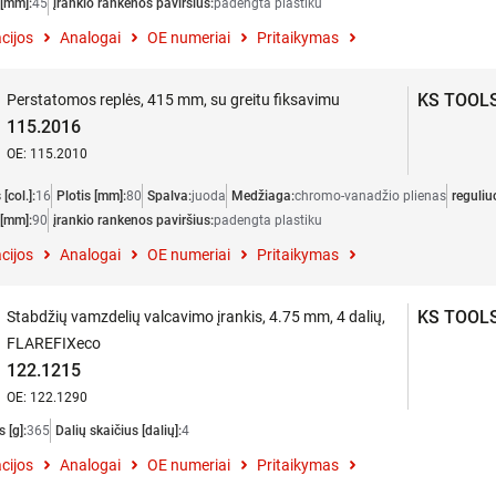
 [mm]:
45
įrankio rankenos paviršius:
padengta plastiku
cijos
Analogai
OE numeriai
Pritaikymas
KS TOOL
Perstatomos replės, 415 mm, su greitu fiksavimu
115.2016
OE: 115.2010
 [col.]:
16
Plotis [mm]:
80
Spalva:
juoda
Medžiaga:
chromo-vanadžio plienas
reguliu
 [mm]:
90
įrankio rankenos paviršius:
padengta plastiku
cijos
Analogai
OE numeriai
Pritaikymas
KS TOOL
Stabdžių vamzdelių valcavimo įrankis, 4.75 mm, 4 dalių,
FLAREFIXeco
122.1215
OE: 122.1290
s [g]:
365
Dalių skaičius [dalių]:
4
cijos
Analogai
OE numeriai
Pritaikymas