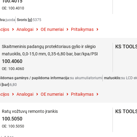
100.4015
OE: 100.4010
lva:
juoda
Svoris [g]:
5375
cijos
Analogai
OE numeriai
Pritaikymas
KS TOOL
Skaitmeninis padangų protektoriaus gylio ir slėgio
matuoklis, 0,0-15,0 mm, 0,35-6,80 bar, bar/kpa/PSI
100.4060
OE: 100.4060
ildomas gaminys / papildoma informacija:
su akumuliatoriumi
matuoklis:
su LCD e
 [bar]:
6,80
cijos
Analogai
OE numeriai
Pritaikymas
KS TOOL
Ratų vožtuvų remonto įrankis
100.5050
OE: 100.5050