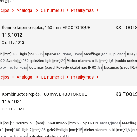
is [g]:
20
cijos
Analogai
OE numeriai
Pritaikymas
KS TOOL
Šoninio kirpimo replės, 160 mm, ERGOTORQUE
115.1012
OE: 115.1012
gis [mm]:
160
ilgis [col.]:
6,12
Spalva:
raudona/juoda
Medžiaga:
įrankių plienas
DIN / 
:
22
Svoris [g]:
260
geležtės ilgis [mm]:
20
Vielos skersmuo iki [mm]:
1,6
įrankio ranke
pjovimo funkcija
kietumas (pagal Rokvelo skalę) nuo [HRC]:
58
kietumas (pagal Rokv
cijos
Analogai
OE numeriai
Pritaikymas
KS TOOL
Kombinuotos replės, 180 mm, ERGOTORQUE
115.1021
OE: 115.1021
is [col.]:
7
Skersmuo 1 [mm]:
7
Skersmuo 2 [mm]:
28
Spalva:
raudona/juoda
Medžiag
is 1 [mm]:
180
Ilgis 2 [mm]:
36
geležtės ilgis [mm]:
15
Vielos skersmuo iki [mm]:
1,6
įra
pjovimo funkcija
galvutės aukštis [mm]:
12