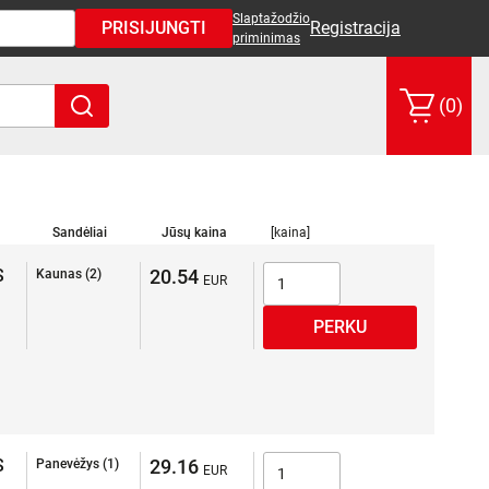
Slaptažodžio
PRISIJUNGTI
Registracija
priminimas
(0)
Sandėliai
Jūsų kaina
[kaina]
S
20.54
Kaunas (2)
S
29.16
Panevėžys (1)