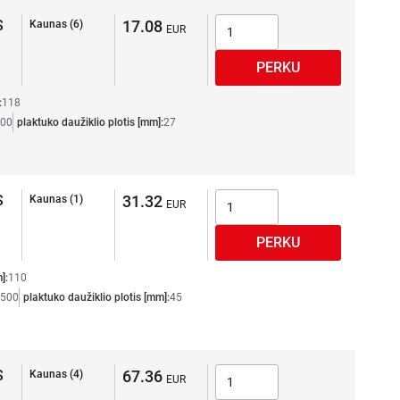
S
17.08
Kaunas (6)
:
118
00
plaktuko daužiklio plotis [mm]:
27
S
31.32
Kaunas (1)
]:
110
500
plaktuko daužiklio plotis [mm]:
45
S
67.36
Kaunas (4)