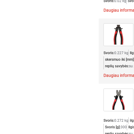
Svoris:
0.02 kg
Svor
Daugiau informa
Svoris:
0.227 kg
Il
skersmuo iki [mm]
replių savybės:
su 
Daugiau informa
Svoris:
0.272 kg
ilg
Svoris [g]:
300
Ilg
replių savybės:
su 