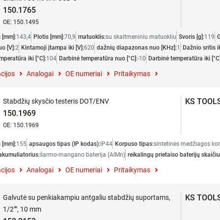
150.1765
OE: 150.1495
s [mm]:
143,4
Plotis [mm]:
70,9
matuoklis:
su skaitmeniniu matuokliu
Svoris [g]:
119
G
o [V]:
2
Kintamoji įtampa iki [V]:
620
dažnių diapazonas nuo [KHz]:
1
Dažnio sritis i
peratūra iki [°C]:
104
Darbinė temperatūra nuo [°C]:
-10
Darbinė temperatūra iki [°C]
cijos
Analogai
OE numeriai
Pritaikymas
KS TOOL
Stabdžių skysčio testeris DOT/ENV
150.1969
OE: 150.1969
s [mm]:
155
apsaugos tipas (IP kodas):
IP44
Korpuso tipas:
sintetinės medžiagos ko
 akumuliatorius:
šarmo-mangano baterija (AlMn)
reikalingų prietaiso baterijų skaičiu
cijos
Analogai
OE numeriai
Pritaikymas
KS TOOL
Galvutė su penkiakampiu antgaliu stabdžių suportams,
1/2"", 10 mm