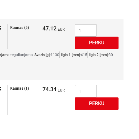
S
47.12
Kaunas (5)
ojama:
reguliuojama
Svoris [g]:
1130
Ilgis 1 [mm]:
415
Ilgis 2 [mm]:
30
S
74.34
Kaunas (1)