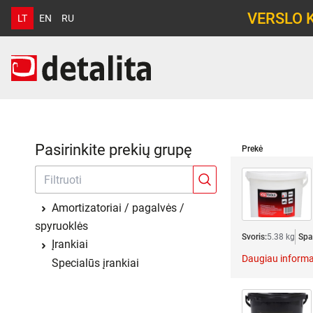
VERSLO 
LT
EN
RU
Pasirinkite prekių grupę
Prekė
Amortizatoriai / pagalvės /
spyruoklės
Svoris:
5.38 kg
Spa
Įrankiai
Daugiau informa
Specialūs įrankiai