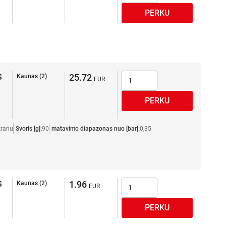
S
25.72
Kaunas (2)
kranu
Svoris [g]:
90
matavimo diapazonas nuo [bar]:
0,35
S
1.96
Kaunas (2)