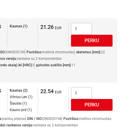
S
21.26
Kaunas (1)
ISO:
DINISO5749
Paviršius:
matinis chromuotas
skersmuo [mm]:
22
nos versija:
rankena su 2 komponentais
elo skalę) iki [HRC]:
3
galvutės aukštis [mm]:
11
S
22.54
Kaunas (2)
Vilnius Len (1)
Šiauliai (1)
Kauno prd (1)
a:
įrankių plienas
DIN / ISO:
DINISO5748
Paviršius:
matinis chromuotas
nkio rankenos versija:
rankena su 2 komponentais