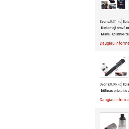
Svoris:
0.31 kg
Ilgi
Kintamoji srovė nu
Maks. aplinkos tem
Daugiau informa
Svoris:
0.06 kg
Ilgi
būtinas prietaiso
Daugiau informa