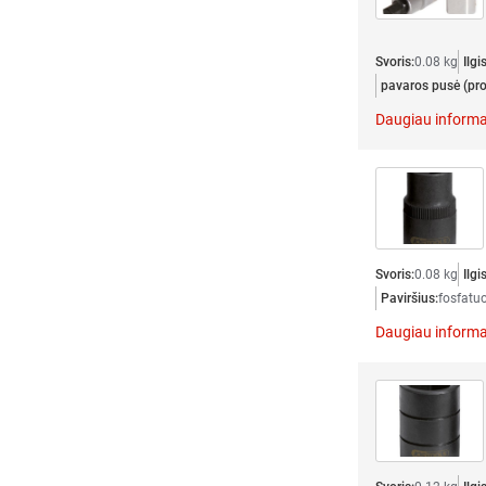
Svoris:
0.08 kg
Ilgi
pavaros pusė (prof
Daugiau informa
Svoris:
0.08 kg
Ilgi
Paviršius:
fosfatu
Daugiau informa