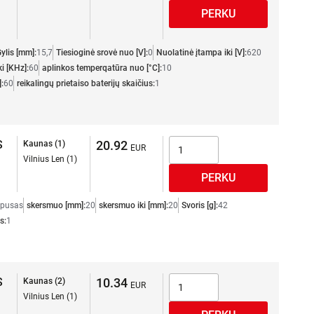
ylis [mm]:
15,7
Tiesioginė srovė nuo [V]:
0
Nuolatinė įtampa iki [V]:
620
ki [KHz]:
60
aplinkos temperqatūra nuo [°C]:
10
:
60
reikalingų prietaiso baterijų skaičius:
1
S
20.92
Kaunas (1)
Vilnius Len (1)
rpusas
skersmuo [mm]:
20
skersmuo iki [mm]:
20
Svoris [g]:
42
s:
1
S
10.34
Kaunas (2)
Vilnius Len (1)