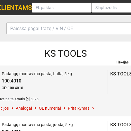
KLIENTAMS
KS TOOLS
Tiekėjas
KS TOOL
Padangų montavimo pasta, balta, 5 kg
100.4010
OE: 100.4010
lva:
balta
Svoris [g]:
5375
cijos
Analogai
OE numeriai
Pritaikymas
KS TOOL
Padangų montavimo pasta, juoda, 5 kg