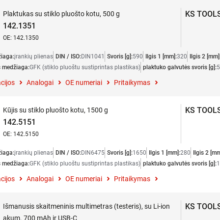
KS TOOL
Plaktukas su stiklo pluošto kotu, 500 g
142.1351
OE: 142.1350
iaga:
įrankių plienas
DIN / ISO:
DIN1041
Svoris [g]:
590
Ilgis 1 [mm]:
320
Ilgis 2 [mm]
s medžiaga:
GFK (stiklo pluoštu sustiprintas plastikas)
plaktuko galvutės svoris [g]:
5
cijos
Analogai
OE numeriai
Pritaikymas
KS TOOL
Kūjis su stiklo pluošto kotu, 1500 g
142.5151
OE: 142.5150
iaga:
įrankių plienas
DIN / ISO:
DIN6475
Svoris [g]:
1650
Ilgis 1 [mm]:
280
Ilgis 2 [mm
s medžiaga:
GFK (stiklo pluoštu sustiprintas plastikas)
plaktuko galvutės svoris [g]:
1
cijos
Analogai
OE numeriai
Pritaikymas
KS TOOL
Išmanusis skaitmeninis multimetras (testeris), su Li-ion
akum. 700 mAh ir USB-C