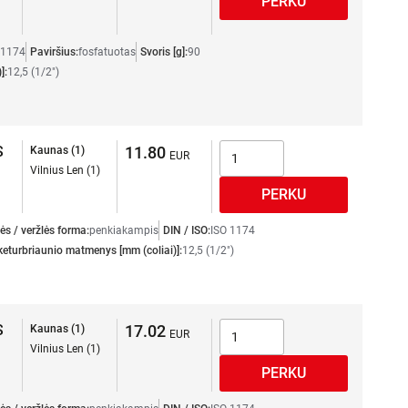
 1174
Paviršius:
fosfatuotas
Svoris [g]:
90
]:
12,5 (1/2")
S
11.80
Kaunas (1)
Vilnius Len (1)
ės / veržlės forma:
penkiakampis
DIN / ISO:
ISO 1174
eturbriaunio matmenys [mm (coliai)]:
12,5 (1/2")
S
17.02
Kaunas (1)
Vilnius Len (1)