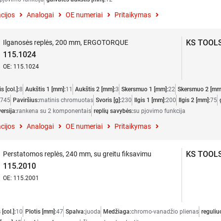
cijos
Analogai
OE numeriai
Pritaikymas
KS TOOL
Ilganosės replės, 200 mm, ERGOTORQUE
115.1024
OE: 115.1024
is [col.]:
8
Aukštis 1 [mm]:
11
Aukštis 2 [mm]:
3
Skersmuo 1 [mm]:
22
Skersmuo 2 [mm
5745
Paviršius:
matinis chromuotas
Svoris [g]:
230
Ilgis 1 [mm]:
200
Ilgis 2 [mm]:
75
ersija:
rankena su 2 komponentais
replių savybės:
su pjovimo funkcija
cijos
Analogai
OE numeriai
Pritaikymas
KS TOOL
Perstatomos replės, 240 mm, su greitu fiksavimu
115.2010
OE: 115.2001
 [col.]:
10
Plotis [mm]:
47
Spalva:
juoda
Medžiaga:
chromo-vanadžio plienas
reguliu