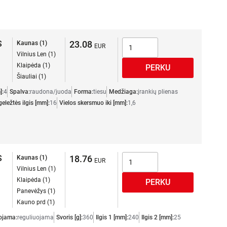
S
23.08
Kaunas (1)
Vilnius Len (1)
Klaipėda (1)
Šiauliai (1)
]:
4
Spalva:
raudona/juoda
Forma:
tiesu
Medžiaga:
įrankių plienas
geležtės ilgis [mm]:
16
Vielos skersmuo iki [mm]:
1,6
S
18.76
Kaunas (1)
Vilnius Len (1)
Klaipėda (1)
Panevėžys (1)
Kauno prd (1)
ojama:
reguliuojama
Svoris [g]:
360
Ilgis 1 [mm]:
240
Ilgis 2 [mm]:
25