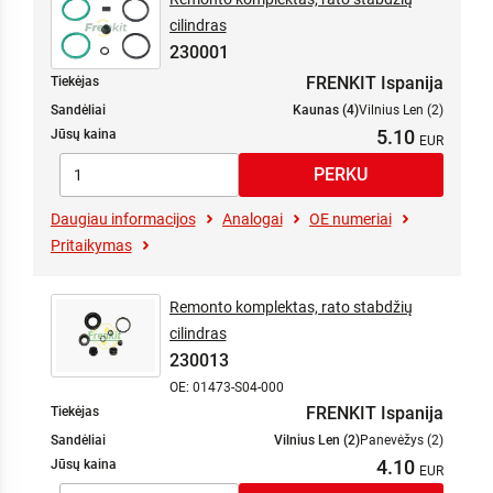
cilindras
230001
FRENKIT Ispanija
Tiekėjas
Sandėliai
Kaunas (4)
Vilnius Len (2)
5.10
Jūsų kaina
Daugiau informacijos
Analogai
OE numeriai
Pritaikymas
Remonto komplektas, rato stabdžių
cilindras
230013
OE: 01473-S04-000
FRENKIT Ispanija
Tiekėjas
Sandėliai
Vilnius Len (2)
Panevėžys (2)
4.10
Jūsų kaina