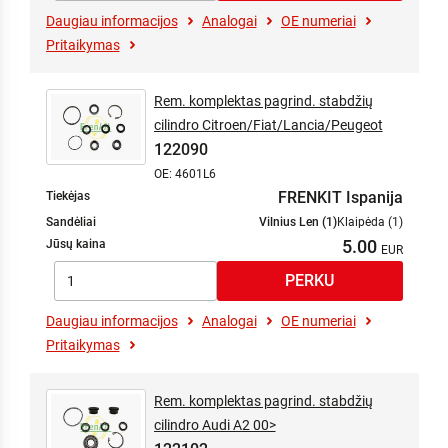
Daugiau informacijos
Analogai
OE numeriai
Pritaikymas
Rem. komplektas pagrind. stabdžių
cilindro Citroen/Fiat/Lancia/Peugeot
122090
OE: 4601L6
FRENKIT Ispanija
Tiekėjas
Sandėliai
Vilnius Len (1)
Klaipėda (1)
5.00
Jūsų kaina
Daugiau informacijos
Analogai
OE numeriai
Pritaikymas
Rem. komplektas pagrind. stabdžių
cilindro Audi A2 00>