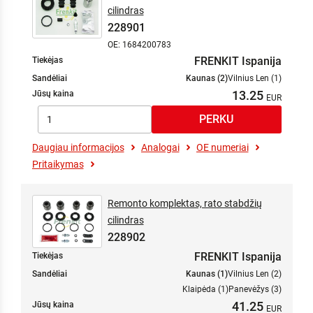
cilindras
228901
OE: 1684200783
FRENKIT Ispanija
Tiekėjas
Sandėliai
Kaunas (2)
Vilnius Len (1)
13.25
Jūsų kaina
Daugiau informacijos
Analogai
OE numeriai
Pritaikymas
Remonto komplektas, rato stabdžių
cilindras
228902
FRENKIT Ispanija
Tiekėjas
Sandėliai
Kaunas (1)
Vilnius Len (2)
Klaipėda (1)
Panevėžys (3)
41.25
Jūsų kaina