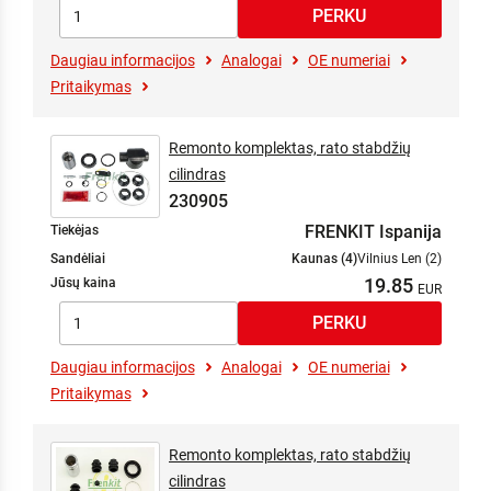
Daugiau informacijos
Analogai
OE numeriai
Pritaikymas
Remonto komplektas, rato stabdžių
cilindras
230905
FRENKIT Ispanija
Tiekėjas
Sandėliai
Kaunas (4)
Vilnius Len (2)
19.85
Jūsų kaina
Daugiau informacijos
Analogai
OE numeriai
Pritaikymas
Remonto komplektas, rato stabdžių
cilindras