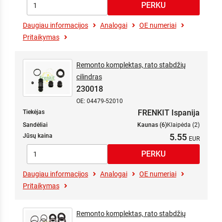
Daugiau informacijos
Analogai
OE numeriai
Pritaikymas
Remonto komplektas, rato stabdžių
cilindras
230018
OE: 04479-52010
FRENKIT Ispanija
Tiekėjas
Sandėliai
Kaunas (6)
Klaipėda (2)
5.55
Jūsų kaina
Daugiau informacijos
Analogai
OE numeriai
Pritaikymas
Remonto komplektas, rato stabdžių