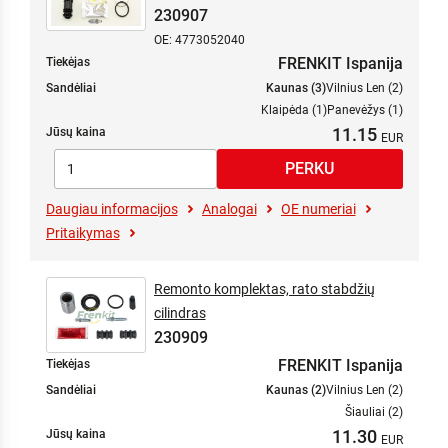
230907
OE: 4773052040
FRENKIT Ispanija
Tiekėjas
Sandėliai
Kaunas (3)
Vilnius Len (2)
Klaipėda (1)
Panevėžys (1)
11.15
Jūsų kaina
Daugiau informacijos
Analogai
OE numeriai
Pritaikymas
Remonto komplektas, rato stabdžių
cilindras
230909
FRENKIT Ispanija
Tiekėjas
Sandėliai
Kaunas (2)
Vilnius Len (2)
Šiauliai (2)
11.30
Jūsų kaina