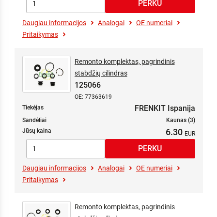
Daugiau informacijos
Analogai
OE numeriai
Pritaikymas
Remonto komplektas, pagrindinis
stabdžių cilindras
125066
OE: 77363619
FRENKIT Ispanija
Tiekėjas
Sandėliai
Kaunas (3)
6.30
Jūsų kaina
Daugiau informacijos
Analogai
OE numeriai
Pritaikymas
Remonto komplektas, pagrindinis