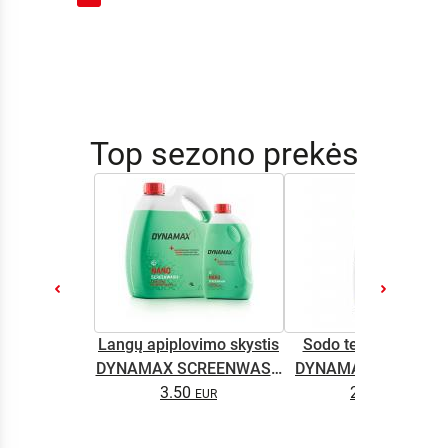
Top sezono prekės
Langų apiplovimo skystis
Sodo technikos alyv
DYNAMAX SCREENWASH
DYNAMAX M2T SUP
NANO 4l
3.50
2.65
0.5L