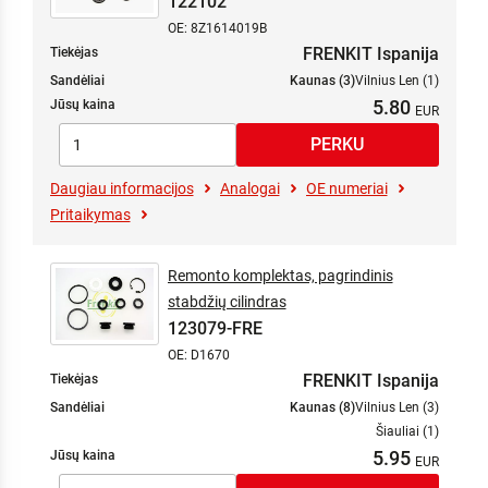
122102
OE: 8Z1614019B
FRENKIT Ispanija
Tiekėjas
Sandėliai
Kaunas (3)
Vilnius Len (1)
5.80
Jūsų kaina
Daugiau informacijos
Analogai
OE numeriai
Pritaikymas
Remonto komplektas, pagrindinis
stabdžių cilindras
123079-FRE
OE: D1670
FRENKIT Ispanija
Tiekėjas
Sandėliai
Kaunas (8)
Vilnius Len (3)
Šiauliai (1)
5.95
Jūsų kaina