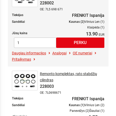
228002
OE: 7L5 698 671
FRENKIT Ispanija
Tiekėjas
Sandėliai
Kaunas (2)
Vilnius Len (1)
Klaipėda (1)
13.90
Jūsų kaina
Daugiau informacijos
Analogai
OE numeriai
Pritaikymas
Remonto komplektas, rato stabdžių
cilindras
228003
OE: 7L0698671
FRENKIT Ispanija
Tiekėjas
Sandėliai
Kaunas (1)
Vilnius Len (2)
Panevėžys (2)
Šiauliai (1)