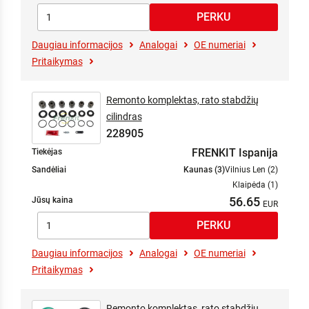
Daugiau informacijos
Analogai
OE numeriai
Pritaikymas
Remonto komplektas, rato stabdžių
cilindras
228905
FRENKIT Ispanija
Tiekėjas
Sandėliai
Kaunas (3)
Vilnius Len (2)
Klaipėda (1)
56.65
Jūsų kaina
Daugiau informacijos
Analogai
OE numeriai
Pritaikymas
Remonto komplektas, rato stabdžių