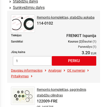
Stabdžių dalys
Sunkvežimių dalys
Remonto komplektas, stabdžių apkaba
114-0102
FRENKIT Ispanija
Tiekėjas
Sandėliai
Kaunas (2)
Šiauliai (1)
Panevėžys (1)
3.20
Jūsų kaina
Daugiau informacijos
Analogai
OE numeriai
Pritaikymas
Remonto komplektas, pagrindinis
stabdžių cilindras
122009-FRE