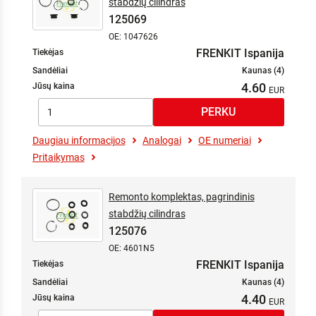
stabdžių cilindras
125069
OE: 1047626
FRENKIT Ispanija
Tiekėjas
Sandėliai
Kaunas (4)
4.60
Jūsų kaina
Daugiau informacijos
Analogai
OE numeriai
Pritaikymas
Remonto komplektas, pagrindinis
stabdžių cilindras
125076
OE: 4601N5
FRENKIT Ispanija
Tiekėjas
Sandėliai
Kaunas (4)
4.40
Jūsų kaina