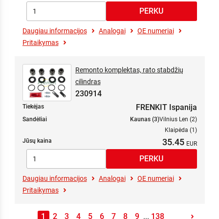
Daugiau informacijos
Analogai
OE numeriai
Pritaikymas
Remonto komplektas, rato stabdžių
cilindras
230914
FRENKIT Ispanija
Tiekėjas
Sandėliai
Kaunas (3)
Vilnius Len (2)
Klaipėda (1)
35.45
Jūsų kaina
Daugiau informacijos
Analogai
OE numeriai
Pritaikymas
1
2
3
4
5
6
7
8
9
...
138