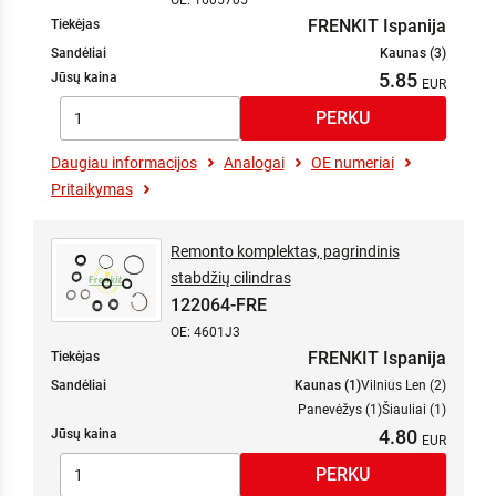
OE: 1605705
FRENKIT Ispanija
Tiekėjas
Sandėliai
Kaunas (3)
5.85
Jūsų kaina
Daugiau informacijos
Analogai
OE numeriai
Pritaikymas
Remonto komplektas, pagrindinis
stabdžių cilindras
122064-FRE
OE: 4601J3
FRENKIT Ispanija
Tiekėjas
Sandėliai
Kaunas (1)
Vilnius Len (2)
Panevėžys (1)
Šiauliai (1)
4.80
Jūsų kaina