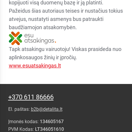
kopijuoti visą duomenų bazę ir ją platinti.
Pažeidus šias autoriaus teises ir nustačius tokius
atvejus, nustatyti asmenys bus patraukti
baudžiamojon atsakomybėn.
Tapk atsakingu vairuotoju! Viskas prasideda nuo
aplinkosaugos žinių ir įpročių.
www.esuatsakingas.lt
+370 611 86666
El. paštas:
b2b@detalita.lt
Įmonės kodas:
134605167
PVM Kodas:
LT346051610