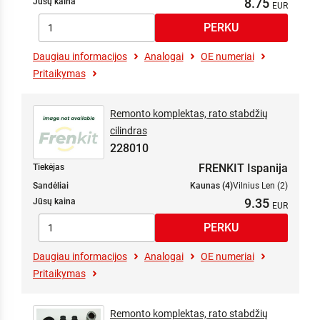
8.75
Jūsų kaina
Daugiau informacijos
Analogai
OE numeriai
Pritaikymas
Remonto komplektas, rato stabdžių
cilindras
228010
FRENKIT Ispanija
Tiekėjas
Sandėliai
Kaunas (4)
Vilnius Len (2)
9.35
Jūsų kaina
Daugiau informacijos
Analogai
OE numeriai
Pritaikymas
Remonto komplektas, rato stabdžių