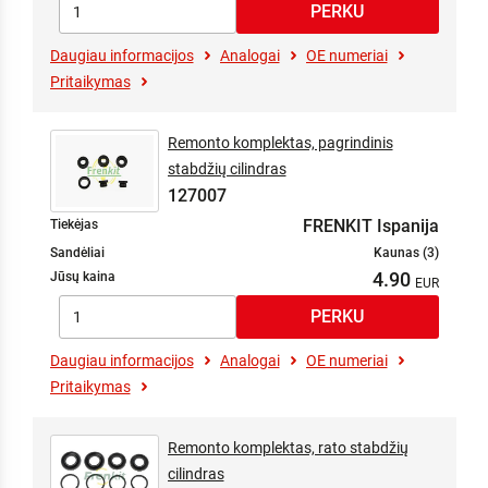
Daugiau informacijos
Analogai
OE numeriai
Pritaikymas
Remonto komplektas, pagrindinis
stabdžių cilindras
127007
FRENKIT Ispanija
Tiekėjas
Sandėliai
Kaunas (3)
4.90
Jūsų kaina
Daugiau informacijos
Analogai
OE numeriai
Pritaikymas
Remonto komplektas, rato stabdžių
cilindras