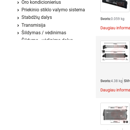
Oro kondicionierius
Priekinio stiklo valymo sistema
Stabdžių dalys
Svoris:
0.059 kg
Transmisija
Daugiau informa
Šildymas / vėdinimas
Šildymo - vėdinimo dalys
Variklio aušinimas
Variklis
Vidaus įranga
Vidaus įranga, dalys
Žibintai ir jų dalys
Svoris:
4.38 kg
SVH
Daugiau informa