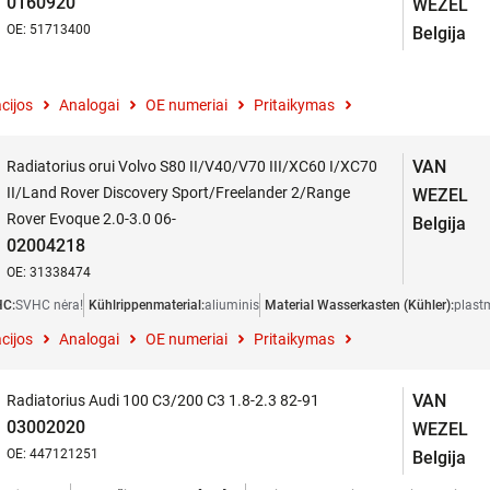
0160920
WEZEL
OE: 51713400
Belgija
cijos
Analogai
OE numeriai
Pritaikymas
VAN
Radiatorius orui Volvo S80 II/V40/V70 III/XC60 I/XC70
II/Land Rover Discovery Sport/Freelander 2/Range
WEZEL
Rover Evoque 2.0-3.0 06-
Belgija
02004218
OE: 31338474
C:
SVHC nėra!
Kühlrippenmaterial:
aliuminis
Material Wasserkasten (Kühler):
plast
cijos
Analogai
OE numeriai
Pritaikymas
VAN
Radiatorius Audi 100 C3/200 C3 1.8-2.3 82-91
03002020
WEZEL
OE: 447121251
Belgija