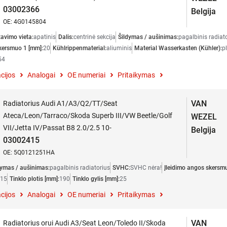
03002366
Belgija
OE: 4G0145804
avimo vieta:
apatinis
Dalis:
centrinė sekcija
Šildymas / aušinimas:
pagalbinis radiat
kersmuo 1 [mm]:
20
Kühlrippenmaterial:
aliuminis
Material Wasserkasten (Kühler):
p
54
cijos
Analogai
OE numeriai
Pritaikymas
VAN
Radiatorius Audi A1/A3/Q2/TT/Seat
Ateca/Leon/Tarraco/Skoda Superb III/VW Beetle/Golf
WEZEL
VII/Jetta IV/Passat B8 2.0/2.5 10-
Belgija
03002415
OE: 5Q0121251HA
dymas / aušinimas:
pagalbinis radiatorius
SVHC:
SVHC nėra!
Įleidimo angos skersm
15
Tinklo plotis [mm]:
190
Tinklo gylis [mm]:
25
cijos
Analogai
OE numeriai
Pritaikymas
VAN
Radiatorius orui Audi A3/Seat Leon/Toledo II/Skoda