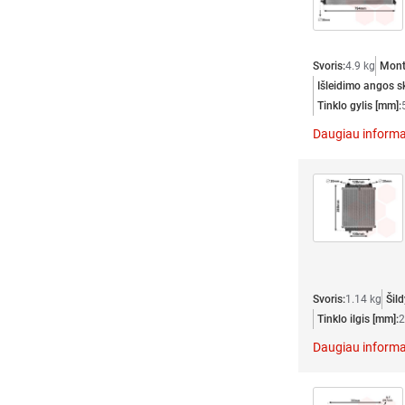
Svoris:
4.9 kg
Mont
Išleidimo angos s
Tinklo gylis [mm]:
Daugiau informa
Svoris:
1.14 kg
Šil
Tinklo ilgis [mm]:
2
Daugiau informa