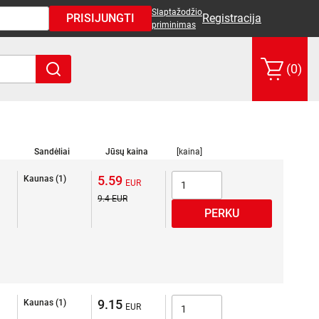
Slaptažodžio
PRISIJUNGTI
Registracija
priminimas
(0)
Sandėliai
Jūsų kaina
[kaina]
5.59
Kaunas (1)
9.4
9.15
Kaunas (1)