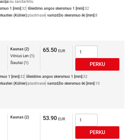
acija:
su sandarikliu
rsmuo 1 [mm]:
32
Išleidimo angos skersmuo 1 [mm]:
32
kasten (Kühler):
plastmasė
vamzdžio skersmuo iki [mm]:
8
65.50
Kaunas (2)
Vilnius Len (1)
Šiauliai (1)
smuo 1 [mm]:
32
Išleidimo angos skersmuo 1 [mm]:
32
kasten (Kühler):
plastmasė
vamzdžio skersmuo iki [mm]:
10
53.90
Kaunas (2)