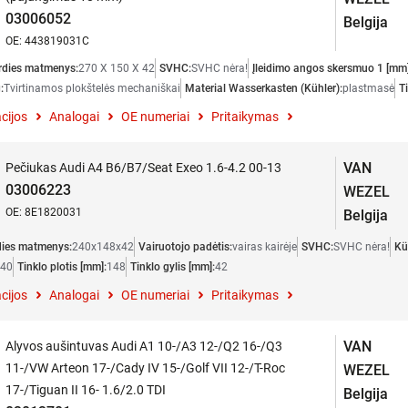
03006052
Belgija
OE: 443819031C
rdies matmenys:
270 X 150 X 42
SVHC:
SVHC nėra!
Įleidimo angos skersmuo 1 [mm]
:
Tvirtinamos plokštelės mechaniškai
Material Wasserkasten (Kühler):
plastmasė
Ti
cijos
Analogai
OE numeriai
Pritaikymas
VAN
Pečiukas Audi A4 B6/B7/Seat Exeo 1.6-4.2 00-13
03006223
WEZEL
OE: 8E1820031
Belgija
dies matmenys:
240x148x42
Vairuotojo padėtis:
vairas kairėje
SVHC:
SVHC nėra!
Kü
40
Tinklo plotis [mm]:
148
Tinklo gylis [mm]:
42
cijos
Analogai
OE numeriai
Pritaikymas
VAN
Alyvos aušintuvas Audi A1 10-/A3 12-/Q2 16-/Q3
11-/VW Arteon 17-/Cady IV 15-/Golf VII 12-/T-Roc
WEZEL
17-/Tiguan II 16- 1.6/2.0 TDI
Belgija