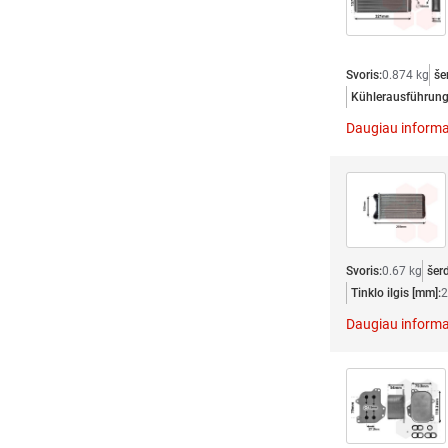
Svoris:
0.874 kg
še
Kühlerausführung
Daugiau informa
Svoris:
0.67 kg
šer
Tinklo ilgis [mm]:
2
Daugiau informa