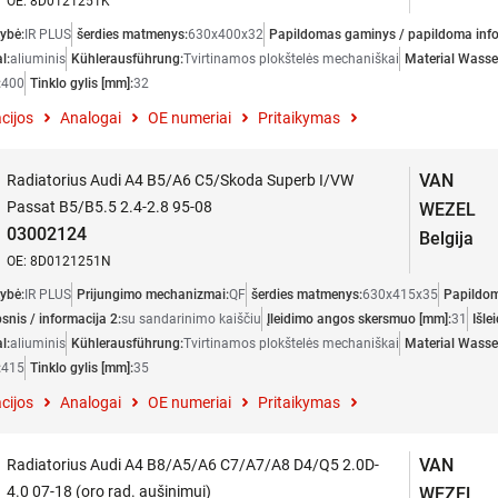
OE: 8D0121251K
ybė:
IR PLUS
šerdies matmenys:
630x400x32
Papildomas gaminys / papildoma info
l:
aliuminis
Kühlerausführung:
Tvirtinamos plokštelės mechaniškai
Material Wasser
:
400
Tinklo gylis [mm]:
32
cijos
Analogai
OE numeriai
Pritaikymas
VAN
Radiatorius Audi A4 B5/A6 C5/Skoda Superb I/VW
Passat B5/B5.5 2.4-2.8 95-08
WEZEL
03002124
Belgija
OE: 8D0121251N
ybė:
IR PLUS
Prijungimo mechanizmai:
QF
šerdies matmenys:
630x415x35
Papildom
snis / informacija 2:
su sandarinimo kaiščiu
Įleidimo angos skersmuo [mm]:
31
Išle
l:
aliuminis
Kühlerausführung:
Tvirtinamos plokštelės mechaniškai
Material Wasser
:
415
Tinklo gylis [mm]:
35
cijos
Analogai
OE numeriai
Pritaikymas
VAN
Radiatorius Audi A4 B8/A5/A6 C7/A7/A8 D4/Q5 2.0D-
4.0 07-18 (oro rad. aušinimui)
WEZEL