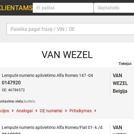
KLIENTAMS
VAN WEZEL
Tiekėjas
VAN
Lemputė numerio apšvietimo Alfa Romeo 147 -04
0147920
WEZEL
OE: 46786572
Belgija
ntavimo vieta:
buferis
cijos
Analogai
OE numeriai
Pritaikymas
VAN
Lemputė numerio apšvietimo Alfa Romeo/Fiat 01- k./d.