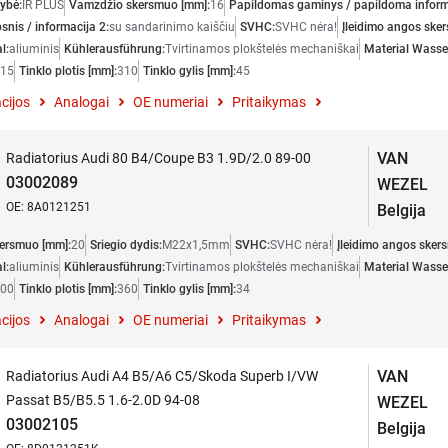
ybė:
IR PLUS
Vamzdžio skersmuo [mm]:
16
Papildomas gaminys / papildoma inform
snis / informacija 2:
su sandarinimo kaiščiu
SVHC:
SVHC nėra!
Įleidimo angos ske
l:
aliuminis
Kühlerausführung:
Tvirtinamos plokštelės mechaniškai
Material Wasser
15
Tinklo plotis [mm]:
310
Tinklo gylis [mm]:
45
cijos
Analogai
OE numeriai
Pritaikymas
VAN
Radiatorius Audi 80 B4/Coupe B3 1.9D/2.0 89-00
03002089
WEZEL
OE: 8A0121251
Belgija
ersmuo [mm]:
20
Sriegio dydis:
M22x1,5mm
SVHC:
SVHC nėra!
Įleidimo angos sker
l:
aliuminis
Kühlerausführung:
Tvirtinamos plokštelės mechaniškai
Material Wasser
00
Tinklo plotis [mm]:
360
Tinklo gylis [mm]:
34
cijos
Analogai
OE numeriai
Pritaikymas
VAN
Radiatorius Audi A4 B5/A6 C5/Skoda Superb I/VW
Passat B5/B5.5 1.6-2.0D 94-08
WEZEL
03002105
Belgija