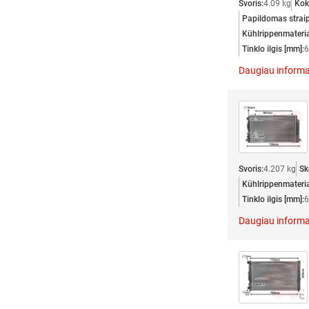
Svoris:
4.09 kg
Kok
Papildomas straip
Kühlrippenmateria
Tinklo ilgis [mm]:
6
Daugiau informa
Svoris:
4.207 kg
Sk
Kühlrippenmateria
Tinklo ilgis [mm]:
6
Daugiau informa