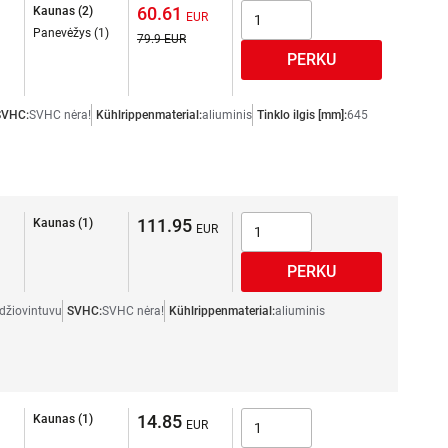
60.61
Kaunas (2)
Panevėžys (1)
79.9
SVHC:
SVHC nėra!
Kühlrippenmaterial:
aliuminis
Tinklo ilgis [mm]:
645
111.95
Kaunas (1)
džiovintuvu
SVHC:
SVHC nėra!
Kühlrippenmaterial:
aliuminis
14.85
Kaunas (1)