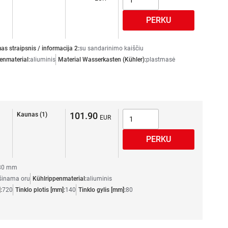
s straipsnis / informacija 2:
su sandarinimo kaiščiu
enmaterial:
aliuminis
Material Wasserkasten (Kühler):
plastmasė
101.90
Kaunas (1)
 80 mm
šinama oru
Kühlrippenmaterial:
aliuminis
:
720
Tinklo plotis [mm]:
140
Tinklo gylis [mm]:
80