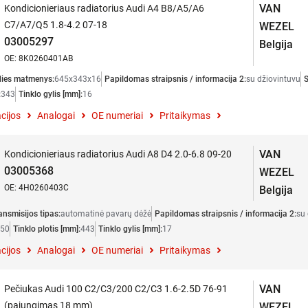
VAN
Kondicionieriaus radiatorius Audi A4 B8/A5/A6
C7/A7/Q5 1.8-4.2 07-18
WEZEL
03005297
Belgija
OE: 8K0260401AB
dies matmenys:
645x343x16
Papildomas straipsnis / informacija 2:
su džiovintuvu
:
343
Tinklo gylis [mm]:
16
cijos
Analogai
OE numeriai
Pritaikymas
VAN
Kondicionieriaus radiatorius Audi A8 D4 2.0-6.8 09-20
03005368
WEZEL
OE: 4H0260403C
Belgija
ansmisijos tipas:
automatinė pavarų dėžė
Papildomas straipsnis / informacija 2:
su 
50
Tinklo plotis [mm]:
443
Tinklo gylis [mm]:
17
cijos
Analogai
OE numeriai
Pritaikymas
VAN
Pečiukas Audi 100 C2/C3/200 C2/C3 1.6-2.5D 76-91
(pajungimas 18 mm)
WEZEL