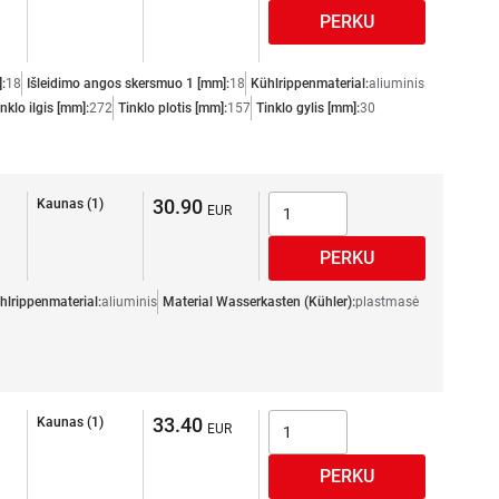
:
18
Išleidimo angos skersmuo 1 [mm]:
18
Kühlrippenmaterial:
aliuminis
nklo ilgis [mm]:
272
Tinklo plotis [mm]:
157
Tinklo gylis [mm]:
30
30.90
Kaunas (1)
hlrippenmaterial:
aliuminis
Material Wasserkasten (Kühler):
plastmasė
33.40
Kaunas (1)