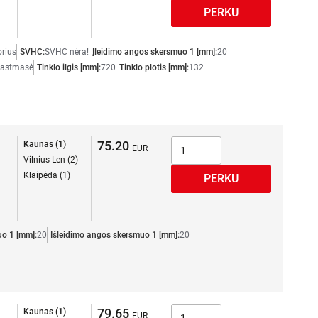
orius
SVHC:
SVHC nėra!
Įleidimo angos skersmuo 1 [mm]:
20
lastmasė
Tinklo ilgis [mm]:
720
Tinklo plotis [mm]:
132
75.20
Kaunas (1)
Vilnius Len (2)
Klaipėda (1)
uo 1 [mm]:
20
Išleidimo angos skersmuo 1 [mm]:
20
79.65
Kaunas (1)