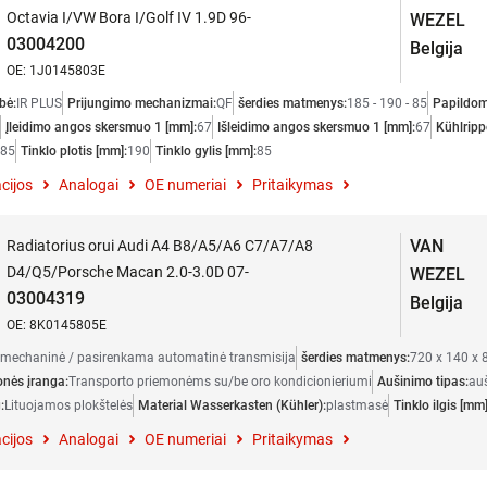
Octavia I/VW Bora I/Golf IV 1.9D 96-
WEZEL
03004200
Belgija
OE: 1J0145803E
bė:
IR PLUS
Prijungimo mechanizmai:
QF
šerdies matmenys:
185 - 190 - 85
Papildoma
Įleidimo angos skersmuo 1 [mm]:
67
Išleidimo angos skersmuo 1 [mm]:
67
Kühlripp
85
Tinklo plotis [mm]:
190
Tinklo gylis [mm]:
85
cijos
Analogai
OE numeriai
Pritaikymas
VAN
Radiatorius orui Audi A4 B8/A5/A6 C7/A7/A8
D4/Q5/Porsche Macan 2.0-3.0D 07-
WEZEL
03004319
Belgija
OE: 8K0145805E
mechaninė / pasirenkama automatinė transmisija
šerdies matmenys:
720 x 140 x
onės įranga:
Transporto priemonėms su/be oro kondicionieriumi
Aušinimo tipas:
au
:
Lituojamos plokštelės
Material Wasserkasten (Kühler):
plastmasė
Tinklo ilgis [mm]
cijos
Analogai
OE numeriai
Pritaikymas