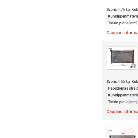
Svoris:
4.76 kg
Kok
Kühlrippenmateria
Tinklo plotis [mm]
Daugiau informa
Svoris:
4.65 kg
Kok
Papildomas straip
Kühlrippenmateria
Tinklo plotis [mm]
Daugiau informa