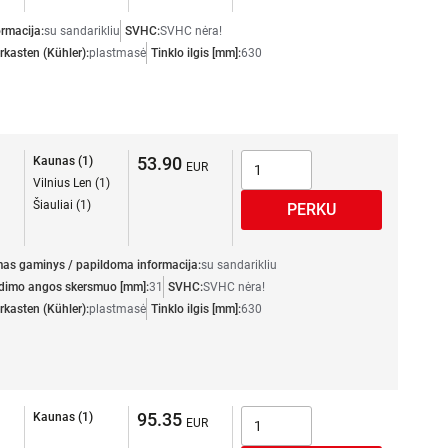
rmacija:
su sandarikliu
SVHC:
SVHC nėra!
kasten (Kühler):
plastmasė
Tinklo ilgis [mm]:
630
53.90
Kaunas (1)
Vilnius Len (1)
Šiauliai (1)
as gaminys / papildoma informacija:
su sandarikliu
idimo angos skersmuo [mm]:
31
SVHC:
SVHC nėra!
kasten (Kühler):
plastmasė
Tinklo ilgis [mm]:
630
95.35
Kaunas (1)