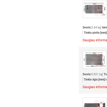
Svoris:
3.34 kg
šer
Tinklo plotis [mm]
Daugiau informa
Svoris:
5.921 kg
Tr
Tinklo ilgis [mm]:
6
Daugiau informa