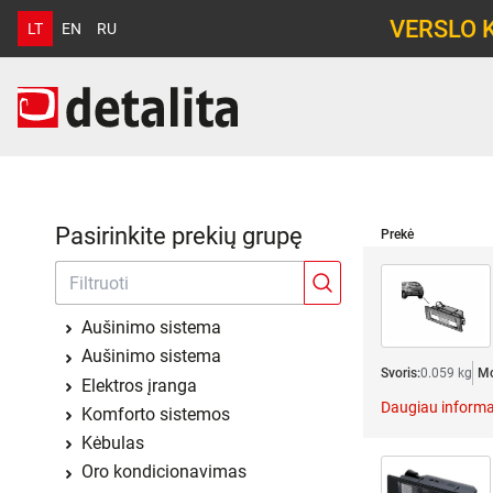
VERSLO 
LT
EN
RU
Pasirinkite prekių grupę
Prekė
Aušinimo sistema
Aušinimo sistema
Svoris:
0.059 kg
Mo
Elektros įranga
Daugiau informa
Komforto sistemos
Kėbulas
Oro kondicionavimas