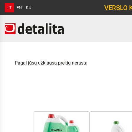
VERSLO 
LT
EN
RU
Pagal jūsų užklausą prekių nerasta