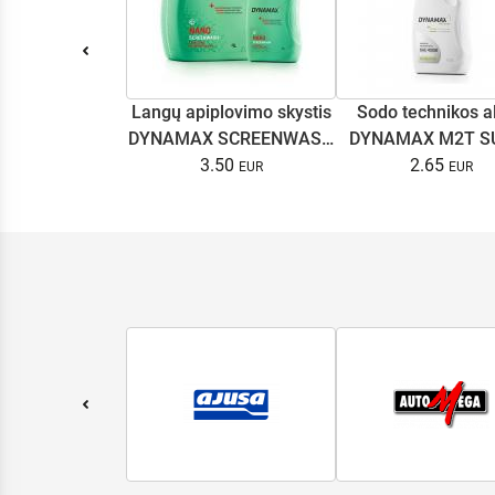
Langų apiplovimo skystis
Sodo technikos a
DYNAMAX SCREENWASH
DYNAMAX M2T S
NANO 4l
3.50
2.65
0.5L