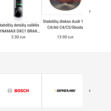
Stabdžių diskas Audi 100
tabdžių detalių valiklis
Antifriz
C4/A6 C4/C5/Skoda
YNAMAX DXC1 BRAKE
COOL U
Superb I/VW Passat
13.90
CLEANER 500ml
3.30
(raudona
15.
B5/B5.5 1.6-3.7 90-08
galin.