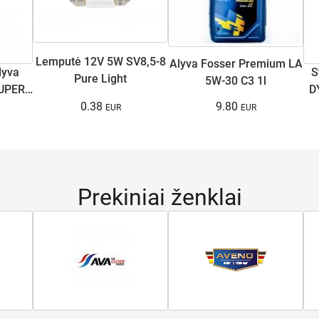
Lemputė 12V 5W SV8,5-8
Alyva Fosser Premium LA
lyva
S
Pure Light
5W-30 C3 1l
UPER
D
0.38
9.80
Prekiniai ženklai