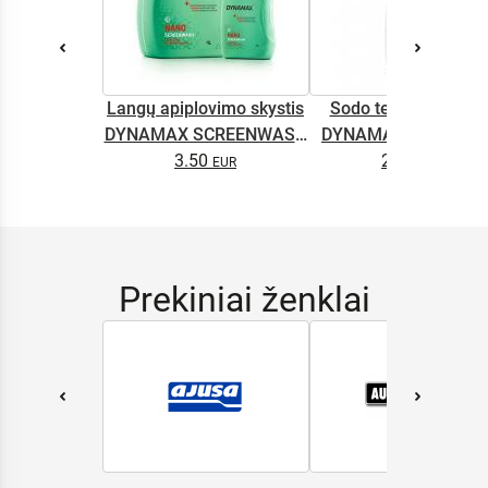
Langų apiplovimo skystis
Sodo technikos alyv
DYNAMAX SCREENWASH
DYNAMAX M2T SUP
NANO 4l
3.50
2.65
0.5L
Prekiniai ženklai