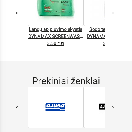
Langų apiplovimo skystis
Sodo technikos alyv
DYNAMAX SCREENWASH
DYNAMAX M2T SUP
NANO 4l
3.50
2.65
0.5L
Prekiniai ženklai