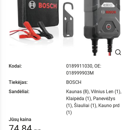
Kodai:
0189911030, OE:
018999903M
Tiekėjas:
BOSCH
Sandėliai:
Kaunas (8), Vilnius Len (1),
Klaipėda (1), Panevėžys
(1), Šiauliai (1), Kauno prd
(1)
Jūsų kaina
74.84