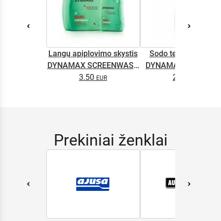
Langų apiplovimo skystis
Sodo technikos alyv
DYNAMAX SCREENWASH
DYNAMAX M2T SUP
NANO 4l
3.50
2.65
0.5L
Prekiniai ženklai