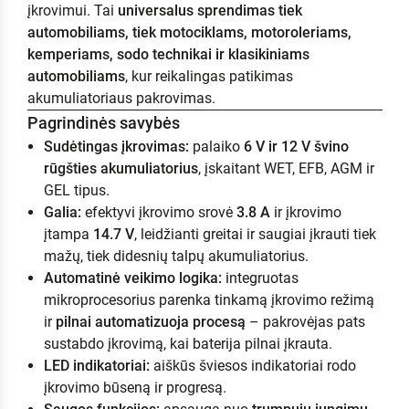
įkrovimui. Tai
universalus sprendimas tiek
automobiliams, tiek motociklams, motoroleriams,
kemperiams, sodo technikai ir klasikiniams
automobiliams
, kur reikalingas patikimas
akumuliatoriaus pakrovimas.
Pagrindinės savybės
Sudėtingas įkrovimas:
palaiko
6 V ir 12 V švino
rūgšties akumuliatorius
, įskaitant WET, EFB, AGM ir
GEL tipus.
Galia:
efektyvi įkrovimo srovė
3.8 A
ir įkrovimo
įtampa
14.7 V
, leidžianti greitai ir saugiai įkrauti tiek
mažų, tiek didesnių talpų akumuliatorius.
Automatinė veikimo logika:
integruotas
mikroprocesorius parenka tinkamą įkrovimo režimą
ir
pilnai automatizuoja procesą
– pakrovėjas pats
sustabdo įkrovimą, kai baterija pilnai įkrauta.
LED indikatoriai:
aiškūs šviesos indikatoriai rodo
įkrovimo būseną ir progresą.