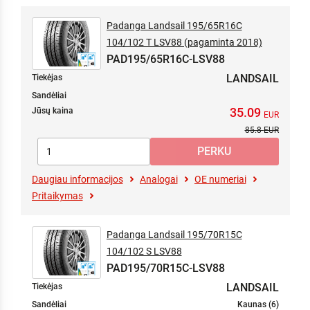
Padanga Landsail 195/65R16C
104/102 T LSV88 (pagaminta 2018)
PAD195/65R16C-LSV88
LANDSAIL
Tiekėjas
Sandėliai
35.09
Jūsų kaina
85.8
Daugiau informacijos
Analogai
OE numeriai
Pritaikymas
Padanga Landsail 195/70R15C
104/102 S LSV88
PAD195/70R15C-LSV88
LANDSAIL
Tiekėjas
Sandėliai
Kaunas (6)