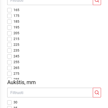
165
175
185
195
205
215
225
235
245
255
265
275
285
Aukštis, mm
295
315
325
30