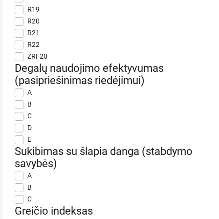
R19
R20
R21
R22
ZRF20
Degalų naudojimo efektyvumas
(pasipriešinimas riedėjimui)
A
B
C
D
E
Sukibimas su šlapia danga (stabdymo
savybės)
A
B
C
Greičio indeksas