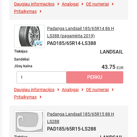
Daugiau informacijos
Analogai
OE numeriai
Pritaikymas
Padanga Landsail 185/65R14 86 H
LS388 (pagaminta 2019)
PAD185/65R14-LS388
LANDSAIL
Tiekėjas
Sandėliai
43.75
Jūsų kaina
Daugiau informacijos
Analogai
OE numeriai
Pritaikymas
Padanga Landsail 185/65R15 88 H
LS288
PAD185/65R15-LS288