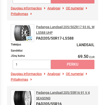
Daugiau informacijos
Analogai
OE numeriai
Pritaikymas
Padanga Landsail 205/50ZR17 93 XL W
LS588 UHP
PAD205/50R17-LS588
LANDSAIL
Tiekėjas
Sandėliai
69.50
Jūsų kaina
Daugiau informacijos
Analogai
OE numeriai
Pritaikymas
Padanga Landsail 205/55R16 91 V 4
SEASONS
PAD205/55R16