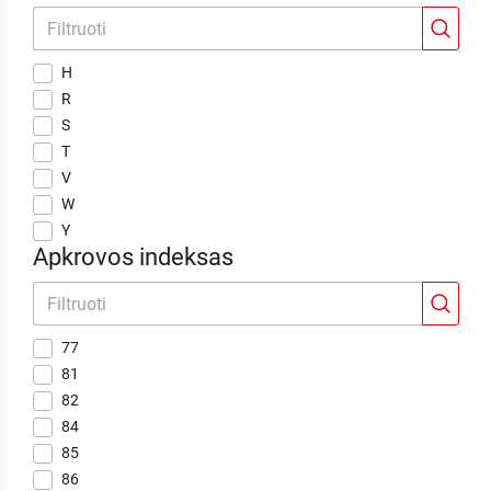
H
R
S
T
V
W
Y
Apkrovos indeksas
77
81
82
84
85
86