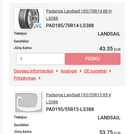
Padanga Landsail 185/70R14 88 H
LS388
PAD185/70R14-LS388
LANDSAIL
Tiekėjas
Sandėliai
43.35
Jūsų kaina
Daugiau informacijos
Analogai
OE numeriai
Pritaikymas
Padanga Landsail 195/55R15 85 V
LS388
PAD195/55R15-LS388
LANDSAIL
Tiekėjas
Sandėliai
53.75
Jūsų kaina