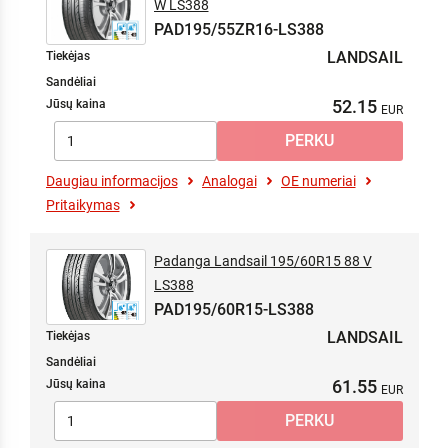
W LS388
PAD195/55ZR16-LS388
LANDSAIL
Tiekėjas
Sandėliai
52.15
Jūsų kaina
Daugiau informacijos
Analogai
OE numeriai
Pritaikymas
Padanga Landsail 195/60R15 88 V
LS388
PAD195/60R15-LS388
LANDSAIL
Tiekėjas
Sandėliai
61.55
Jūsų kaina