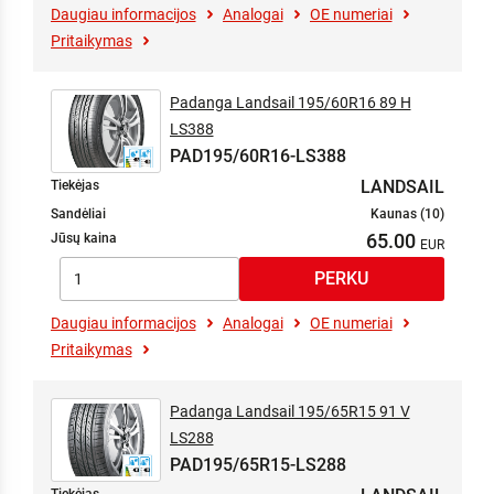
Daugiau informacijos
Analogai
OE numeriai
Pritaikymas
Padanga Landsail 195/60R16 89 H
LS388
PAD195/60R16-LS388
LANDSAIL
Tiekėjas
Sandėliai
Kaunas (10)
65.00
Jūsų kaina
Daugiau informacijos
Analogai
OE numeriai
Pritaikymas
Padanga Landsail 195/65R15 91 V
LS288
PAD195/65R15-LS288