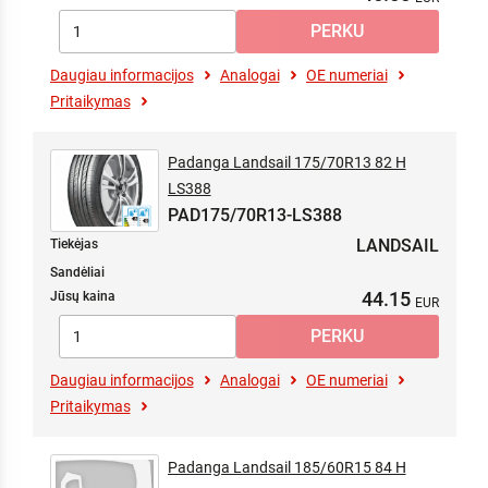
107 XL
107/105
108 XL
Daugiau informacijos
Analogai
OE numeriai
109 XL
Pritaikymas
109/107
110 XL
110/108
Padanga Landsail 175/70R13 82 H
110/XL
LS388
PAD175/70R13-LS388
111 XL
112
LANDSAIL
Tiekėjas
112 XL
Sandėliai
112/110
44.15
Jūsų kaina
113/111
115/113
Daugiau informacijos
Analogai
OE numeriai
Pritaikymas
Padanga Landsail 185/60R15 84 H