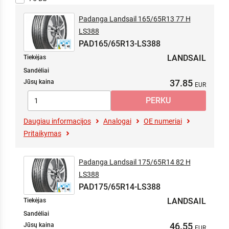
98/XL
Padanga Landsail 165/65R13 77 H
99
LS388
99 XL
PAD165/65R13-LS388
99/XL
LANDSAIL
Tiekėjas
100
Sandėliai
100 XL
37.85
Jūsų kaina
100/XL
101 XL
101/XL
Daugiau informacijos
102
Analogai
OE numeriai
Pritaikymas
102 XL
103
104
Padanga Landsail 175/65R14 82 H
104 XL
LS388
104/102
PAD175/65R14-LS388
105 XL
LANDSAIL
Tiekėjas
106 XL
Sandėliai
107
46.55
Jūsų kaina