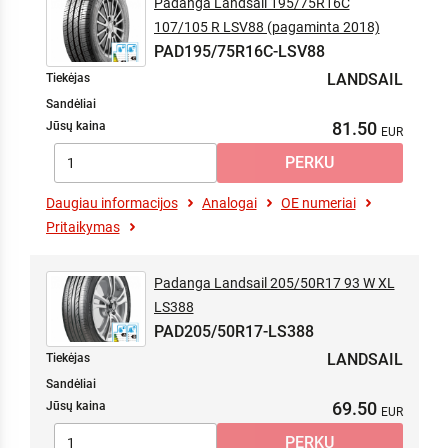
Padanga Landsail 195/75R16C
107/105 R LSV88 (pagaminta 2018)
PAD195/75R16C-LSV88
LANDSAIL
Tiekėjas
Sandėliai
81.50
Jūsų kaina
Daugiau informacijos
Analogai
OE numeriai
Pritaikymas
Padanga Landsail 205/50R17 93 W XL
LS388
PAD205/50R17-LS388
LANDSAIL
Tiekėjas
Sandėliai
69.50
Jūsų kaina