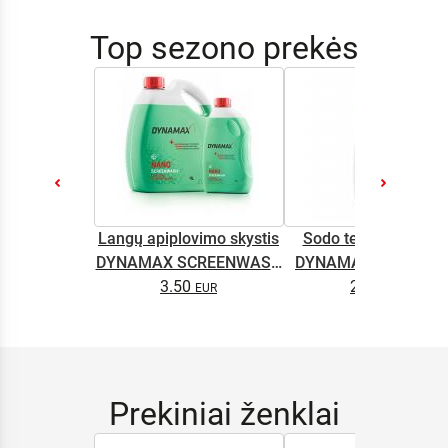
Top sezono prekės
Langų apiplovimo skystis
Sodo technikos alyv
DYNAMAX SCREENWASH
DYNAMAX M2T SUP
NANO 4l
3.50
2.65
0.5L
Prekiniai ženklai