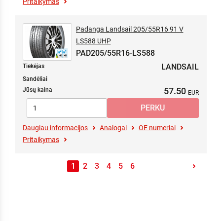
Pritaikymas
Padanga Landsail 205/55R16 91 V
LS588 UHP
PAD205/55R16-LS588
LANDSAIL
Tiekėjas
Sandėliai
57.50
Jūsų kaina
Daugiau informacijos
Analogai
OE numeriai
Pritaikymas
1
2
3
4
5
6