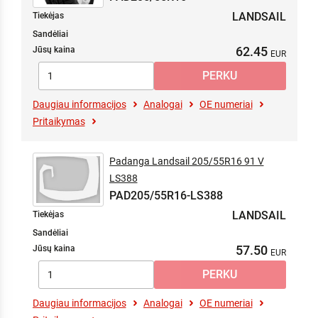
LANDSAIL
Tiekėjas
Sandėliai
62.45
Jūsų kaina
Daugiau informacijos
Analogai
OE numeriai
Pritaikymas
Padanga Landsail 205/55R16 91 V
LS388
PAD205/55R16-LS388
LANDSAIL
Tiekėjas
Sandėliai
57.50
Jūsų kaina
Daugiau informacijos
Analogai
OE numeriai