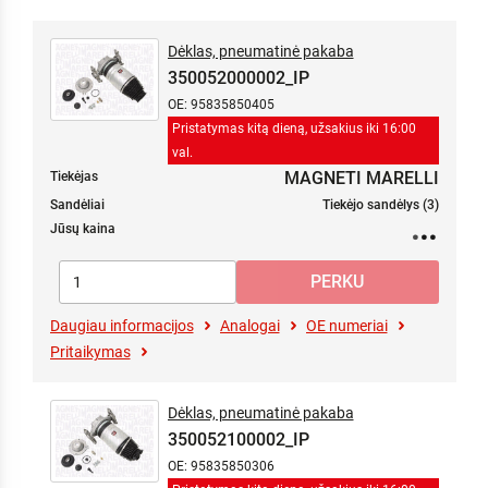
Dėklas, pneumatinė pakaba
350052000002_IP
OE: 95835850405
Pristatymas kitą dieną, užsakius iki 16:00
val.
MAGNETI MARELLI
Tiekėjas
Sandėliai
Tiekėjo sandėlys (3)
Jūsų kaina
Daugiau informacijos
Analogai
OE numeriai
Pritaikymas
Dėklas, pneumatinė pakaba
350052100002_IP
OE: 95835850306