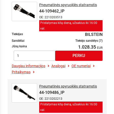
Pneumatinės spyruoklės statramstis
44-109462_IP
OE: 2213203513
Pristatymas kitą dieną, užsakius iki 16:00
val.
BILSTEIN
Tiekėjas
Sandėliai
Tiekėjo sandėlys (7)
1.028.35
Jūsų kaina
Daugiau informacijos
Analogai
OE numeriai
Pritaikymas
Pneumatinės spyruoklės statramstis
44-109486_IP
OE: 2213202213
Pristatymas kitą dieną, užsakius iki 16:00
val.