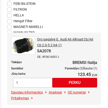
FEBI BILSTEIN
FILTRON
HELLA
Hengst Filter
MAGNETI MARELLI
MANN-FILTER
TRUCKTEC AUTOMOTIVE
Oro pagalvė G. Audi A6 Allroad C6/A6
VEMO
C6 2.0-5.2 04-11
SA2078
OE: 4F0616001J
BREMSI Italija
Tiekėjas
Sandėliai
Panevėžys (1)
Šiauliai (1)
123.45
Jūsų kaina
Daugiau informacijos
Analogai
OE numeriai
Pritaikymas