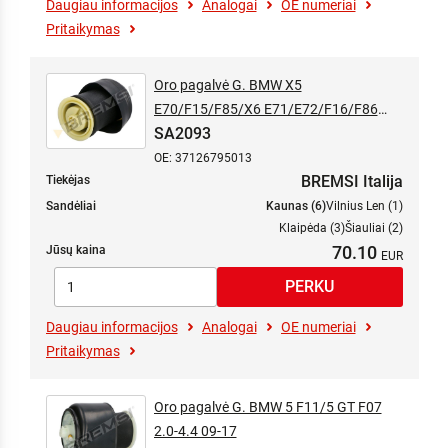
Daugiau informacijos
Analogai
OE numeriai
Pritaikymas
Oro pagalvė G. BMW X5
E70/F15/F85/X6 E71/E72/F16/F86
SA2093
2.0-4.8 06-19
OE: 37126795013
BREMSI Italija
Tiekėjas
Sandėliai
Kaunas (6)
Vilnius Len (1)
Klaipėda (3)
Šiauliai (2)
70.10
Jūsų kaina
Daugiau informacijos
Analogai
OE numeriai
Pritaikymas
Oro pagalvė G. BMW 5 F11/5 GT F07
2.0-4.4 09-17