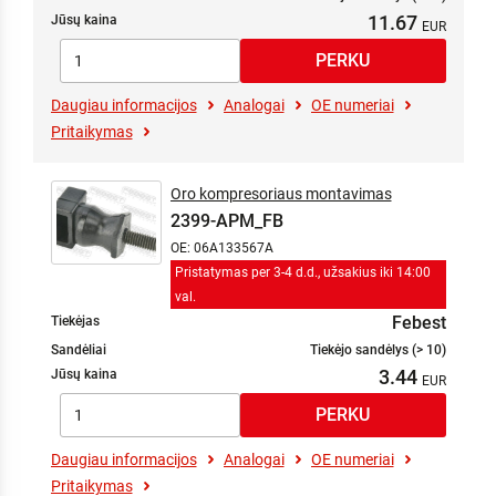
11.67
Jūsų kaina
Daugiau informacijos
Analogai
OE numeriai
Pritaikymas
Oro kompresoriaus montavimas
2399-APM_FB
OE: 06A133567A
Pristatymas per 3-4 d.d., užsakius iki 14:00
val.
Febest
Tiekėjas
Sandėliai
Tiekėjo sandėlys (> 10)
3.44
Jūsų kaina
Daugiau informacijos
Analogai
OE numeriai
Pritaikymas