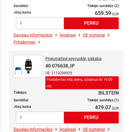
Sandėliai
Tiekėjo sandėlys (2)
659.59
Jūsų kaina
Daugiau informacijos
Analogai
OE numeriai
Pritaikymas
Pneumatinė spyruoklė, pakaba
40-076638_IP
OE: 2113200925
Pristatymas kitą dieną, užsakius iki 16:00
val.
BILSTEIN
Tiekėjas
Sandėliai
Tiekėjo sandėlys (1)
479.07
Jūsų kaina
Daugiau informacijos
Analogai
OE numeriai