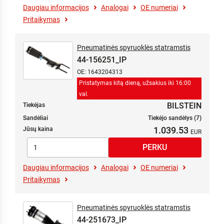
Daugiau informacijos
Analogai
OE numeriai
Pritaikymas
Pneumatinės spyruoklės statramstis
44-156251_IP
OE: 1643204313
Pristatymas kitą dieną, užsakius iki 16:00
val.
BILSTEIN
Tiekėjas
Sandėliai
Tiekėjo sandėlys (7)
1.039.53
Jūsų kaina
Daugiau informacijos
Analogai
OE numeriai
Pritaikymas
Pneumatinės spyruoklės statramstis
44-251673_IP