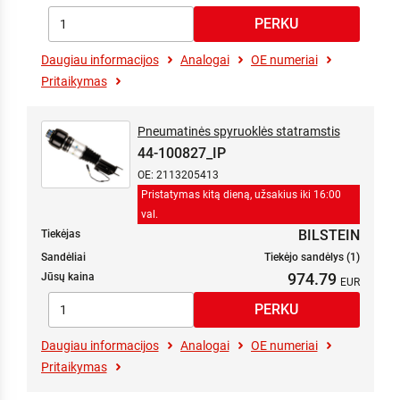
Daugiau informacijos
Analogai
OE numeriai
Pritaikymas
Pneumatinės spyruoklės statramstis
44-100827_IP
OE: 2113205413
Pristatymas kitą dieną, užsakius iki 16:00
val.
BILSTEIN
Tiekėjas
Sandėliai
Tiekėjo sandėlys (1)
974.79
Jūsų kaina
Daugiau informacijos
Analogai
OE numeriai
Pritaikymas