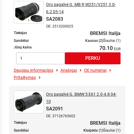
Oro pagalvė G. MB R W251/V251 3.0-
6.2 05-14
SA2083
OE: 2513200025
BREMSI Italija
Tiekėjas
Sandėliai
Kaunas (2)
Šiauliai (1)
70.10
Jūsų kaina
Daugiau informacijos
Analogai
OE numeriai
Pritaikymas
Oro pagalvė G. BMW 5 E61 2.0-4.8 04-
10
SA2091
OE: 37126765602
BREMSI Italija
Tiekėjas
Sandėliai
Klaipėda (1)
Šiauliai (1)