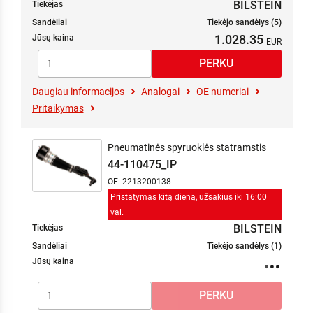
BILSTEIN
Tiekėjas
Sandėliai
Tiekėjo sandėlys (5)
1.028.35
Jūsų kaina
Daugiau informacijos
Analogai
OE numeriai
Pritaikymas
Pneumatinės spyruoklės statramstis
44-110475_IP
OE: 2213200138
Pristatymas kitą dieną, užsakius iki 16:00
val.
BILSTEIN
Tiekėjas
Sandėliai
Tiekėjo sandėlys (1)
Jūsų kaina