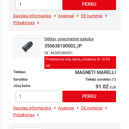
Daugiau informacijos
Analogai
OE numeriai
Pritaikymas
Dėklas, pneumatinė pakaba
350638100002_IP
OE: A6383280501
Pristatymas kitą dieną, užsakius iki 16:00
val.
MAGNETI MARELLI
Tiekėjas
Sandėliai
Tiekėjo sandėlys (1)
91.02
Jūsų kaina
Daugiau informacijos
Analogai
OE numeriai
Pritaikymas