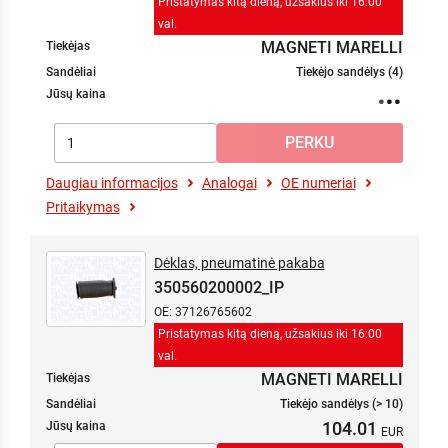
Pristatymas kitą dieną, užsakius iki 16:00
val.
MAGNETI MARELLI
Tiekėjas
Sandėliai
Tiekėjo sandėlys (4)
Jūsų kaina
Daugiau informacijos
Analogai
OE numeriai
Pritaikymas
Dėklas, pneumatinė pakaba
350560200002_IP
OE: 37126765602
Pristatymas kitą dieną, užsakius iki 16:00
val.
MAGNETI MARELLI
Tiekėjas
Sandėliai
Tiekėjo sandėlys (> 10)
104.01
Jūsų kaina