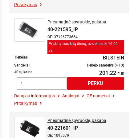
Pritaikymas
Pneumatinė spyruoklė, pakaba
40-221595_IP
OE: 37126773664
Pristatymas kitą dieną, užsakius iki 16:00
val.
BILSTEIN
Tiekėjas
Sandėliai
Tiekėjo sandėlys (> 10)
201.22
Jūsų kaina
Daugiau informacijos
Analogai
OE numeriai
Pritaikymas
Pneumatinė spyruoklė, pakaba
40-221601_IP
OE: 1095579