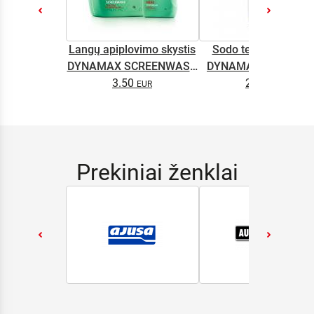
Langų apiplovimo skystis
Sodo technikos alyv
DYNAMAX SCREENWASH
DYNAMAX M2T SUP
NANO 4l
3.50
2.65
0.5L
Prekiniai ženklai