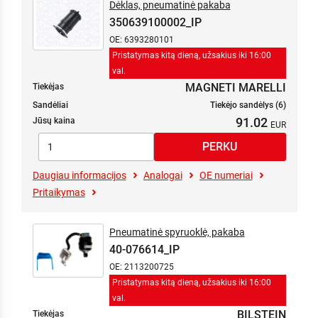
Dėklas, pneumatinė pakaba
350639100002_IP
OE: 6393280101
Pristatymas kitą dieną, užsakius iki 16:00
val.
MAGNETI MARELLI
Tiekėjas
Sandėliai
Tiekėjo sandėlys (6)
91.02
Jūsų kaina
Daugiau informacijos
Analogai
OE numeriai
Pritaikymas
Pneumatinė spyruoklė, pakaba
40-076614_IP
OE: 2113200725
Pristatymas kitą dieną, užsakius iki 16:00
val.
BILSTEIN
Tiekėjas