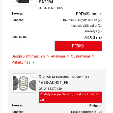
SA2094
OE: 37106781827
BREMSI Italija
Tiekėjas
Sandėliai
Kaunas (> 10)
Vilnius Len (2)
Klaipėda (2)
Šiauliai (2)
Panevėžys (2)
73.90
Jūsų kaina
Daugiau informacijos
Analogai
OE numeriai
Pritaikymas
Oro kompresoriaus montavimas
1698-AC-KIT_FB
OE: 2113270430
Pristatymas per 3-4 d.d., užsakius iki 14:00
val.
Febest
Tiekėjas
Sandėliai
Tiekėjo sandėlys (> 10)