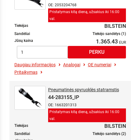
OE: 2053204768
Pristatymas kitą dieną, užsakius iki 16:00
val.
BILSTEIN
Tiekėjas
Sandėliai
Tiekėjo sandėlys (1)
1.365.43
Jūsų kaina
Daugiau informacijos
Analogai
OE numeriai
Pritaikymas
Pneumatinės spyruoklės statramstis
44-283155_IP
OE: 1663201313
Pristatymas kitą dieną, užsakius iki 16:00
val.
BILSTEIN
Tiekėjas
Sandėliai
Tiekėjo sandėlys (2)