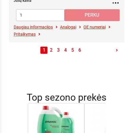
Jūsų kaina
Daugiau informacijos
Analogai
OE numeriai
Pritaikymas
1
2
3
4
5
6
Top sezono prekės