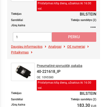
Pristatymas kitą dieną, užsakius iki 16:00
val.
BILSTEIN
Tiekėjas
Sandėliai
Tiekėjo sandėlys (2)
Jūsų kaina
Daugiau informacijos
Analogai
OE numeriai
Pritaikymas
Pneumatinė spyruoklė, pakaba
40-221618_IP
OE: 1095580
Pristatymas kitą dieną, užsakius iki 16:00
val.
BILSTEIN
Tiekėjas
Sandėliai
Tiekėjo sandėlys (2)
183.30
Jūsų kaina