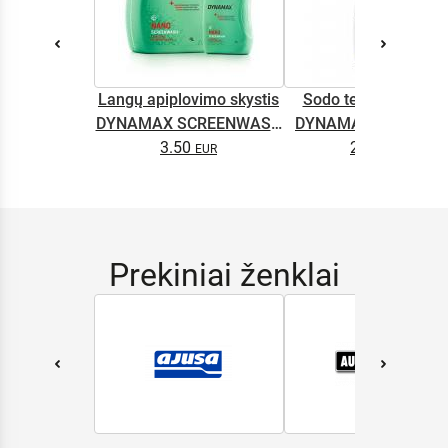
Langų apiplovimo skystis
Sodo technikos alyv
DYNAMAX SCREENWASH
DYNAMAX M2T SUP
NANO 4l
3.50
2.65
0.5L
Prekiniai ženklai