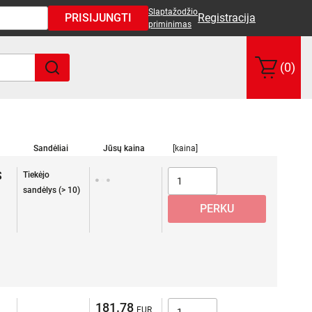
Slaptažodžio
PRISIJUNGTI
Registracija
priminimas
(0)
Sandėliai
Jūsų kaina
[kaina]
S
Tiekėjo
sandėlys (> 10)
181.78