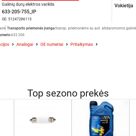
Galinių durų elektros variklis
Vokietija
633-205-755_IP
OE: 51247286115
airė
Transporto priemonės įranga:
transp. priemonėms su aut. atidaromomis galin
umeris:
633 206
cijos
Analogai
OE numeriai
Pritaikymas
Top sezono prekės