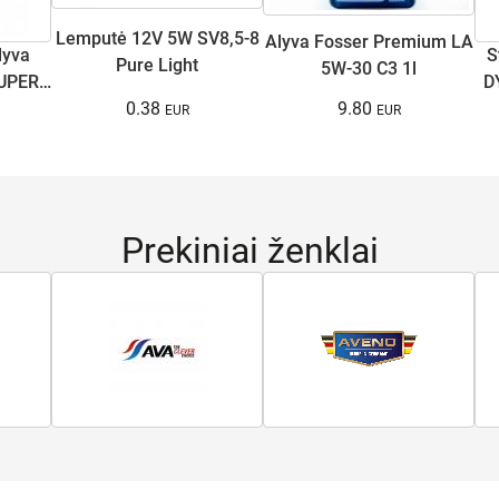
Lemputė 12V 5W SV8,5-8
Alyva Fosser Premium LA
lyva
S
Pure Light
5W-30 C3 1l
UPER
D
0.38
9.80
Prekiniai ženklai