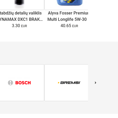
Stabdžių di
tabdžių detalių valiklis
Alyva Fosser Premium
C4/A6 C
YNAMAX DXC1 BRAKE
Multi Longlife 5W-30 5l
Superb I
13.
CLEANER 500ml
3.30
40.65
B5/B5.5 1
ga