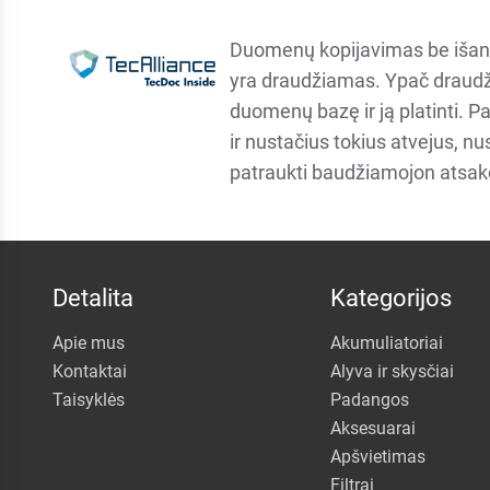
Duomenų kopijavimas be išan
yra draudžiamas. Ypač draudž
duomenų bazę ir ją platinti. P
ir nustačius tokius atvejus, n
patraukti baudžiamojon atsa
Detalita
Kategorijos
Apie mus
Akumuliatoriai
Kontaktai
Alyva ir skysčiai
Taisyklės
Padangos
Aksesuarai
Apšvietimas
Filtrai