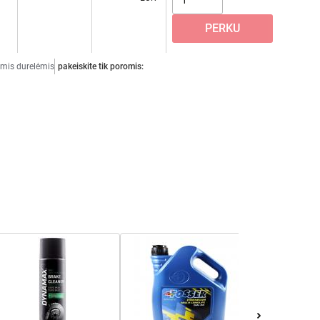
ėmis durelėmis
pakeiskite tik poromis: