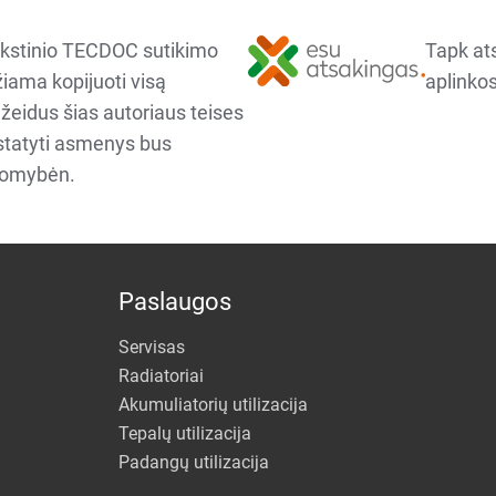
kstinio TECDOC sutikimo
Tapk at
iama kopijuoti visą
aplinkos
ažeidus šias autoriaus teises
ustatyti asmenys bus
komybėn.
Paslaugos
Servisas
Radiatoriai
Akumuliatorių utilizacija
Tepalų utilizacija
Padangų utilizacija