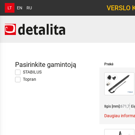
VERSLO 
LT
EN
RU
Pasirinkite gamintoją
Prekė
STABILUS
Topran
Ilgis [mm]:
671,7
Ei
Daugiau informa