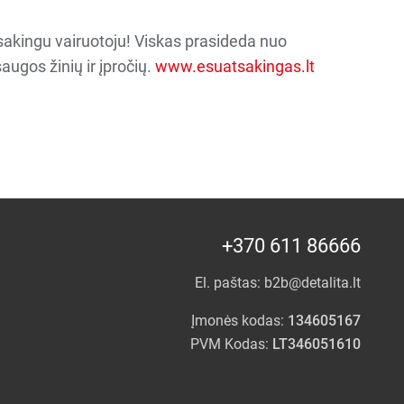
sakingu vairuotoju! Viskas prasideda nuo
augos žinių ir įpročių.
www.esuatsakingas.lt
+370 611 86666
El. paštas:
b2b@detalita.lt
Įmonės kodas:
134605167
PVM Kodas:
LT346051610