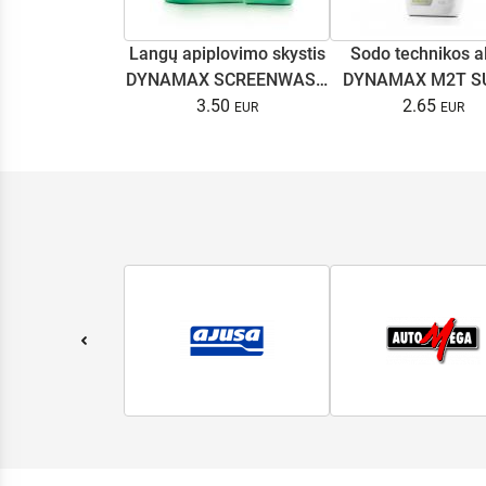
Langų apiplovimo skystis
Sodo technikos a
DYNAMAX SCREENWASH
DYNAMAX M2T S
NANO 4l
3.50
2.65
0.5L