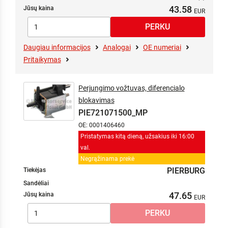
43.58
Jūsų kaina
Daugiau informacijos
Analogai
OE numeriai
Pritaikymas
Perjungimo vožtuvas, diferencialo
blokavimas
PIE721071500_MP
OE: 0001406460
Pristatymas kitą dieną, užsakius iki 16:00
val.
Negrąžinama prekė
PIERBURG
Tiekėjas
Sandėliai
47.65
Jūsų kaina