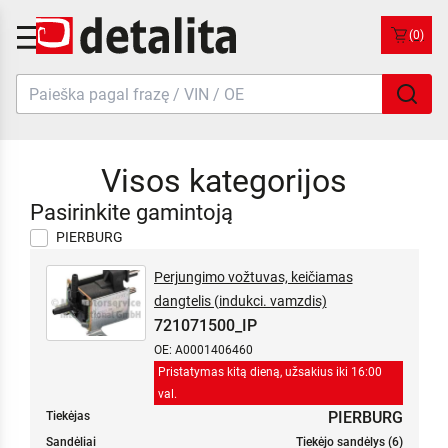
(0)
Visos kategorijos
Pasirinkite gamintoją
PIERBURG
Perjungimo vožtuvas, keičiamas
dangtelis (indukci. vamzdis)
721071500_IP
OE: A0001406460
Pristatymas kitą dieną, užsakius iki 16:00
val.
PIERBURG
Tiekėjas
Sandėliai
Tiekėjo sandėlys (6)