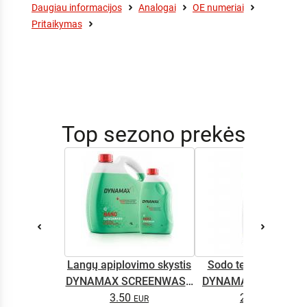
Daugiau informacijos
Analogai
OE numeriai
Pritaikymas
Top sezono prekės
Langų apiplovimo skystis
Sodo technikos alyv
DYNAMAX SCREENWASH
DYNAMAX M2T SUP
NANO 4l
3.50
2.65
0.5L