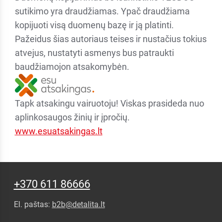
sutikimo yra draudžiamas. Ypač draudžiama
kopijuoti visą duomenų bazę ir ją platinti.
Pažeidus šias autoriaus teises ir nustačius tokius
atvejus, nustatyti asmenys bus patraukti
baudžiamojon atsakomybėn.
Tapk atsakingu vairuotoju! Viskas prasideda nuo
aplinkosaugos žinių ir įpročių.
www.esuatsakingas.lt
+370 611 86666
El. paštas:
b2b@detalita.lt