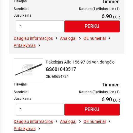
Timmen
Tiekėjas
Sandėliai
Kaunas (1)
Vilnius Len (1)
6.90
Jūsų kaina
Daugiau informacijos
Analogai
OE numeriai
Pritaikymas
Pakėlėjas Alfa 156 97-06 var. dangčio
GS601043517
OE: 60654724
Timmen
Tiekėjas
Sandėliai
Kaunas (3)
Vilnius Len (1)
6.90
Jūsų kaina
Daugiau informacijos
Analogai
OE numeriai
Pritaikymas