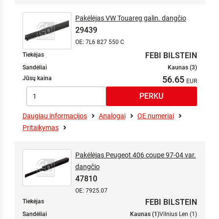
Pakėlėjas VW Touareg galin. dangčio
29439
OE: 7L6 827 550 C
FEBI BILSTEIN
Tiekėjas
Sandėliai
Kaunas (3)
56.65
Jūsų kaina
Daugiau informacijos
Analogai
OE numeriai
Pritaikymas
Pakėlėjas Peugeot 406 coupe 97-04 var.
dangčio
47810
OE: 7925.07
FEBI BILSTEIN
Tiekėjas
Sandėliai
Kaunas (1)
Vilnius Len (1)