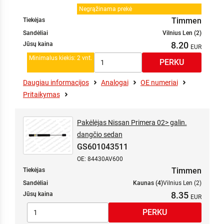
Negrąžinama prekė
Timmen
Tiekėjas
Sandėliai
Vilnius Len (2)
8.20
Jūsų kaina
Minimalus kiekis: 2 vnt.
Daugiau informacijos
Analogai
OE numeriai
Pritaikymas
Pakėlėjas Nissan Primera 02> galin.
dangčio sedan
GS601043511
OE: 84430AV600
Timmen
Tiekėjas
Sandėliai
Kaunas (4)
Vilnius Len (2)
8.35
Jūsų kaina