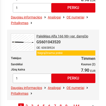
Daugiau informacijos
Analogai
OE numeriai
Pritaikymas
Pakėlėjas Alfa 166 98> var. dangčio
GS601043520
OE: 60658924
Negrąžinama prekė
Timmen
Tiekėjas
Sandėliai
Kaunas (2)
7.90
Jūsų kaina
Daugiau informacijos
Analogai
OE numeriai
Pritaikymas