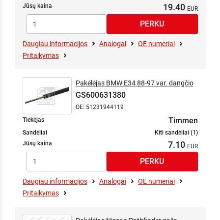
19.40
Jūsų kaina
Daugiau informacijos
Analogai
OE numeriai
Pritaikymas
Pakėlėjas BMW E34 88-97 var. dangčio
GS600631380
OE: 51231944119
Timmen
Tiekėjas
Sandėliai
Kiti sandėliai (1)
7.10
Jūsų kaina
Daugiau informacijos
Analogai
OE numeriai
Pritaikymas