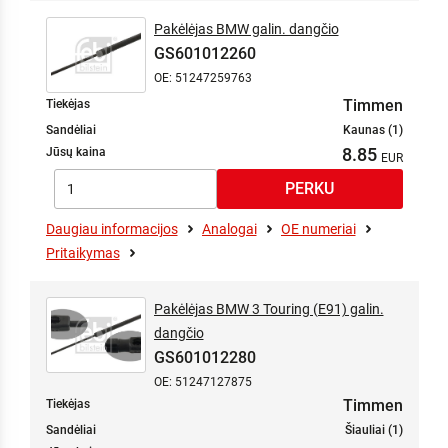
Pakėlėjas BMW galin. dangčio
GS601012260
OE: 51247259763
Timmen
Tiekėjas
Sandėliai
Kaunas (1)
8.85
Jūsų kaina
Daugiau informacijos
Analogai
OE numeriai
Pritaikymas
Pakėlėjas BMW 3 Touring (E91) galin.
dangčio
GS601012280
OE: 51247127875
Timmen
Tiekėjas
Sandėliai
Šiauliai (1)