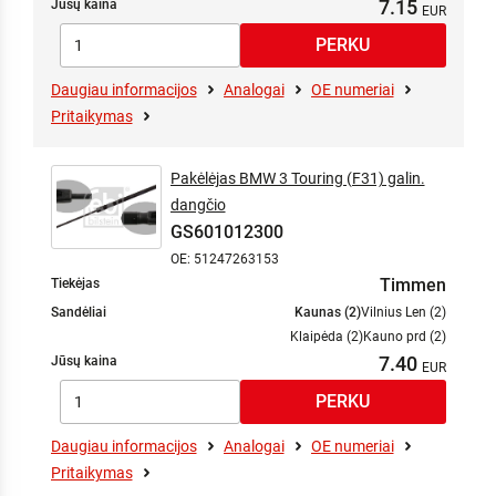
7.15
Jūsų kaina
Daugiau informacijos
Analogai
OE numeriai
Pritaikymas
Pakėlėjas BMW 3 Touring (F31) galin.
dangčio
GS601012300
OE: 51247263153
Timmen
Tiekėjas
Sandėliai
Kaunas (2)
Vilnius Len (2)
Klaipėda (2)
Kauno prd (2)
7.40
Jūsų kaina
Daugiau informacijos
Analogai
OE numeriai
Pritaikymas