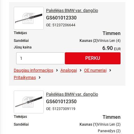
Pakėlėjas BMW var. dangčio
GS601012330
OE: 51237206644
Timmen
Tiekėjas
Sandėliai
Kaunas (2)
Vilnius Len (4)
6.90
Jūsų kaina
Daugiau informacijos
Analogai
OE numeriai
Pritaikymas
Pakėlėjas BMW var. dangčio
GS601012350
OE: 51237309119
Timmen
Tiekėjas
Sandėliai
Kaunas (1)
Vilnius Len (2)
Panevėžys (2)