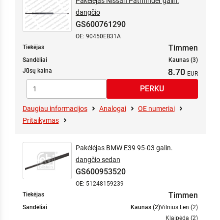
Pakėlėjas Nissan Pathfinder galin.
dangčio
GS600761290
OE: 90450EB31A
Timmen
Tiekėjas
Sandėliai
Kaunas (3)
8.70
Jūsų kaina
Daugiau informacijos
Analogai
OE numeriai
Pritaikymas
Pakėlėjas BMW E39 95-03 galin.
dangčio sedan
GS600953520
OE: 51248159239
Timmen
Tiekėjas
Sandėliai
Kaunas (2)
Vilnius Len (2)
Klaipėda (2)