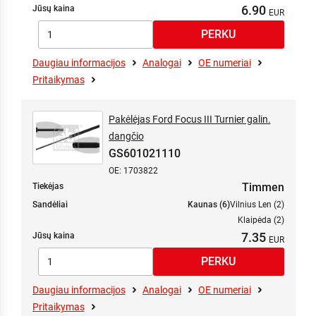
6.90
Jūsų kaina
Daugiau informacijos
Analogai
OE numeriai
Pritaikymas
Pakėlėjas Ford Focus III Turnier galin.
dangčio
GS601021110
OE: 1703822
Timmen
Tiekėjas
Sandėliai
Kaunas (6)
Vilnius Len (2)
Klaipėda (2)
7.35
Jūsų kaina
Daugiau informacijos
Analogai
OE numeriai
Pritaikymas