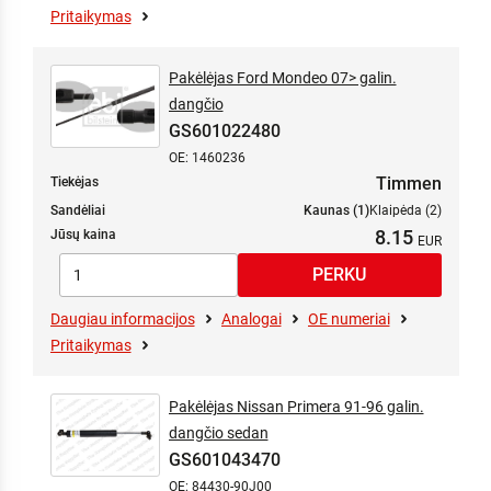
Pritaikymas
Pakėlėjas Ford Mondeo 07> galin.
dangčio
GS601022480
OE: 1460236
Timmen
Tiekėjas
Sandėliai
Kaunas (1)
Klaipėda (2)
8.15
Jūsų kaina
Daugiau informacijos
Analogai
OE numeriai
Pritaikymas
Pakėlėjas Nissan Primera 91-96 galin.
dangčio sedan
GS601043470
OE: 84430-90J00