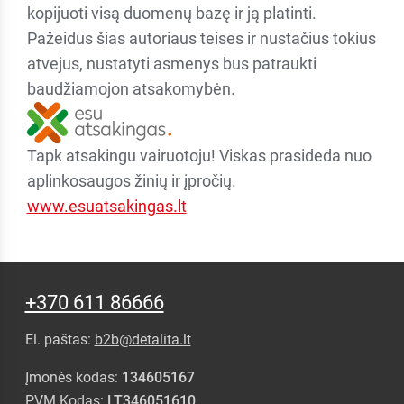
kopijuoti visą duomenų bazę ir ją platinti.
Pažeidus šias autoriaus teises ir nustačius tokius
atvejus, nustatyti asmenys bus patraukti
baudžiamojon atsakomybėn.
Tapk atsakingu vairuotoju! Viskas prasideda nuo
aplinkosaugos žinių ir įpročių.
www.esuatsakingas.lt
+370 611 86666
El. paštas:
b2b@detalita.lt
Įmonės kodas:
134605167
PVM Kodas:
LT346051610