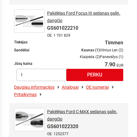
Pakėlėjas Ford Focus III sedanas galin.
dangčio
GS601022210
OE: 1 701 829
Timmen
Tiekėjas
Sandėliai
Kaunas (1)
Vilnius Len (2)
Klaipėda (2)
Panevėžys (1)
7.90
Jūsų kaina
Daugiau informacijos
Analogai
OE numeriai
Pritaikymas
Pakėlėjas Ford C-MAX sedanas galin.
dangčio
GS601022320
OE: 1252377