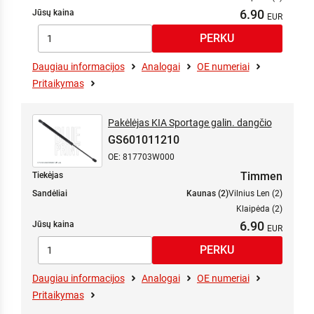
6.90
Jūsų kaina
Daugiau informacijos
Analogai
OE numeriai
Pritaikymas
Pakėlėjas KIA Sportage galin. dangčio
GS601011210
OE: 817703W000
Timmen
Tiekėjas
Sandėliai
Kaunas (2)
Vilnius Len (2)
Klaipėda (2)
6.90
Jūsų kaina
Daugiau informacijos
Analogai
OE numeriai
Pritaikymas