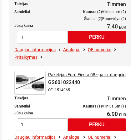
Timmen
Tiekėjas
Sandėliai
Kaunas (2)
Vilnius Len (2)
Šiauliai (2)
Panevėžys (2)
7.40
Jūsų kaina
Daugiau informacijos
Analogai
OE numeriai
Pritaikymas
Pakėlėjas Ford Fiesta 08> galin. dangčio
GS601022440
OE: 1514965
Timmen
Tiekėjas
Sandėliai
Kaunas (1)
Vilnius Len (1)
6.90
Jūsų kaina
Daugiau informacijos
Analogai
OE numeriai