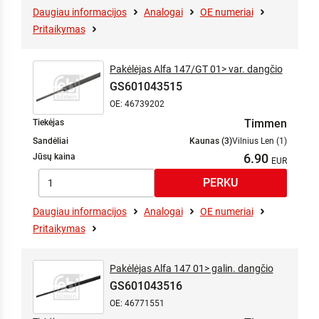
Daugiau informacijos
Analogai
OE numeriai
Pritaikymas
Pakėlėjas Alfa 147/GT 01> var. dangčio
GS601043515
OE: 46739202
Timmen
Tiekėjas
Sandėliai
Kaunas (3)
Vilnius Len (1)
6.90
Jūsų kaina
Daugiau informacijos
Analogai
OE numeriai
Pritaikymas
Pakėlėjas Alfa 147 01> galin. dangčio
GS601043516
OE: 46771551