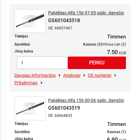
Pakėlėjas Alfa 156 97-05 galin. dangčio
GS601043518
OE: 60651067
Timmen
Tiekėjas
Sandėliai
Kaunas (3)
Vilnius Len (2)
7.50
Jūsų kaina
Daugiau informacijos
Analogai
OE numeriai
Pritaikymas
Pakėlėjas Alfa 156 00-06 galin. dangčio
GS601043519
OE: 60664833
Timmen
Tiekėjas
Sandėliai
Kaunas (1)
6.90
Jūsų kaina