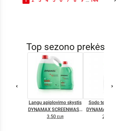
1
2
3
4
5
6
7
8
9
...
144
Top sezono prekės
Langų apiplovimo skystis
Sodo technikos alyv
DYNAMAX SCREENWASH
DYNAMAX M2T SUP
NANO 4l
3.50
2.65
0.5L