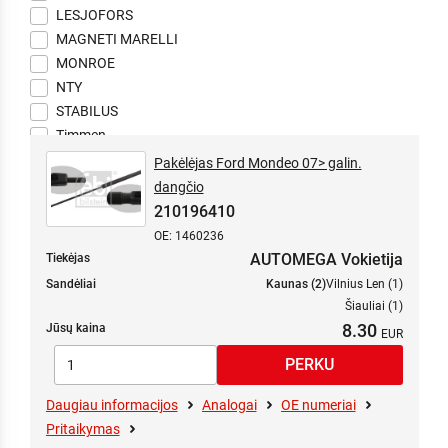
LESJOFORS
MAGNETI MARELLI
MONROE
NTY
STABILUS
Timmen
Timmen Premium
Pakėlėjas Ford Mondeo 07> galin.
Topran
dangčio
TRUCKTEC AUTOMOTIVE
210196410
VAICO
OE: 1460236
AUTOMEGA Vokietija
Tiekėjas
Sandėliai
Kaunas (2)
Vilnius Len (1)
Šiauliai (1)
8.30
Jūsų kaina
Daugiau informacijos
Analogai
OE numeriai
Pritaikymas