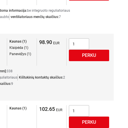
doma informacija:
be integruoto reguliatoriaus
gaubto
ventiliatoriaus menčių skaičius:
7
98.90
Kaunas (1)
Klaipėda (1)
Panevėžys (1)
mm]:
338
guliatoriaus
Kištukinių kontaktų skaičius:
2
kaičius:
9
102.65
Kaunas (1)