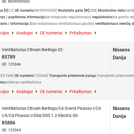
OE: 8K0959455G
a [V]:
12
OE numeriui:
8K0959455G
Nustatyta galia [W]:
288
Montavimo vieta:
kairė
ys / papildoma informacija:
be integruoto reguliatoriaus
reguliatorius:
be greičio re
snis / informacija 2:
be radiatoriaus ventiliatoriaus gaubto
ventiliatoriaus menčių s
cijos
Analogai
OE numeriai
Pritaikymas
Nissens
Ventiliatorius Citroen Berlingo 02-
85789
Danija
OE: 1253A6
EED FAN
OE numeriui:
1253A6
Transporto priemonės įranga:
Transporto priemonėm
mas:
atskiras ventiliatorius
cijos
Analogai
OE numeriai
Pritaikymas
Nissens
Ventiliatorius Citroen Berlingo/C4 Grand Picasso I/C4
I/II/C4 Picasso I/DS4/DS5 1.2-Electric 00-
Danija
85886
OE: 1253K4