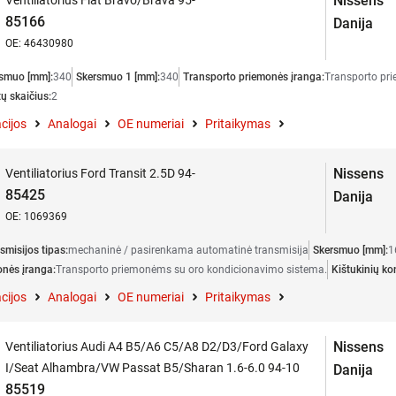
Nissens
Ventiliatorius Fiat Bravo/Brava 95-
85166
Danija
OE: 46430980
smuo [mm]:
340
Skersmuo 1 [mm]:
340
Transporto priemonės įranga:
Transporto pr
ų skaičius:
2
cijos
Analogai
OE numeriai
Pritaikymas
Nissens
Ventiliatorius Ford Transit 2.5D 94-
85425
Danija
OE: 1069369
smisijos tipas:
mechaninė / pasirenkama automatinė transmisija
Skersmuo [mm]:
1
onės įranga:
Transporto priemonėms su oro kondicionavimo sistema.
Kištukinių ko
cijos
Analogai
OE numeriai
Pritaikymas
Nissens
Ventiliatorius Audi A4 B5/A6 C5/A8 D2/D3/Ford Galaxy
I/Seat Alhambra/VW Passat B5/Sharan 1.6-6.0 94-10
Danija
85519