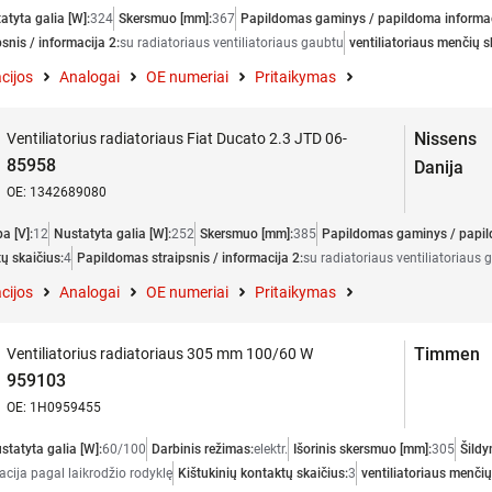
atyta galia [W]:
324
Skersmuo [mm]:
367
Papildomas gaminys / papildoma informac
snis / informacija 2:
su radiatoriaus ventiliatoriaus gaubtu
ventiliatoriaus menčių s
cijos
Analogai
OE numeriai
Pritaikymas
Nissens
Ventiliatorius radiatoriaus Fiat Ducato 2.3 JTD 06-
85958
Danija
OE: 1342689080
a [V]:
12
Nustatyta galia [W]:
252
Skersmuo [mm]:
385
Papildomas gaminys / papil
ų skaičius:
4
Papildomas straipsnis / informacija 2:
su radiatoriaus ventiliatoriaus 
cijos
Analogai
OE numeriai
Pritaikymas
Timmen
Ventiliatorius radiatoriaus 305 mm 100/60 W
959103
OE: 1H0959455
statyta galia [W]:
60/100
Darbinis režimas:
elektr.
Išorinis skersmuo [mm]:
305
Šildy
acija pagal laikrodžio rodyklę
Kištukinių kontaktų skaičius:
3
ventiliatoriaus menčių