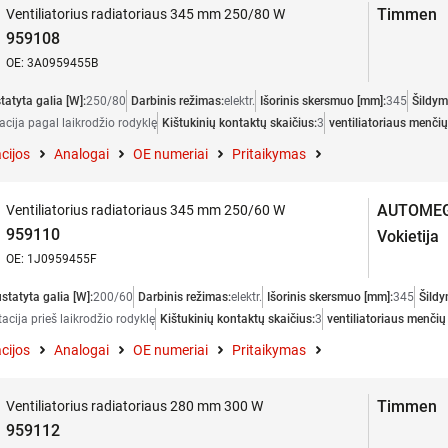
Timmen
Ventiliatorius radiatoriaus 345 mm 250/80 W
959108
OE: 3A0959455B
tatyta galia [W]:
250/80
Darbinis režimas:
elektr.
Išorinis skersmuo [mm]:
345
Šildym
acija pagal laikrodžio rodyklę
Kištukinių kontaktų skaičius:
3
ventiliatoriaus menčių
cijos
Analogai
OE numeriai
Pritaikymas
AUTOME
Ventiliatorius radiatoriaus 345 mm 250/60 W
959110
Vokietija
OE: 1J0959455F
statyta galia [W]:
200/60
Darbinis režimas:
elektr.
Išorinis skersmuo [mm]:
345
Šildy
acija prieš laikrodžio rodyklę
Kištukinių kontaktų skaičius:
3
ventiliatoriaus menčių
cijos
Analogai
OE numeriai
Pritaikymas
Timmen
Ventiliatorius radiatoriaus 280 mm 300 W
959112