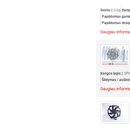
Svoris:
2.3 kg
Įtamp
Papildomas gamin
Papildomas straip
Daugiau informa
Įrangos lygis:
2 SP
Šildymas / aušini
Daugiau informa