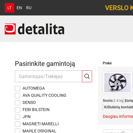
VERSLO 
LT
EN
RU
Pasirinkite gamintoją
Prekė
AUTOMEGA
AVA QUALITY COOLING
Svoris:
2.4 kg
Įtamp
DENSO
Kištukinių kontakt
FEBI BILSTEIN
Daugiau informa
JPN
MAGNETI MARELLI
MAHLE ORIGINAL