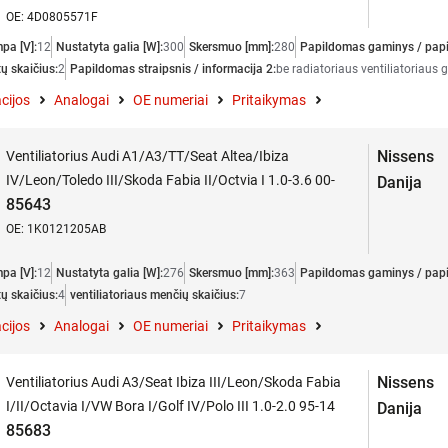
OE: 4D0805571F
mpa [V]:
12
Nustatyta galia [W]:
300
Skersmuo [mm]:
280
Papildomas gaminys / papi
ų skaičius:
2
Papildomas straipsnis / informacija 2:
be radiatoriaus ventiliatoriaus 
cijos
Analogai
OE numeriai
Pritaikymas
Nissens
Ventiliatorius Audi A1/A3/TT/Seat Altea/Ibiza
IV/Leon/Toledo III/Skoda Fabia II/Octvia I 1.0-3.6 00-
Danija
85643
OE: 1K0121205AB
mpa [V]:
12
Nustatyta galia [W]:
276
Skersmuo [mm]:
363
Papildomas gaminys / papi
ų skaičius:
4
ventiliatoriaus menčių skaičius:
7
cijos
Analogai
OE numeriai
Pritaikymas
Nissens
Ventiliatorius Audi A3/Seat Ibiza III/Leon/Skoda Fabia
I/II/Octavia I/VW Bora I/Golf IV/Polo III 1.0-2.0 95-14
Danija
85683