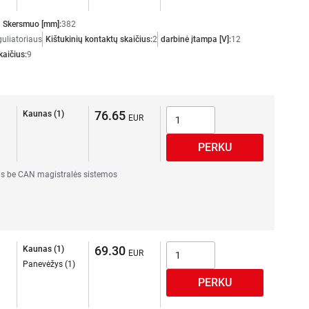
Skersmuo [mm]:
382
guliatoriaus
Kištukinių kontaktų skaičius:
2
darbinė įtampa [V]:
12
kaičius:
9
76.65
Kaunas (1)
s be CAN magistralės sistemos
69.30
Kaunas (1)
Panevėžys (1)