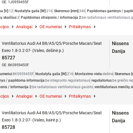
OE: 1J0959455F
a [V]:
12
Nustatyta galia [W]:
216
Skersmuo [mm]:
346
Papildomas gaminys / papil
ų skaičius:
3
Papildomas straipsnis / informacija 2:
be radiatoriaus ventiliatoriaus 
cijos
Analogai
OE numeriai
Pritaikymas
Nissens
Ventiliatorius Audi A4 B8/A5/Q5/Porsche Macan/Seat
Exeo 1.8-3.2 07- (Valeo, dešinė p.)
Danija
85727
OE: 8K0959455F
umeriui:
8K0959455F
Nustatyta galia [W]:
216
Montavimo vieta:
dešinė
Skersmuo [
ys / papildoma informacija:
be integruoto reguliatoriaus
reguliatorius:
be greičio re
snis / informacija 2:
be radiatoriaus ventiliatoriaus gaubto
ventiliatoriaus menčių s
cijos
Analogai
OE numeriai
Pritaikymas
Nissens
Ventiliatorius Audi A4 B8/A5/Q5/Porsche Macan/Seat
Exeo 1.8-3.2 07- (Valeo, kairė p.)
Danija
85728