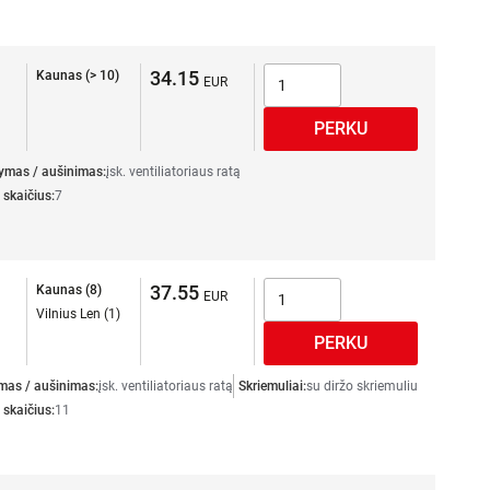
34.15
Kaunas (> 10)
dymas / aušinimas:
įsk. ventiliatoriaus ratą
 skaičius:
7
37.55
Kaunas (8)
Vilnius Len (1)
mas / aušinimas:
įsk. ventiliatoriaus ratą
Skriemuliai:
su diržo skriemuliu
 skaičius:
11