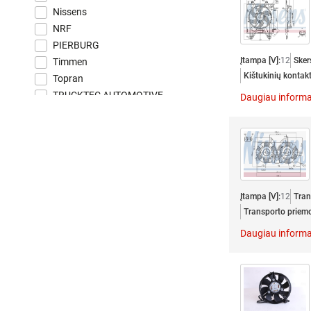
Nissens
NRF
PIERBURG
Įtampa [V]:
12
Sker
Timmen
Kištukinių kontakt
Topran
TRUCKTEC AUTOMOTIVE
Daugiau informa
TYC
VALEO
VAN WEZEL
VDO
VEMO
Įtampa [V]:
12
Tran
Transporto priem
Daugiau informa