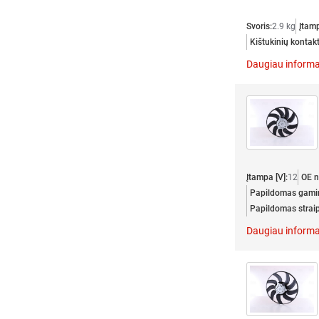
Svoris:
2.9 kg
Įtamp
Kištukinių kontakt
Daugiau informa
Įtampa [V]:
12
OE n
Papildomas gamin
Papildomas straip
Daugiau informa