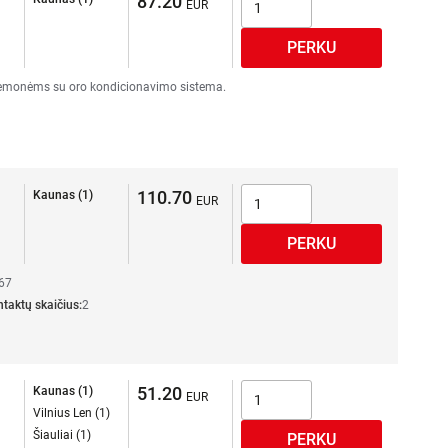
87.20
iemonėms su oro kondicionavimo sistema.
110.70
Kaunas (1)
67
ntaktų skaičius:
2
51.20
Kaunas (1)
Vilnius Len (1)
Šiauliai (1)