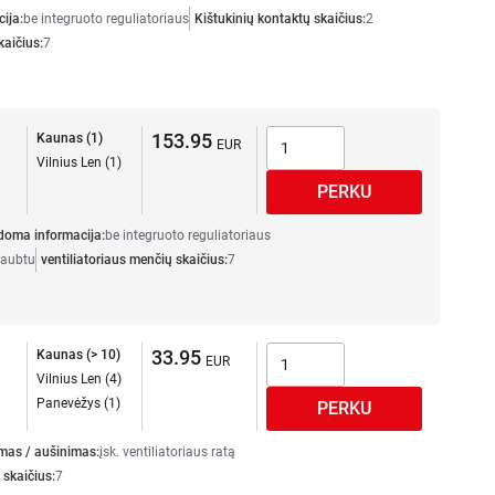
ija:
be integruoto reguliatoriaus
Kištukinių kontaktų skaičius:
2
kaičius:
7
153.95
Kaunas (1)
Vilnius Len (1)
doma informacija:
be integruoto reguliatoriaus
gaubtu
ventiliatoriaus menčių skaičius:
7
33.95
Kaunas (> 10)
Vilnius Len (4)
Panevėžys (1)
mas / aušinimas:
įsk. ventiliatoriaus ratą
 skaičius:
7