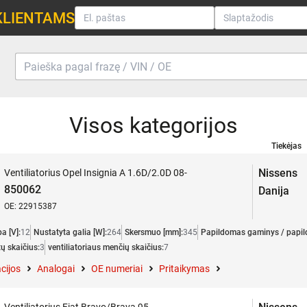
KLIENTAMS
Visos kategorijos
Tiekėjas
Nissens
Ventiliatorius Opel Insignia A 1.6D/2.0D 08-
850062
Danija
OE: 22915387
a [V]:
12
Nustatyta galia [W]:
264
Skersmuo [mm]:
345
Papildomas gaminys / papil
ų skaičius:
3
ventiliatoriaus menčių skaičius:
7
cijos
Analogai
OE numeriai
Pritaikymas