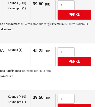
39.60
Kaunas (> 10)
Kauno prd (1)
as / aušinimas:
įsk. ventiliatoriaus ratą
Skriemuliai:
su diržo skriemuliu
 skaičius:
7
GA
45.25
Kaunas (1)
mas / aušinimas:
įsk. ventiliatoriaus ratą
 skaičius:
7
39.60
Kaunas (> 10)
Kauno prd (1)