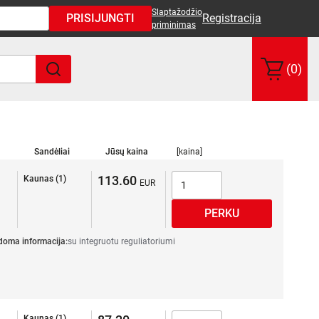
Slaptažodžio
PRISIJUNGTI
Registracija
priminimas
(0)
Sandėliai
Jūsų kaina
[kaina]
113.60
Kaunas (1)
doma informacija:
su integruotu reguliatoriumi
Kaunas (1)