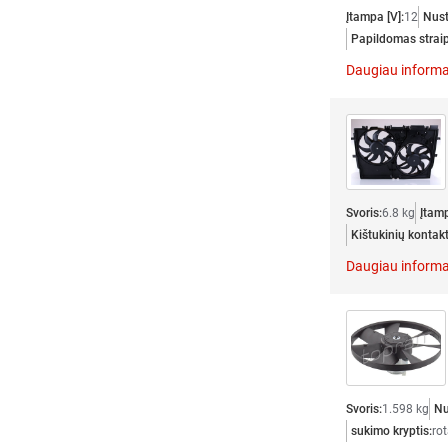
Įtampa [V]:
12
Nust
Papildomas straip
Daugiau informa
Svoris:
6.8 kg
Įtamp
Kištukinių kontakt
Daugiau informa
Svoris:
1.598 kg
Nu
sukimo kryptis:
rot