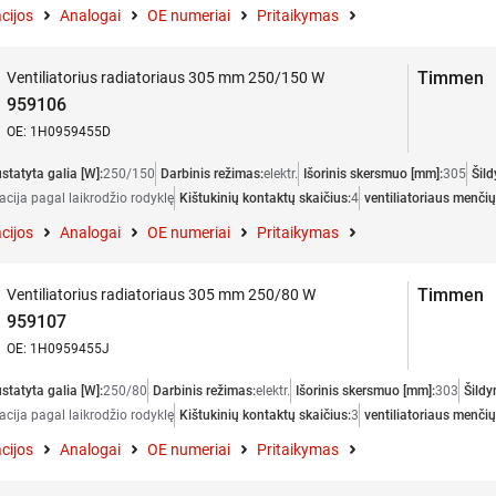
cijos
Analogai
OE numeriai
Pritaikymas
Timmen
Ventiliatorius radiatoriaus 305 mm 250/150 W
959106
OE: 1H0959455D
statyta galia [W]:
250/150
Darbinis režimas:
elektr.
Išorinis skersmuo [mm]:
305
Šil
acija pagal laikrodžio rodyklę
Kištukinių kontaktų skaičius:
4
ventiliatoriaus menčių
cijos
Analogai
OE numeriai
Pritaikymas
Timmen
Ventiliatorius radiatoriaus 305 mm 250/80 W
959107
OE: 1H0959455J
statyta galia [W]:
250/80
Darbinis režimas:
elektr.
Išorinis skersmuo [mm]:
303
Šildy
acija pagal laikrodžio rodyklę
Kištukinių kontaktų skaičius:
3
ventiliatoriaus menčių
cijos
Analogai
OE numeriai
Pritaikymas