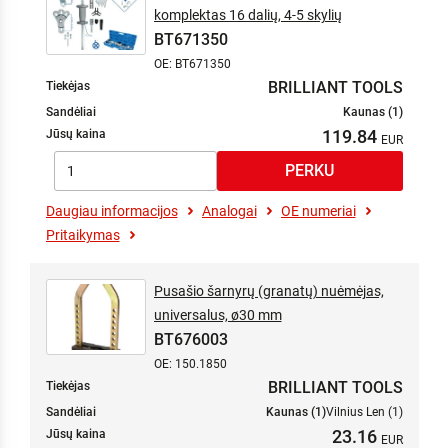
komplektas 16 dalių, 4-5 skylių
BT671350
OE: BT671350
BRILLIANT TOOLS
Tiekėjas
Sandėliai
Kaunas (1)
119.84
Jūsų kaina
Daugiau informacijos
Analogai
OE numeriai
Pritaikymas
Pusašio šarnyrų (granatų) nuėmėjas,
universalus, ø30 mm
BT676003
OE: 150.1850
BRILLIANT TOOLS
Tiekėjas
Sandėliai
Kaunas (1)
Vilnius Len (1)
23.16
Jūsų kaina