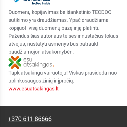
Duomenų kopijavimas be išankstinio TECDOC
sutikimo yra draudžiamas. Ypač draudžiama
kopijuoti visą duomenų bazę ir ją platinti.
Pažeidus šias autoriaus teises ir nustačius tokius
atvejus, nustatyti asmenys bus patraukti
baudžiamojon atsakomybėn.
Tapk atsakingu vairuotoju! Viskas prasideda nuo
aplinkosaugos žinių ir įpročių.
www.esuatsakingas.lt
+370 611 86666