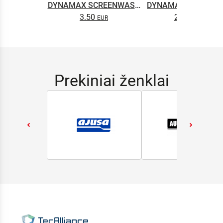
DYNAMAX SCREENWASH
DYNAMAX M2T SUP
NANO 4l
3.50
2.65
0.5L
Prekiniai ženklai