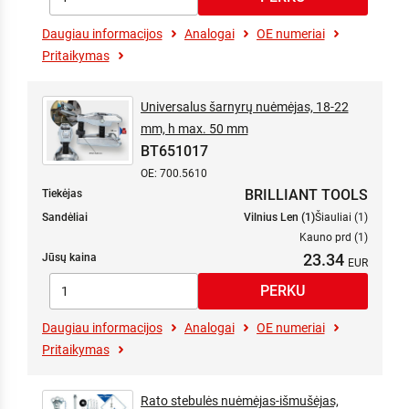
Daugiau informacijos
Analogai
OE numeriai
Pritaikymas
Universalus šarnyrų nuėmėjas, 18-22
mm, h max. 50 mm
BT651017
OE: 700.5610
BRILLIANT TOOLS
Tiekėjas
Sandėliai
Vilnius Len (1)
Šiauliai (1)
Kauno prd (1)
23.34
Jūsų kaina
Daugiau informacijos
Analogai
OE numeriai
Pritaikymas
Rato stebulės nuėmėjas-išmušėjas,