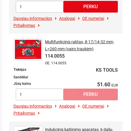
Daugiau informacijos
Analogai
OE numeriai
Pritaikymas
Multifunkcinis raktas, 8-17/14-32 mm,
L=260 mm (vairo traukėm)
114.0055
OE: 114.0055
KS TOOLS
Tiekėjas
Sandėliai
51.60
Jūsų kaina
Daugiau informacijos
Analogai
OE numeriai
Pritaikymas
Indukcinis kaitinimo aparatas, 6 dalių,