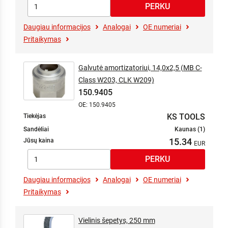
Daugiau informacijos
Analogai
OE numeriai
Pritaikymas
Galvutė amortizatoriui, 14,0x2,5 (MB C-
Class W203, CLK W209)
150.9405
OE: 150.9405
KS TOOLS
Tiekėjas
Sandėliai
Kaunas (1)
15.34
Jūsų kaina
Daugiau informacijos
Analogai
OE numeriai
Pritaikymas
Vielinis šepetys, 250 mm