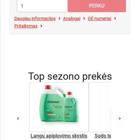
Daugiau informacijos
Analogai
OE numeriai
Pritaikymas
Top sezono prekės
Langų apiplovimo skystis
Sodo technikos alyv