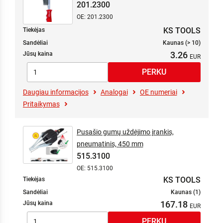
201.2300
OE: 201.2300
KS TOOLS
Tiekėjas
Sandėliai
Kaunas (> 10)
3.26
Jūsų kaina
Daugiau informacijos
Analogai
OE numeriai
Pritaikymas
Pusašio gumų uždėjimo įrankis,
pneumatinis, 450 mm
515.3100
OE: 515.3100
KS TOOLS
Tiekėjas
Sandėliai
Kaunas (1)
167.18
Jūsų kaina