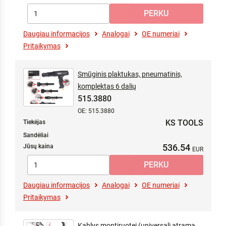
Daugiau informacijos
Analogai
OE numeriai
Pritaikymas
Smūginis plaktukas, pneumatinis,
komplektas 6 dalių
515.3880
OE: 515.3880
KS TOOLS
Tiekėjas
Sandėliai
536.54
Jūsų kaina
Daugiau informacijos
Analogai
OE numeriai
Pritaikymas
Kablys montiruotei (universali atrama