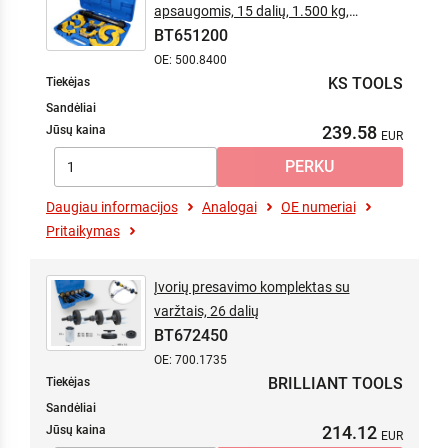
apsaugomis, 15 dalių, 1.500 kg,
BT651200
universalus McPherson
OE: 500.8400
KS TOOLS
Tiekėjas
Sandėliai
239.58
Jūsų kaina
Daugiau informacijos
Analogai
OE numeriai
Pritaikymas
Įvorių presavimo komplektas su
varžtais, 26 dalių
BT672450
OE: 700.1735
BRILLIANT TOOLS
Tiekėjas
Sandėliai
214.12
Jūsų kaina