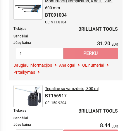
Montiruočių komplektas, 4 dalių, 205-
600 mm
BT091004
OE: 911.8104
BRILLIANT TOOLS
Tiekėjas
Sandėliai
31.20
Jūsų kaina
Daugiau informacijos
Analogai
OE numeriai
Pritaikymas
Tepalinė su vamzdeliu, 300 ml
BT156917
OE: 150.9204
BRILLIANT TOOLS
Tiekėjas
Sandėliai
8.44
Jūsų kaina