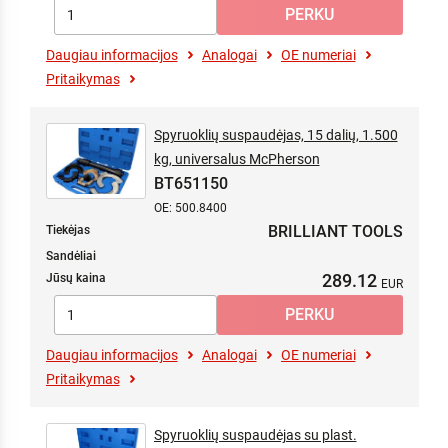
Daugiau informacijos
Analogai
OE numeriai
Pritaikymas
Spyruoklių suspaudėjas, 15 dalių, 1.500
kg, universalus McPherson
BT651150
OE: 500.8400
BRILLIANT TOOLS
Tiekėjas
Sandėliai
289.12
Jūsų kaina
Daugiau informacijos
Analogai
OE numeriai
Pritaikymas
Spyruoklių suspaudėjas su plast.