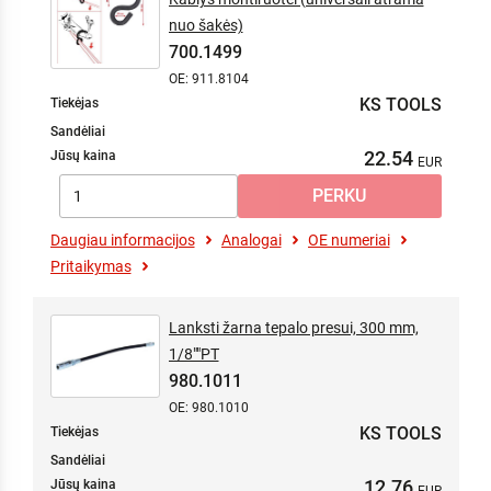
nuo šakės)
700.1499
OE: 911.8104
KS TOOLS
Tiekėjas
Sandėliai
22.54
Jūsų kaina
Daugiau informacijos
Analogai
OE numeriai
Pritaikymas
Lanksti žarna tepalo presui, 300 mm,
1/8""PT
980.1011
OE: 980.1010
KS TOOLS
Tiekėjas
Sandėliai
12.76
Jūsų kaina