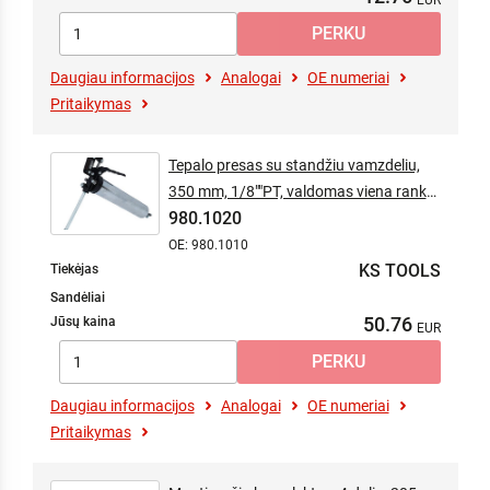
Daugiau informacijos
Analogai
OE numeriai
Pritaikymas
Tepalo presas su standžiu vamzdeliu,
350 mm, 1/8""PT, valdomas viena ranka
980.1020
(lanksti žarna - 980.1011)
OE: 980.1010
KS TOOLS
Tiekėjas
Sandėliai
50.76
Jūsų kaina
Daugiau informacijos
Analogai
OE numeriai
Pritaikymas