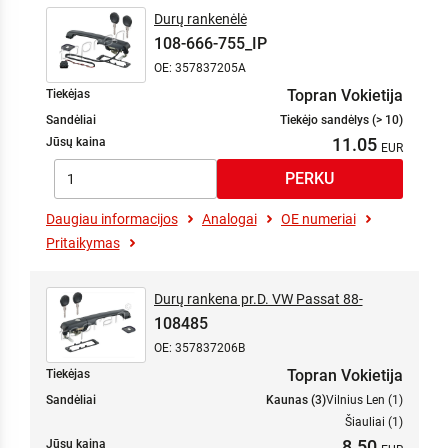
Durų rankenėlė
108-666-755_IP
OE: 357837205A
Topran Vokietija
Tiekėjas
Sandėliai
Tiekėjo sandėlys (> 10)
11.05
Jūsų kaina
Daugiau informacijos
Analogai
OE numeriai
Pritaikymas
Durų rankena pr.D. VW Passat 88-
108485
OE: 357837206B
Topran Vokietija
Tiekėjas
Sandėliai
Kaunas (3)
Vilnius Len (1)
Šiauliai (1)
8.50
Jūsų kaina