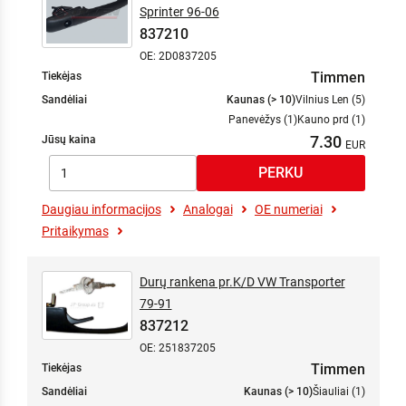
Sprinter 96-06
837210
OE: 2D0837205
Timmen
Tiekėjas
Sandėliai
Kaunas (> 10)
Vilnius Len (5)
Panevėžys (1)
Kauno prd (1)
7.30
Jūsų kaina
Daugiau informacijos
Analogai
OE numeriai
Pritaikymas
Durų rankena pr.K/D VW Transporter
79-91
837212
OE: 251837205
Timmen
Tiekėjas
Sandėliai
Kaunas (> 10)
Šiauliai (1)