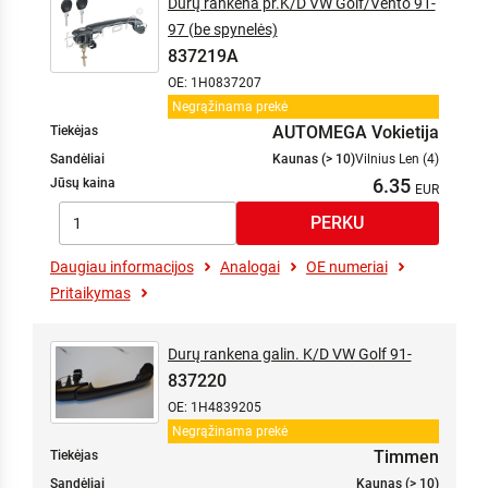
Durų rankena pr.K/D VW Golf/Vento 91-
97 (be spynelės)
837219A
OE: 1H0837207
Negrąžinama prekė
AUTOMEGA Vokietija
Tiekėjas
Sandėliai
Kaunas (> 10)
Vilnius Len (4)
6.35
Jūsų kaina
Daugiau informacijos
Analogai
OE numeriai
Pritaikymas
Durų rankena galin. K/D VW Golf 91-
837220
OE: 1H4839205
Negrąžinama prekė
Timmen
Tiekėjas
Sandėliai
Kaunas (> 10)