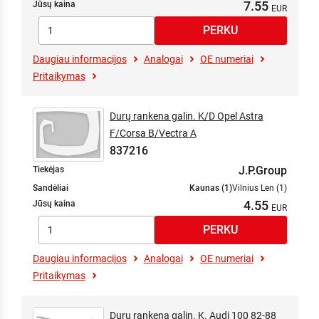
7.55
Jūsų kaina
Daugiau informacijos
Analogai
OE numeriai
Pritaikymas
Durų rankena galin. K/D Opel Astra
F/Corsa B/Vectra A
837216
J.P.Group
Tiekėjas
Sandėliai
Kaunas (1)
Vilnius Len (1)
4.55
Jūsų kaina
Daugiau informacijos
Analogai
OE numeriai
Pritaikymas
Durų rankena galin. K. Audi 100 82-88