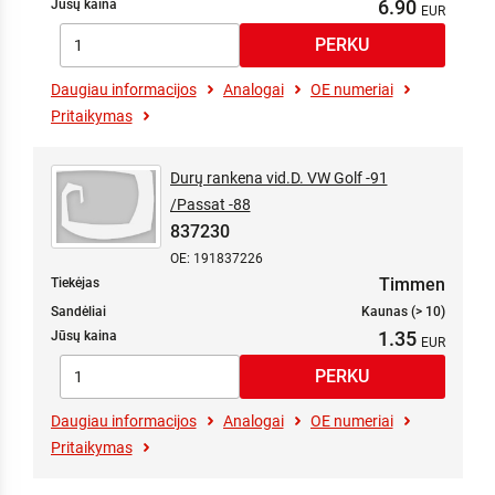
6.90
Jūsų kaina
Daugiau informacijos
Analogai
OE numeriai
Pritaikymas
Durų rankena vid.D. VW Golf -91
/Passat -88
837230
OE: 191837226
Timmen
Tiekėjas
Sandėliai
Kaunas (> 10)
1.35
Jūsų kaina
Daugiau informacijos
Analogai
OE numeriai
Pritaikymas