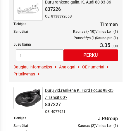
Durų rankena galin. K. Audi 80 83-86
837226
OE: 813839205B
Timmen
Tiekėjas
Sandėliai
Kaunas (> 10)
Vilnius Len (1)
Panevėžys (1)
Kauno prd (1)
3.35
Jūsų kaina
Daugiau informacijos
Analogai
OE numeriai
Pritaikymas
Durų vid.rankena K. Ford Focus 98-05
/Transit 00>
837227
OE: 4077921
J.P.Group
Tiekėjas
Sandėliai
Kaunas (2)
Vilnius Len (1)