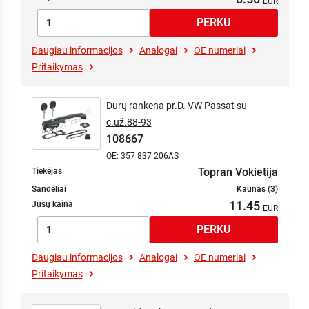
Daugiau informacijos
Analogai
OE numeriai
Pritaikymas
Durų rankena pr.D. VW Passat su
c.už.88-93
108667
OE: 357 837 206AS
Topran Vokietija
Tiekėjas
Sandėliai
Kaunas (3)
11.45
Jūsų kaina
Daugiau informacijos
Analogai
OE numeriai
Pritaikymas