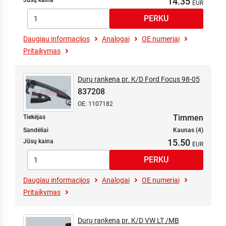
14.35
Jūsų kaina
Daugiau informacijos
Analogai
OE numeriai
Pritaikymas
Durų rankena pr. K/D Ford Focus 98-05
837208
OE: 1107182
Timmen
Tiekėjas
Sandėliai
Kaunas (4)
15.50
Jūsų kaina
Daugiau informacijos
Analogai
OE numeriai
Pritaikymas
Durų rankena pr. K/D VW LT /MB