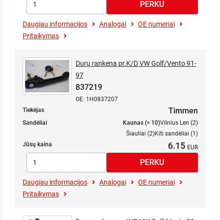
Daugiau informacijos
Analogai
OE numeriai
Pritaikymas
Durų rankena pr.K/D VW Golf/Vento 91-
97
837219
OE: 1H0837207
Timmen
Tiekėjas
Sandėliai
Kaunas (> 10)
Vilnius Len (2)
Šiauliai (2)
Kiti sandėliai (1)
6.15
Jūsų kaina
Daugiau informacijos
Analogai
OE numeriai
Pritaikymas