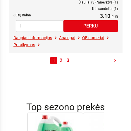
Šiauliai (3)
Panevėžys (1)
Kiti sandėliai (1)
3.10
Jūsų kaina
Daugiau informacijos
Analogai
OE numeriai
Pritaikymas
1
2
3
Top sezono prekės