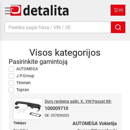
(0)
Visos kategorijos
Pasirinkite gamintoją
AUTOMEGA
J.P.Group
Timmen
Topran
Durų rankena galin. K. VW Passat 88-
100009710
OE: 357839205
AUTOMEGA Vokietija
Tiekėjas