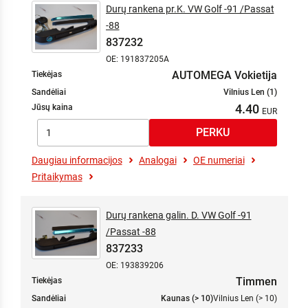
Durų rankena pr.K. VW Golf -91 /Passat
-88
837232
OE: 191837205A
AUTOMEGA Vokietija
Tiekėjas
Sandėliai
Vilnius Len (1)
4.40
Jūsų kaina
Daugiau informacijos
Analogai
OE numeriai
Pritaikymas
Durų rankena galin. D. VW Golf -91
/Passat -88
837233
OE: 193839206
Timmen
Tiekėjas
Sandėliai
Kaunas (> 10)
Vilnius Len (> 10)