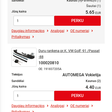
Sandėliai
Kaunas (9)
Panevėžys (1)
Šiauliai (1)
5.65
Jūsų kaina
Daugiau informacijos
Analogai
OE numeriai
Pritaikymas
Durų rankena pr.K. VW Golf -91 /Passat
-88
100020810
OE: 191837205A
AUTOMEGA Vokietija
Tiekėjas
Sandėliai
Kaunas (2)
4.40
Jūsų kaina
Daugiau informacijos
Analogai
OE numeriai
Pritaikymas