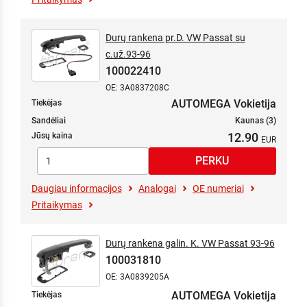
Durų rankena pr.D. VW Passat su
c.už.93-96
100022410
OE: 3A0837208C
AUTOMEGA Vokietija
Tiekėjas
Sandėliai
Kaunas (3)
12.90
Jūsų kaina
Daugiau informacijos
Analogai
OE numeriai
Pritaikymas
Durų rankena galin. K. VW Passat 93-96
100031810
OE: 3A0839205A
AUTOMEGA Vokietija
Tiekėjas