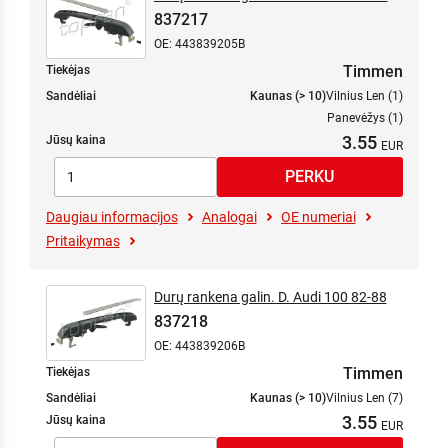
837217
OE: 443839205B
Timmen
Tiekėjas
Sandėliai
Kaunas (> 10)
Vilnius Len (1)
Panevėžys (1)
3.55
Jūsų kaina
Daugiau informacijos
Analogai
OE numeriai
Pritaikymas
Durų rankena galin. D. Audi 100 82-88
837218
OE: 443839206B
Timmen
Tiekėjas
Sandėliai
Kaunas (> 10)
Vilnius Len (7)
3.55
Jūsų kaina