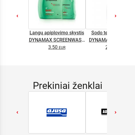
Langų apiplovimo skystis
Sodo technikos alyv
DYNAMAX SCREENWASH
DYNAMAX M2T SUP
NANO 4l
3.50
2.65
0.5L
Prekiniai ženklai