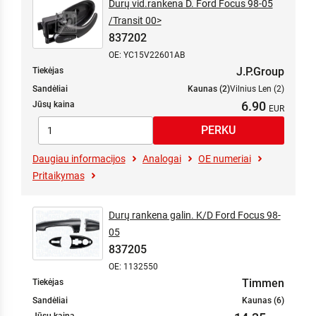
Durų vid.rankena D. Ford Focus 98-05
/Transit 00>
837202
OE: YC15V22601AB
J.P.Group
Tiekėjas
Sandėliai
Kaunas (2)
Vilnius Len (2)
6.90
Jūsų kaina
Daugiau informacijos
Analogai
OE numeriai
Pritaikymas
Durų rankena galin. K/D Ford Focus 98-
05
837205
OE: 1132550
Timmen
Tiekėjas
Sandėliai
Kaunas (6)