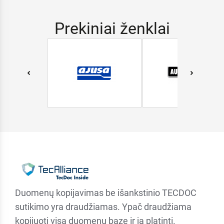
Prekiniai ženklai
Duomenų kopijavimas be išankstinio TECDOC
sutikimo yra draudžiamas. Ypač draudžiama
kopijuoti visą duomenų bazę ir ją platinti.