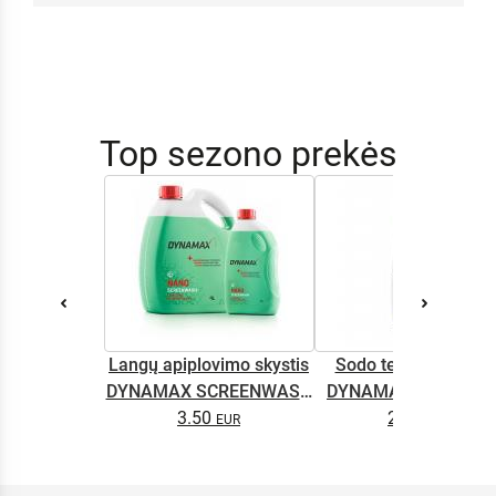
Top sezono prekės
Langų apiplovimo skystis
Sodo technikos alyv
DYNAMAX SCREENWASH
DYNAMAX M2T SUP
NANO 4l
3.50
2.65
0.5L