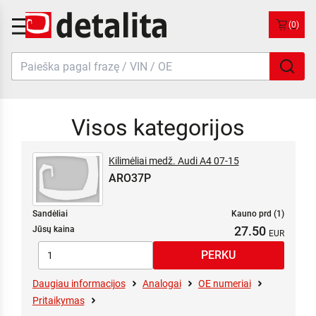
(0)
Visos kategorijos
Kilimėliai medž. Audi A4 07-15
ARO37P
Sandėliai
Kauno prd (1)
27.50
Jūsų kaina
Daugiau informacijos
Analogai
OE numeriai
Pritaikymas