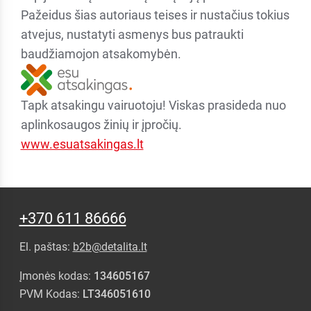
Pažeidus šias autoriaus teises ir nustačius tokius
atvejus, nustatyti asmenys bus patraukti
baudžiamojon atsakomybėn.
Tapk atsakingu vairuotoju! Viskas prasideda nuo
aplinkosaugos žinių ir įpročių.
www.esuatsakingas.lt
+370 611 86666
El. paštas:
b2b@detalita.lt
Įmonės kodas:
134605167
PVM Kodas:
LT346051610