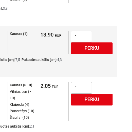
]:
3,3
13.90
Kaunas (1)
otis [cm]:
7,5
Pakuotės aukštis [cm]:
4,3
2.05
Kaunas (> 10)
Vilnius Len (>
10)
Klaipėda (4)
Panevėžys (10)
Šiauliai (10)
uotės aukštis [cm]:
2,1