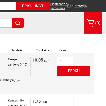
Slaptažodžio
PRISIJUNGTI
Registracija
priminimas
(0)
Sandėliai
Jūsų kaina
[kaina]
10.05
Tiekėjo
sandėlys (> 10)
aukštis [cm]:
3,4
1.75
Kaunas (10)
Vilnius Len (>