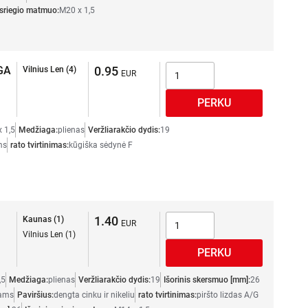
 sriegio matmuo:
M20 x 1,5
GA
0.95
Vilnius Len (4)
 1,5
Medžiaga:
plienas
Veržliarakčio dydis:
19
ms
rato tvirtinimas:
kūgiška sėdynė F
1.40
Kaunas (1)
Vilnius Len (1)
,5
Medžiaga:
plienas
Veržliarakčio dydis:
19
Išorinis skersmuo [mm]:
26
iams
Paviršius:
dengta cinku ir nikeliu
rato tvirtinimas:
piršto lizdas A/G