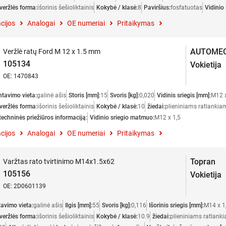
veržlės forma:
išorinis šešioliktainis
Kokybė / klasė:
8
Paviršius:
fosfatuotas
Vidinio
cijos
Analogai
OE numeriai
Pritaikymas
AUTOME
Veržlė ratų Ford M 12 x 1.5 mm
105134
Vokietija
OE: 1470843
tavimo vieta:
galinė ašis
Storis [mm]:
15
Svoris [kg]:
0,020
Vidinis sriegis [mm]:
M12 x
veržlės forma:
išorinis šešioliktainis
Kokybė / klasė:
10
žiedai:
plieniniams ratlankia
 techninės priežiūros informaciją:
Vidinio sriegio matmuo:
M12 x 1,5
cijos
Analogai
OE numeriai
Pritaikymas
Topran
Varžtas rato tvirtinimo M14x1.5x62
105156
Vokietija
OE: 2D0601139
avimo vieta:
galinė ašis
Ilgis [mm]:
55
Svoris [kg]:
0,116
Išorinis sriegis [mm]:
M14 x 1
veržlės forma:
išorinis šešioliktainis
Kokybė / klasė:
10.9
žiedai:
plieniniams ratlank