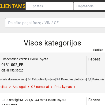
KLIENTAMS
Visos kategorijos
Tiekėjas
Febest
Ekscentrinė veržlė Lexus/Toyota
0131-002_FB
OE: 48452-35020
šorinis skersmuo [mm]:
54
Pakuotės ilgis [cm]:
5,4
Pakuotės plotis [cm]:
5,4
Pakuotės 
cijos
Analogai
OE numeriai
Pritaikymas
Febest
Rato smeigė M12x1,5 L44 mm Lexus/Toyota