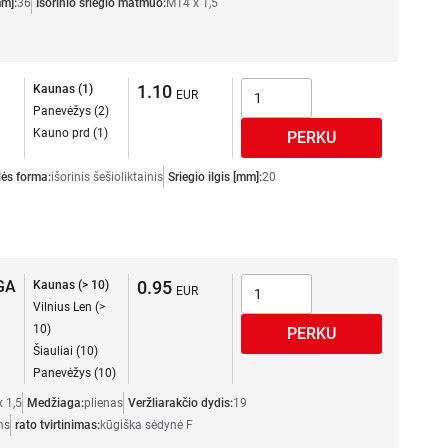
mm]:
36
Išorinio sriegio matmuo:
M14 x 1,5
1.10
Kaunas (1)
Panevėžys (2)
Kauno prd (1)
lės forma:
išorinis šešioliktainis
Sriegio ilgis [mm]:
20
GA
0.95
Kaunas (> 10)
Vilnius Len (>
10)
Šiauliai (10)
Panevėžys (10)
 1,5
Medžiaga:
plienas
Veržliarakčio dydis:
19
ms
rato tvirtinimas:
kūgiška sėdynė F