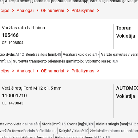
32
Atkreipti dėmesį į techninės priežiūros informaciją:
Varžto ilgis žemiau galvos [
cijos
Analogai
OE numeriai
Pritaikymas
Topran
Varžtas rato tvirtinimo
105466
Vokietija
OE: 1008504
gio dydis:
M 12
Bendras ilgis [mm]:
48
Veržliarakčio dydis:
17
Varžto galvutės / verž
mm]:
1,5
Nurodyta transporto priemonės gamintojo:
Stiprumo klasė:
10.9
cijos
Analogai
OE numeriai
Pritaikymas
AUTOME
Veržlė ratų Ford M 12 x 1.5 mm
110001710
Vokietija
OE: 1470843
tavimo vieta:
galinė ašis
Storis [mm]:
15
Svoris [kg]:
0,020
Vidinis sriegis [mm]:
M12 x
veržlės forma:
išorinis šešioliktainis
Kokybė / klasė:
10
žiedai:
plieniniams ratlankia
 techninės priežiūros informaciją:
Vidinio sriegio matmuo:
M12 x 1,5