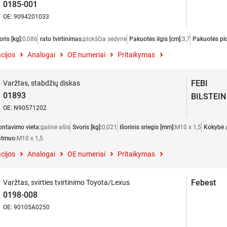
0185-001
OE: 9094201033
oris [kg]:
0,086
rato tvirtinimas:
plokščia sėdynė
Pakuotės ilgis [cm]:
3,7
Pakuotės plo
cijos
Analogai
OE numeriai
Pritaikymas
FEBI
Varžtas, stabdžių diskas
01893
BILSTEIN
OE: N90571202
ntavimo vieta:
galinė ašis
Svoris [kg]:
0,021
Išorinis sriegis [mm]:
M10 x 1,5
Kokybė /
matmuo:
M10 x 1,5
cijos
Analogai
OE numeriai
Pritaikymas
Febest
Varžtas, svirties tvirtinimo Toyota/Lexus
0198-008
OE: 90105A0250