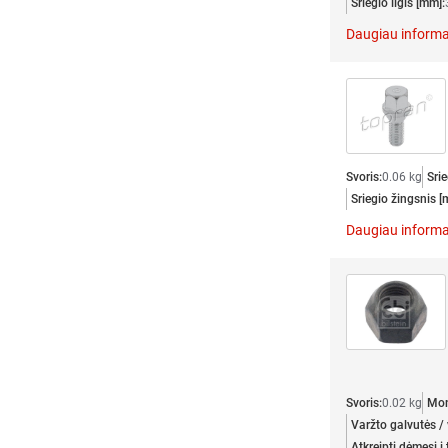
Sriegio ilgis [mm]:
Daugiau informa
Svoris:
0.06 kg
Srie
Sriegio žingsnis [
Daugiau informa
Svoris:
0.02 kg
Mon
Varžto galvutės / 
Atkreipti dėmesį į