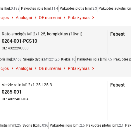
is [kg]:
0,198
Pakuotės ilgis [cm]:
11,4
Pakuotės plotis [cm]:
3,3
Pakuotės aukštis [cm
cijos
Analogai
OE numeriai
Pritaikymas
Febest
Rato smeigės M12x1,25, komplektas (10vnt)
0284-001-PCS10
OE: 432229C000
oris [kg]:
0,468
Sriegio dydis:
M12x1,25
Kiekis:
10
Pakuotės ilgis [cm]:
7,5
Pakuotės pl
cijos
Analogai
OE numeriai
Pritaikymas
Febest
Veržlė rato M12x1.25 L25.3
0285-001
OE: 4022401J0A
kštis [mm]:
25
Svoris [kg]:
0,036
Pakuotės ilgis [cm]:
2,5
Pakuotės plotis [cm]:
2,1
Pak