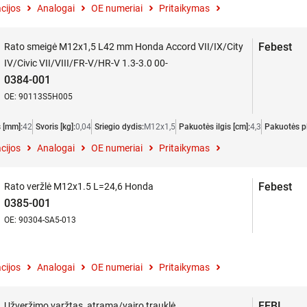
cijos
Analogai
OE numeriai
Pritaikymas
Febest
Rato smeigė M12x1,5 L42 mm Honda Accord VII/IX/City
IV/Civic VII/VIII/FR-V/HR-V 1.3-3.0 00-
0384-001
OE: 90113S5H005
s [mm]:
42
Svoris [kg]:
0,04
Sriegio dydis:
M12x1,5
Pakuotės ilgis [cm]:
4,3
Pakuotės pl
cijos
Analogai
OE numeriai
Pritaikymas
Febest
Rato veržlė M12x1.5 L=24,6 Honda
0385-001
OE: 90304-SA5-013
cijos
Analogai
OE numeriai
Pritaikymas
FEBI
Užveržimo varžtas, atrama/vairo trauklė