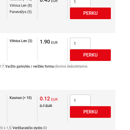
Vilnius Len (8)
Panevėžys (5)
1.90
Vilnius Len (3)
17
Varžto galvutės / veržlės forma:
išorinis šešioliktainis
0.12
Kaunas (> 10)
0.7
0 x 1,5
Veržliarakčio dydis:
30