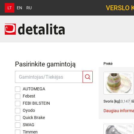
VERSLO 
LT
EN
RU
Pasirinkite gamintoją
Prekė
AUTOMEGA
Febest
Svoris [kg]:
0,147
I
FEBI BILSTEIN
Oyodo
Daugiau informa
Quick Brake
SWAG
Timmen