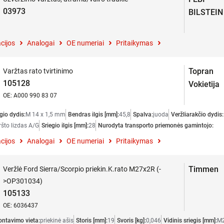
03973
BILSTEIN
cijos
Analogai
OE numeriai
Pritaikymas
Topran
Varžtas rato tvirtinimo
105128
Vokietija
OE: A000 990 83 07
gio dydis:
M 14 x 1,5 mm
Bendras ilgis [mm]:
45,8
Spalva:
juoda
Veržliarakčio dydis:
ršto lizdas A/G
Sriegio ilgis [mm]:
28
Nurodyta transporto priemonės gamintojo:
cijos
Analogai
OE numeriai
Pritaikymas
Timmen
Veržlė Ford Sierra/Scorpio priekin.K.rato M27x2R (-
>OP301034)
105133
OE: 6036437
ntavimo vieta:
priekinė ašis
Storis [mm]:
19
Svoris [kg]:
0,046
Vidinis sriegis [mm]:
M2