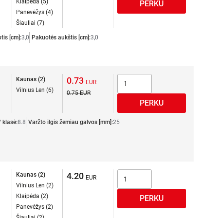
Klaipėda (5)
Panevėžys (4)
Šiauliai (7)
tis [cm]:
3,0
Pakuotės aukštis [cm]:
3,0
0.73
Kaunas (2)
Vilnius Len (6)
0.75
 klasė:
8.8
Varžto ilgis žemiau galvos [mm]:
25
4.20
Kaunas (2)
Vilnius Len (2)
Klaipėda (2)
Panevėžys (2)
Šiauliai (2)