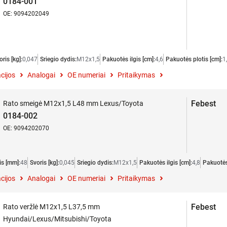
0184-001
OE: 9094202049
oris [kg]:
0,047
Sriegio dydis:
M12x1,5
Pakuotės ilgis [cm]:
4,6
Pakuotės plotis [cm]:
1
cijos
Analogai
OE numeriai
Pritaikymas
Febest
Rato smeigė M12x1,5 L48 mm Lexus/Toyota
0184-002
OE: 9094202070
gis [mm]:
48
Svoris [kg]:
0,045
Sriegio dydis:
M12x1,5
Pakuotės ilgis [cm]:
4,8
Pakuotės 
cijos
Analogai
OE numeriai
Pritaikymas
Febest
Rato veržlė M12x1,5 L37,5 mm
Hyundai/Lexus/Mitsubishi/Toyota