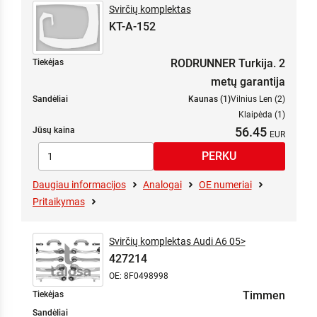
Svirčių komplektas
KT-A-152
RODRUNNER Turkija. 2
Tiekėjas
metų garantija
Sandėliai
Kaunas (1)
Vilnius Len (2)
Klaipėda (1)
56.45
Jūsų kaina
Daugiau informacijos
Analogai
OE numeriai
Pritaikymas
Svirčių komplektas Audi A6 05>
427214
OE: 8F0498998
Timmen
Tiekėjas
Sandėliai