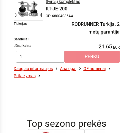
Svirčių komplektas
KT-JE-200
OE: 68004085AA
RODRUNNER Turkija. 2
Tiekėjas
metų garantija
Sandėliai
21.65
Jūsų kaina
Daugiau informacijos
Analogai
OE numeriai
Pritaikymas
Top sezono prekės