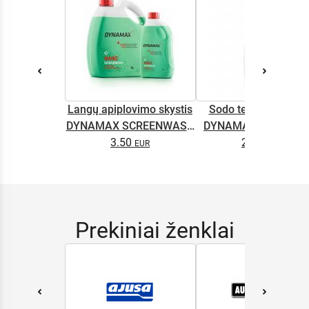
Langų apiplovimo skystis
Sodo technikos alyv
DYNAMAX SCREENWASH
DYNAMAX M2T SUP
NANO 4l
3.50
2.65
0.5L
Prekiniai ženklai