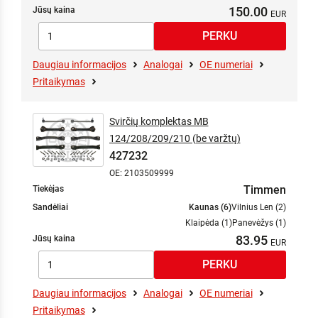
150.00
Jūsų kaina
Daugiau informacijos
Analogai
OE numeriai
Pritaikymas
Svirčių komplektas MB
124/208/209/210 (be varžtų)
427232
OE: 2103509999
Timmen
Tiekėjas
Sandėliai
Kaunas (6)
Vilnius Len (2)
Klaipėda (1)
Panevėžys (1)
83.95
Jūsų kaina
Daugiau informacijos
Analogai
OE numeriai
Pritaikymas