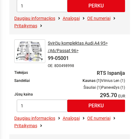
Daugiau informacijos
Analogai
OE numeriai
Pritaikymas
Svirčių komplektas Audi A4 95>
/A6/Passat 96>
99-05001
OE: 8D0498998
RTS Ispanija
Tiekėjas
Sandėliai
Kaunas (1)
Vilnius Len (1)
Šiauliai (1)
Panevėžys (1)
295.70
Jūsų kaina
Daugiau informacijos
Analogai
OE numeriai
Pritaikymas