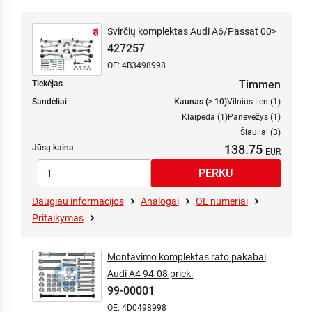
Svirčių komplektas Audi A6/Passat 00>
427257
OE: 4B3498998
Timmen
Tiekėjas
Sandėliai
Kaunas (> 10)
Vilnius Len (1)
Klaipėda (1)
Panevėžys (1)
Šiauliai (3)
138.75
Jūsų kaina
Daugiau informacijos
Analogai
OE numeriai
Pritaikymas
Montavimo komplektas rato pakabai
Audi A4 94-08 priek.
99-00001
OE: 4D0498998