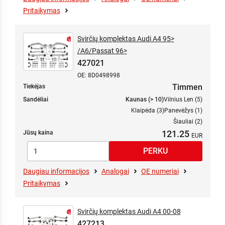
Pritaikymas
Svirčių komplektas Audi A4 95>
/A6/Passat 96>
427021
OE: 8D0498998
Timmen
Tiekėjas
Sandėliai
Kaunas (> 10)
Vilnius Len (5)
Klaipėda (3)
Panevėžys (1)
Šiauliai (2)
121.25
Jūsų kaina
Daugiau informacijos
Analogai
OE numeriai
Pritaikymas
Svirčių komplektas Audi A4 00-08
427213