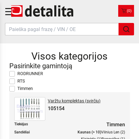
(0)
Visos kategorijos
Pasirinkite gamintoją
RODRUNNER
RTS
Timmen
Varžtų komplektas (svirčių)
105154
Timmen
Tiekėjas
Sandėliai
Kaunas (> 10)
Vilnius Len (2)