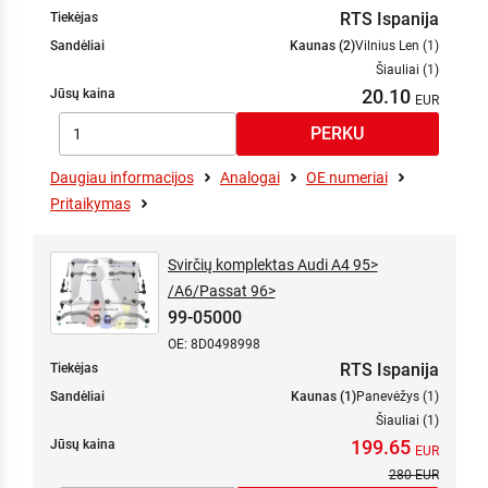
RTS Ispanija
Tiekėjas
Sandėliai
Kaunas (2)
Vilnius Len (1)
Šiauliai (1)
20.10
Jūsų kaina
Daugiau informacijos
Analogai
OE numeriai
Pritaikymas
Svirčių komplektas Audi A4 95>
/A6/Passat 96>
99-05000
OE: 8D0498998
RTS Ispanija
Tiekėjas
Sandėliai
Kaunas (1)
Panevėžys (1)
Šiauliai (1)
199.65
Jūsų kaina
280