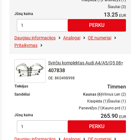
Klaipėda (1)
Panevėžys (1)
Šiauliai (3)
13.25
Jūsų kaina
Daugiau informacijos
Analogai
OE numeriai
Pritaikymas
Svirčių komplektas Audi A4/A5/Q5 08>
407838
OE: 8K0498998
Timmen
Tiekėjas
Sandėliai
Kaunas (6)
Vilnius Len (2)
Klaipėda (1)
Šiauliai (1)
Panevėžys (1)
Kauno prd (1)
265.90
Jūsų kaina
Daugiau informacijos
Analogai
OE numeriai