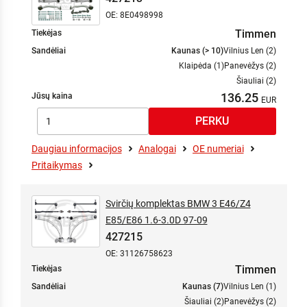
OE: 8E0498998
Timmen
Tiekėjas
Sandėliai
Kaunas (> 10)
Vilnius Len (2)
Klaipėda (1)
Panevėžys (2)
Šiauliai (2)
136.25
Jūsų kaina
Daugiau informacijos
Analogai
OE numeriai
Pritaikymas
Svirčių komplektas BMW 3 E46/Z4
E85/E86 1.6-3.0D 97-09
427215
OE: 31126758623
Timmen
Tiekėjas
Sandėliai
Kaunas (7)
Vilnius Len (1)
Šiauliai (2)
Panevėžys (2)