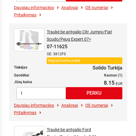
Daugiau informacijos
Analogai
OE numeriai
Pritaikymas
Traukė be antgalio Citr Jumpy/Fiat
Scudo/Peug Expert 07>
07-11625
OE: 3812F0
Negrąžinama prekė
Solido Turkija
Tiekėjas
Sandėliai
Kaunas (1)
8.15
Jūsų kaina
Daugiau informacijos
Analogai
OE numeriai
Pritaikymas
Traukė be antgalio Ford