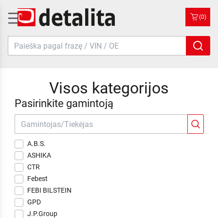
(0)
Visos kategorijos
Pasirinkite gamintoją
A.B.S.
ASHIKA
CTR
Febest
FEBI BILSTEIN
GPD
J.P.Group