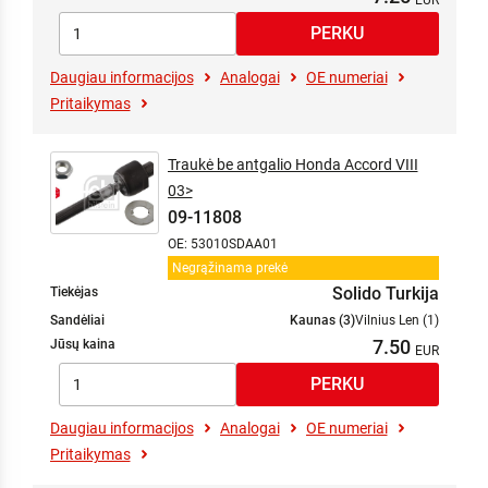
Daugiau informacijos
Analogai
OE numeriai
Pritaikymas
Traukė be antgalio Honda Accord VIII
03>
09-11808
OE: 53010SDAA01
Negrąžinama prekė
Solido Turkija
Tiekėjas
Sandėliai
Kaunas (3)
Vilnius Len (1)
7.50
Jūsų kaina
Daugiau informacijos
Analogai
OE numeriai
Pritaikymas