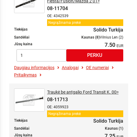
Fiesta/Fusion/Mazda 2 01>
08-11704
OE: 4342539
Negrąžinama prekė
Solido Turkija
Tiekėjas
Sandėliai
Kaunas (8)
Vilnius Len (2)
7.50
Jūsų kaina
Daugiau informacijos
Analogai
OE numeriai
Pritaikymas
Traukė be antgalio Ford Transit K. 00>
08-11713
OE: 4059923
Negrąžinama prekė
Solido Turkija
Tiekėjas
Sandėliai
Kaunas (1)
7.25
Jūsų kaina