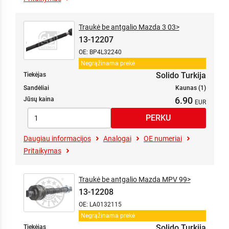
Traukė be antgalio Mazda 3 03>
13-12207
OE: BP4L32240
Negrąžinama prekė
Solido Turkija
Tiekėjas
Sandėliai
Kaunas (1)
6.90
Jūsų kaina
Daugiau informacijos
Analogai
OE numeriai
Pritaikymas
Traukė be antgalio Mazda MPV 99>
13-12208
OE: LA0132115
Negrąžinama prekė
Solido Turkija
Tiekėjas