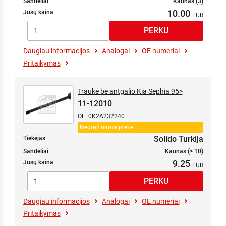
Sandėliai
Kaunas (3)
10.00
Jūsų kaina
Daugiau informacijos
Analogai
OE numeriai
Pritaikymas
Traukė be antgalio Kia Sephia 95>
11-12010
OE: 0K2A232240
Negrąžinama prekė
Solido Turkija
Tiekėjas
Sandėliai
Kaunas (> 10)
9.25
Jūsų kaina
Daugiau informacijos
Analogai
OE numeriai
Pritaikymas