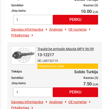
Sandėliai
Kaunas (5)
10.00
Jūsų kaina
Daugiau informacijos
Analogai
OE numeriai
Pritaikymas
Traukė be antgalio Mazda MPV 96-99
13-12217
OE: LA0132115
Negrąžinama prekė
Solido Turkija
Tiekėjas
Sandėliai
Kaunas (3)
7.50
Jūsų kaina
Daugiau informacijos
Analogai
OE numeriai
Pritaikymas