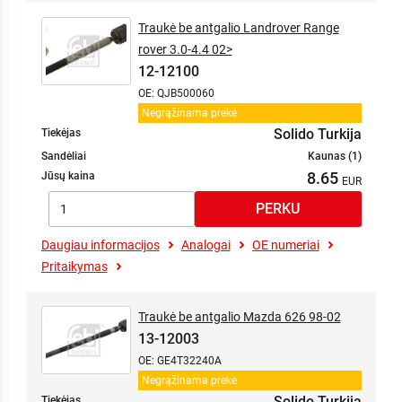
Traukė be antgalio Landrover Range
rover 3.0-4.4 02>
12-12100
OE: QJB500060
Negrąžinama prekė
Solido Turkija
Tiekėjas
Sandėliai
Kaunas (1)
8.65
Jūsų kaina
Daugiau informacijos
Analogai
OE numeriai
Pritaikymas
Traukė be antgalio Mazda 626 98-02
13-12003
OE: GE4T32240A
Negrąžinama prekė
Solido Turkija
Tiekėjas