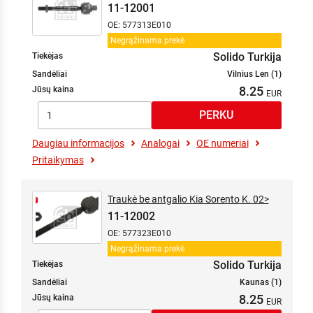
11-12001
OE: 577313E010
Negrąžinama prekė
Solido Turkija
Tiekėjas
Sandėliai
Vilnius Len (1)
8.25
Jūsų kaina
Daugiau informacijos
Analogai
OE numeriai
Pritaikymas
Traukė be antgalio Kia Sorento K. 02>
11-12002
OE: 577323E010
Negrąžinama prekė
Solido Turkija
Tiekėjas
Sandėliai
Kaunas (1)
8.25
Jūsų kaina