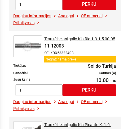
Daugiau informacijos
Analogai
OE numeriai
Pritaikymas
Traukė be antgalio Kia Rio 1.3-1.5 00-05
11-12003
OE: KDX5332240B
Negrąžinama prekė
Solido Turkija
Tiekėjas
Sandėliai
Kaunas (4)
10.00
Jūsų kaina
Daugiau informacijos
Analogai
OE numeriai
Pritaikymas
Traukė be antgalio Kia Picanto K. 1.0-