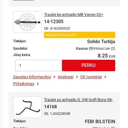
Traukė be antgalio MB Vaneo 02>
14-12305
OE: 4143300035
Negrąžinama prekė
Solido Turkija
Tiekėjas
Sandėliai
Kaunas (9)
Vilnius Len (2)
8.25
Jūsų kaina
Daugiau informacijos
Analogai
OE numeriai
Pritaikymas
Traukė su antgaliu D. VW Golf/Bora 98-
14168
OE: 1J0422804B
FEBI BILSTEIN
Tiekėjas