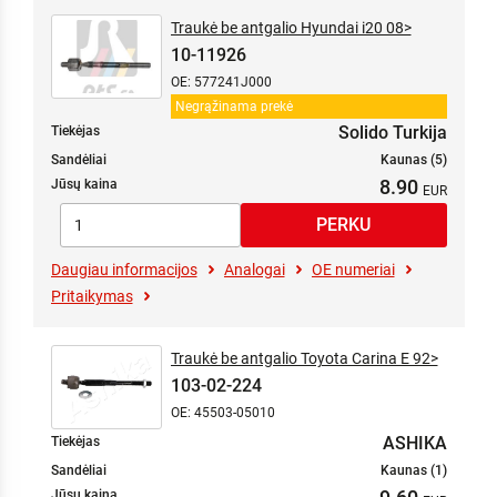
Traukė be antgalio Hyundai i20 08>
10-11926
OE: 577241J000
Negrąžinama prekė
Solido Turkija
Tiekėjas
Sandėliai
Kaunas (5)
8.90
Jūsų kaina
Daugiau informacijos
Analogai
OE numeriai
Pritaikymas
Traukė be antgalio Toyota Carina E 92>
103-02-224
OE: 45503-05010
ASHIKA
Tiekėjas
Sandėliai
Kaunas (1)
Jūsų kaina