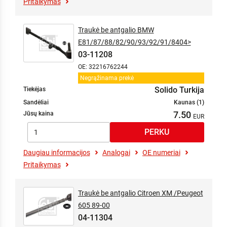
Pritaikymas
Traukė be antgalio BMW
E81/87/88/82/90/93/92/91/8404>
03-11208
OE: 32216762244
Negrąžinama prekė
Solido Turkija
Tiekėjas
Sandėliai
Kaunas (1)
7.50
Jūsų kaina
Daugiau informacijos
Analogai
OE numeriai
Pritaikymas
Traukė be antgalio Citroen XM /Peugeot
605 89-00
04-11304