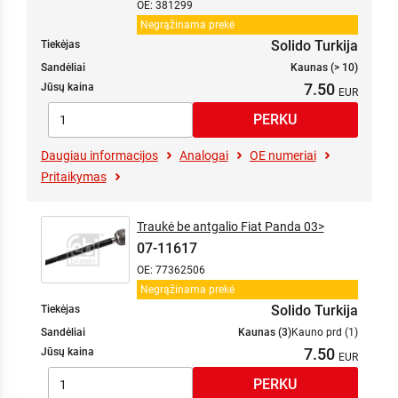
OE: 381299
Negrąžinama prekė
Solido Turkija
Tiekėjas
Sandėliai
Kaunas (> 10)
7.50
Jūsų kaina
Daugiau informacijos
Analogai
OE numeriai
Pritaikymas
Traukė be antgalio Fiat Panda 03>
07-11617
OE: 77362506
Negrąžinama prekė
Solido Turkija
Tiekėjas
Sandėliai
Kaunas (3)
Kauno prd (1)
7.50
Jūsų kaina