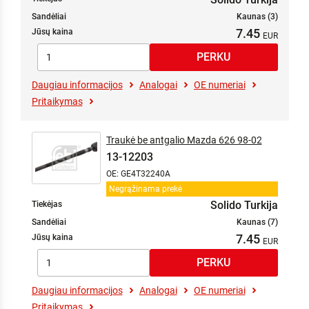
Sandėliai
Kaunas (3)
7.45
Jūsų kaina
Daugiau informacijos
Analogai
OE numeriai
Pritaikymas
Traukė be antgalio Mazda 626 98-02
13-12203
OE: GE4T32240A
Negrąžinama prekė
Solido Turkija
Tiekėjas
Sandėliai
Kaunas (7)
7.45
Jūsų kaina
Daugiau informacijos
Analogai
OE numeriai
Pritaikymas