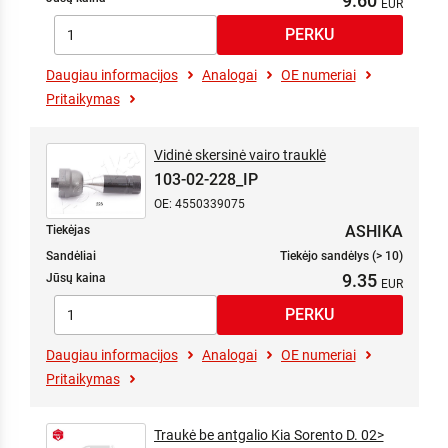
9.60
Daugiau informacijos
Analogai
OE numeriai
Pritaikymas
Vidinė skersinė vairo trauklė
103-02-228_IP
OE: 4550339075
ASHIKA
Tiekėjas
Sandėliai
Tiekėjo sandėlys (> 10)
9.35
Jūsų kaina
Daugiau informacijos
Analogai
OE numeriai
Pritaikymas
Traukė be antgalio Kia Sorento D. 02>