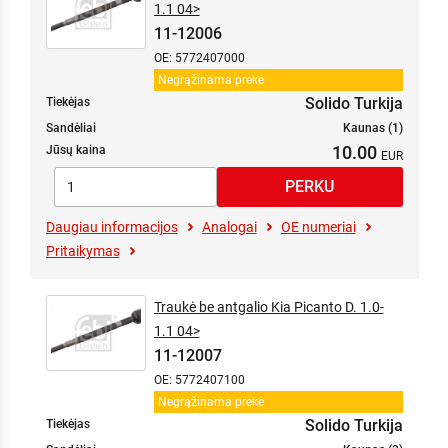
1.1 04>
11-12006
OE: 5772407000
Negrąžinama prekė
Solido Turkija
Tiekėjas
Sandėliai
Kaunas (1)
10.00
Jūsų kaina
Daugiau informacijos
Analogai
OE numeriai
Pritaikymas
Traukė be antgalio Kia Picanto D. 1.0-
1.1 04>
11-12007
OE: 5772407100
Negrąžinama prekė
Solido Turkija
Tiekėjas