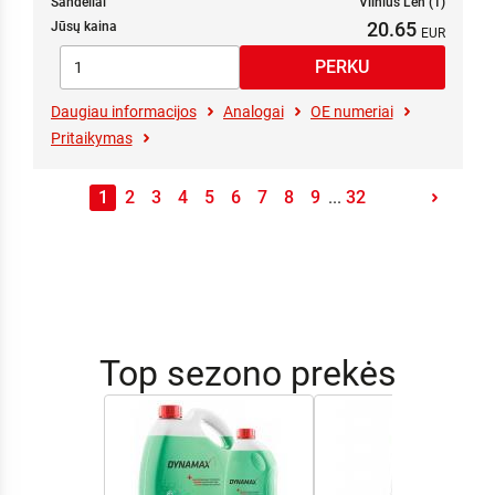
Sandėliai
Vilnius Len (1)
20.65
Jūsų kaina
Daugiau informacijos
Analogai
OE numeriai
Pritaikymas
1
2
3
4
5
6
7
8
9
...
32
Top sezono prekės