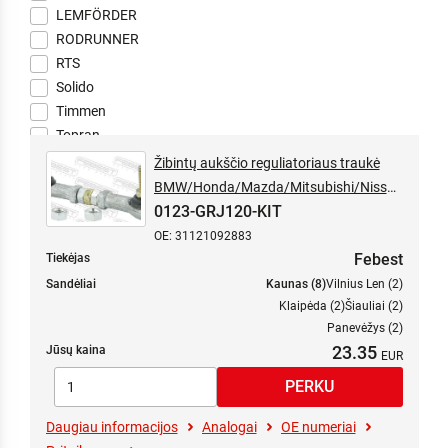
LEMFÖRDER
RODRUNNER
RTS
Solido
Timmen
Topran
Žibintų aukščio reguliatoriaus traukė
BMW/Honda/Mazda/Mitsubishi/Nissan
0123-GRJ120-KIT
/Subaru/Toyota
OE: 31121092883
Febest
Tiekėjas
Sandėliai
Kaunas (8)
Vilnius Len (2)
Klaipėda (2)
Šiauliai (2)
Panevėžys (2)
23.35
Jūsų kaina
Daugiau informacijos
Analogai
OE numeriai