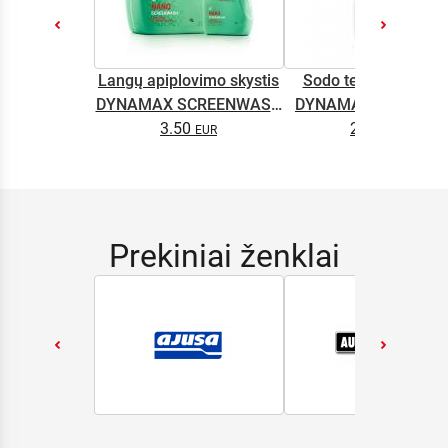
Langų apiplovimo skystis
Sodo technikos alyv
DYNAMAX SCREENWASH
DYNAMAX M2T SUP
NANO 4l
3.50
2.65
0.5L
Prekiniai ženklai