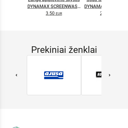
DYNAMAX SCREENWASH
DYNAMAX M2T SUP
NANO 4l
3.50
2.65
0.5L
Prekiniai ženklai