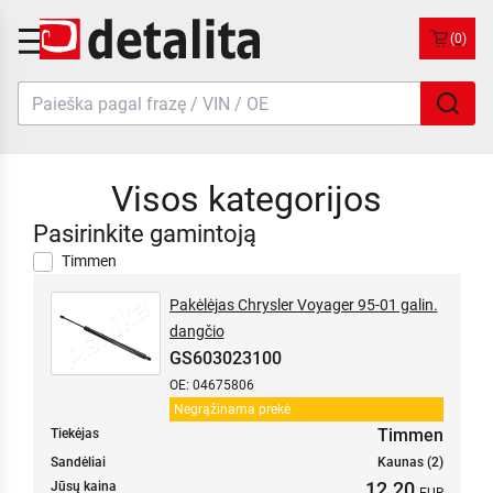
(0)
Visos kategorijos
Pasirinkite gamintoją
Timmen
Pakėlėjas Chrysler Voyager 95-01 galin.
dangčio
GS603023100
OE: 04675806
Negrąžinama prekė
Timmen
Tiekėjas
Sandėliai
Kaunas (2)
12.20
Jūsų kaina