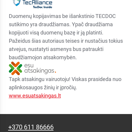
Duomenų kopijavimas be išankstinio TECDOC
sutikimo yra draudžiamas. Ypač draudžiama
kopijuoti visą duomenų bazę ir ją platinti.
Pažeidus šias autoriaus teises ir nustačius tokius
atvejus, nustatyti asmenys bus patraukti
baudžiamojon atsakomybėn.
Tapk atsakingu vairuotoju! Viskas prasideda nuo
aplinkosaugos žinių ir įpročių.
www.esuatsakingas.lt
+370 611 86666