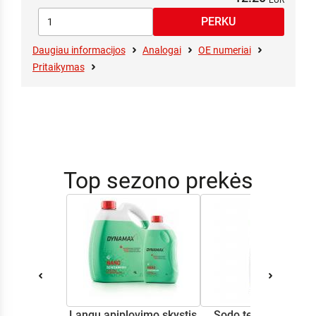
Daugiau informacijos
Analogai
OE numeriai
Pritaikymas
Top sezono prekės
Langų apiplovimo skystis
Sodo technikos alyv