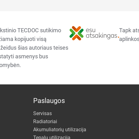
kstinio TECDOC sutikimo
Tapk at
iama kopijuoti visą
aplinkos
ažeidus šias autoriaus teises
ustatyti asmenys bus
komybėn.
Paslaugos
Servisas
Radiatoriai
Akumuliatorių utilizacija
Tepalų utilizacija