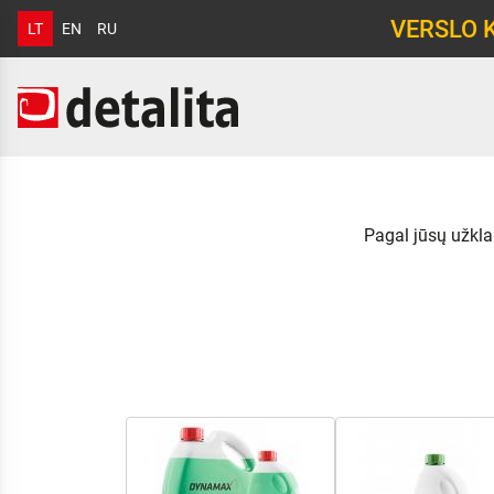
VERSLO 
LT
EN
RU
Pagal jūsų užkla