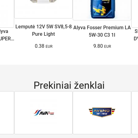
Lemputė 12V 5W SV8,5-8
Alyva Fosser Premium LA
lyva
S
Pure Light
5W-30 C3 1l
UPER
D
0.38
9.80
Prekiniai ženklai