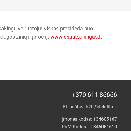
sakingu vairuotoju! Viskas prasideda nuo
augos žinių ir įpročių.
www.esuatsakingas.lt
+370 611 86666
El. paštas:
b2b@detalita.lt
Įmonės kodas:
134605167
PVM Kodas:
LT346051610