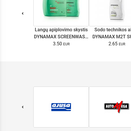
Langų apiplovimo skystis
Sodo technikos a
DYNAMAX SCREENWASH
DYNAMAX M2T S
NANO 4l
3.50
2.65
0.5L