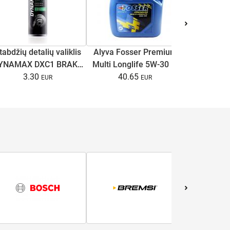
Stabdžių di
tabdžių detalių valiklis
Alyva Fosser Premium
C4/A6 C
YNAMAX DXC1 BRAKE
Multi Longlife 5W-30 5l
Superb I
13.
CLEANER 500ml
3.30
40.65
B5/B5.5 1
ga