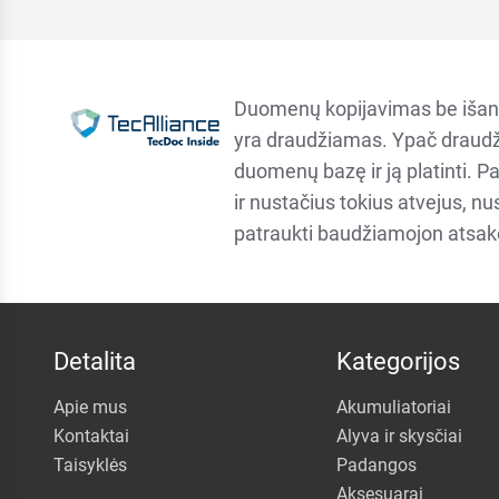
Duomenų kopijavimas be išan
yra draudžiamas. Ypač draudž
duomenų bazę ir ją platinti. P
ir nustačius tokius atvejus, n
patraukti baudžiamojon atsa
Detalita
Kategorijos
Apie mus
Akumuliatoriai
Kontaktai
Alyva ir skysčiai
Taisyklės
Padangos
Aksesuarai