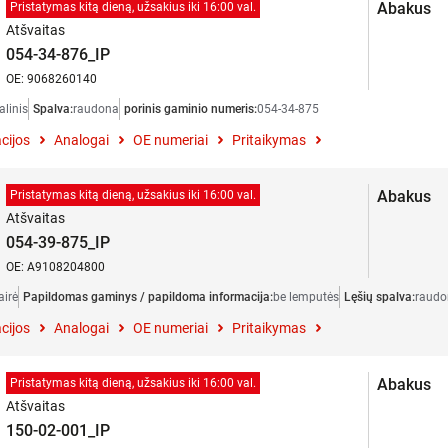
Abakus
Pristatymas kitą dieną, užsakius iki 16:00 val.
Atšvaitas
054-34-876_IP
OE: 9068260140
alinis
Spalva:
raudona
porinis gaminio numeris:
054-34-875
cijos
Analogai
OE numeriai
Pritaikymas
Abakus
Pristatymas kitą dieną, užsakius iki 16:00 val.
Atšvaitas
054-39-875_IP
OE: A9108204800
airė
Papildomas gaminys / papildoma informacija:
be lemputės
Lęšių spalva:
raudo
cijos
Analogai
OE numeriai
Pritaikymas
Abakus
Pristatymas kitą dieną, užsakius iki 16:00 val.
Atšvaitas
150-02-001_IP