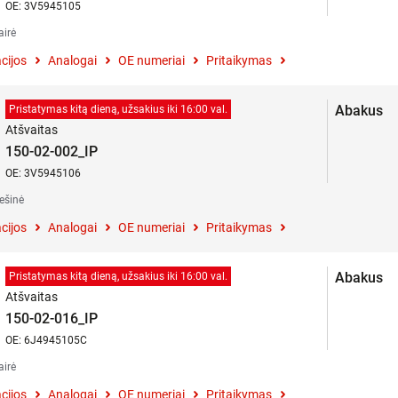
OE: 3V5945105
airė
cijos
Analogai
OE numeriai
Pritaikymas
Abakus
Pristatymas kitą dieną, užsakius iki 16:00 val.
Atšvaitas
150-02-002_IP
OE: 3V5945106
ešinė
cijos
Analogai
OE numeriai
Pritaikymas
Abakus
Pristatymas kitą dieną, užsakius iki 16:00 val.
Atšvaitas
150-02-016_IP
OE: 6J4945105C
airė
cijos
Analogai
OE numeriai
Pritaikymas