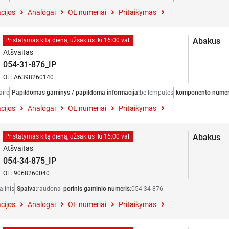
cijos
Analogai
OE numeriai
Pritaikymas
Abakus
Pristatymas kitą dieną, užsakius iki 16:00 val.
Atšvaitas
054-31-876_IP
OE: A6398260140
airė
Papildomas gaminys / papildoma informacija:
be lemputės
komponento numer
cijos
Analogai
OE numeriai
Pritaikymas
Abakus
Pristatymas kitą dieną, užsakius iki 16:00 val.
Atšvaitas
054-34-875_IP
OE: 9068260040
alinis
Spalva:
raudona
porinis gaminio numeris:
054-34-876
cijos
Analogai
OE numeriai
Pritaikymas