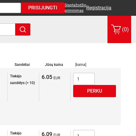
Slaptažodžio
PRISIJUNGTI
Registracija
priminimas
(0)
Sandėliai
Jūsų kaina
[kaina]
6.05
Tiekėjo
sandėlys (> 10)
6.09
Tiekėjo