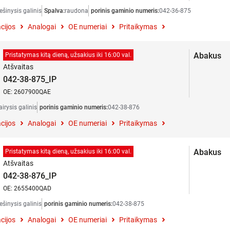
ešinysis galinis
Spalva:
raudona
porinis gaminio numeris:
042-36-875
cijos
Analogai
OE numeriai
Pritaikymas
Abakus
Pristatymas kitą dieną, užsakius iki 16:00 val.
Atšvaitas
042-38-875_IP
OE: 2607900QAE
airysis galinis
porinis gaminio numeris:
042-38-876
cijos
Analogai
OE numeriai
Pritaikymas
Abakus
Pristatymas kitą dieną, užsakius iki 16:00 val.
Atšvaitas
042-38-876_IP
OE: 2655400QAD
ešinysis galinis
porinis gaminio numeris:
042-38-875
cijos
Analogai
OE numeriai
Pritaikymas