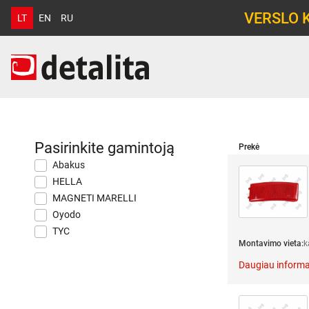
VERSLO 
LT
EN
RU
Pasirinkite gamintoją
Prekė
Abakus
HELLA
MAGNETI MARELLI
Oyodo
TYC
Montavimo vieta:
k
Daugiau informa