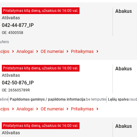
Abakus
Pristatymas kitą dieną, užsakius iki 16:00 val.
Atšvaitas
042-44-877_IP
OE: 4500558
uferis
cijos
Analogai
OE numeriai
Pritaikymas
Abakus
Pristatymas kitą dieną, užsakius iki 16:00 val.
Atšvaitas
042-50-876_IP
OE: 265605789R
ešinė
Papildomas gaminys / papildoma informacija:
be lemputės
Lęšių spalva:
rau
cijos
Analogai
OE numeriai
Pritaikymas
Abakus
Pristatymas kitą dieną, užsakius iki 16:00 val.
Atšvaitas