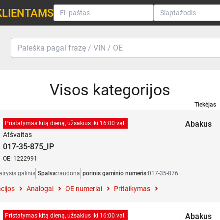
KLIENTAMS
Visos kategorijos
Tiekėjas
Abakus
Pristatymas kitą dieną, užsakius iki 16:00 val.
Atšvaitas
017-35-875_IP
OE: 1222991
airysis galinis
Spalva:
raudona
porinis gaminio numeris:
017-35-876
cijos
Analogai
OE numeriai
Pritaikymas
Abakus
Pristatymas kitą dieną, užsakius iki 16:00 val.