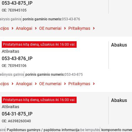
053-43-875_IP
OE: 7E0945105
airysis galinis
porinis gaminio numeris:
053-43-876
cijos
Analogai
OE numeriai
Pritaikymas
Abakus
Pristatymas kitą dieną, užsakius iki 16:00 val.
Atšvaitas
053-43-876_IP
OE: 7E0945106
ešinysis galinis
porinis gaminio numeris:
053-43-875
cijos
Analogai
OE numeriai
Pritaikymas
Abakus
Pristatymas kitą dieną, užsakius iki 16:00 val.
Atšvaitas
054-31-875_IP
OE: A6398260040
airė
Papildomas gaminys / papildoma informacija:
be lemputės
komponento numer