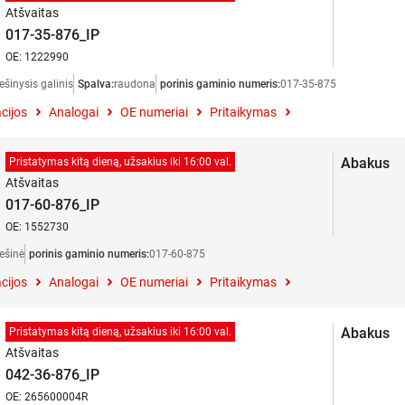
Atšvaitas
017-35-876_IP
OE: 1222990
ešinysis galinis
Spalva:
raudona
porinis gaminio numeris:
017-35-875
cijos
Analogai
OE numeriai
Pritaikymas
Abakus
Pristatymas kitą dieną, užsakius iki 16:00 val.
Atšvaitas
017-60-876_IP
OE: 1552730
ešinė
porinis gaminio numeris:
017-60-875
cijos
Analogai
OE numeriai
Pritaikymas
Abakus
Pristatymas kitą dieną, užsakius iki 16:00 val.
Atšvaitas
042-36-876_IP
OE: 265600004R