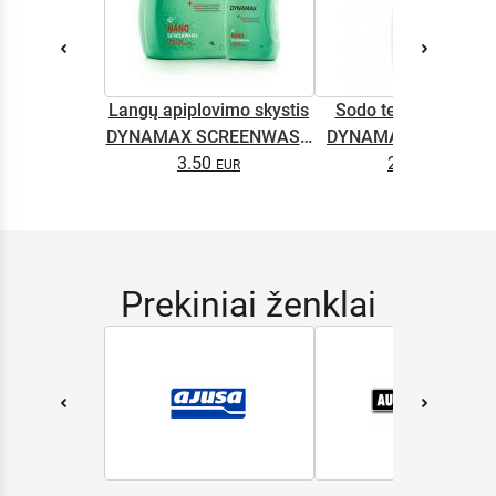
Langų apiplovimo skystis
Sodo technikos alyv
DYNAMAX SCREENWASH
DYNAMAX M2T SUP
NANO 4l
3.50
2.65
0.5L
Prekiniai ženklai