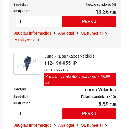
Sandėliai
Tiekėjo sandėlys (4)
13.36
Jūsų kaina
Daugiau informacijos
Analogai
OE numeriai
Pritaikymas
Jungiklis, sankabos valdiklis
112-196-055_IP
OE: 1J0927189E
Pristatymas kitą dieną, užsakius iki 16:00
val.
Topran Vokietija
Tiekėjas
Sandėliai
Tiekėjo sandėlys (> 10)
8.59
Jūsų kaina
Daugiau informacijos
Analogai
OE numeriai