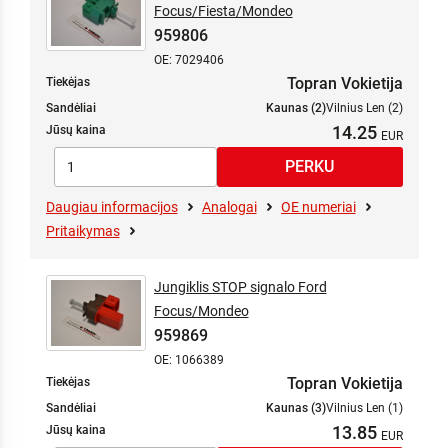
Focus/Fiesta/Mondeo
959806
OE: 7029406
Topran Vokietija
Tiekėjas
Sandėliai
Kaunas (2)
Vilnius Len (2)
14.25
Jūsų kaina
Daugiau informacijos
Analogai
OE numeriai
Pritaikymas
Jungiklis STOP signalo Ford
Focus/Mondeo
959869
OE: 1066389
Topran Vokietija
Tiekėjas
Sandėliai
Kaunas (3)
Vilnius Len (1)
13.85
Jūsų kaina