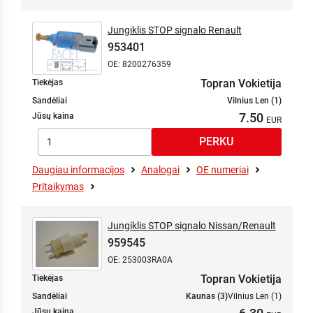
Jungiklis STOP signalo Renault
953401
OE: 8200276359
Topran Vokietija
Tiekėjas
Sandėliai
Vilnius Len (1)
7.50
Jūsų kaina
Daugiau informacijos
Analogai
OE numeriai
Pritaikymas
Jungiklis STOP signalo Nissan/Renault
959545
OE: 253003RA0A
Topran Vokietija
Tiekėjas
Sandėliai
Kaunas (3)
Vilnius Len (1)
Jūsų kaina