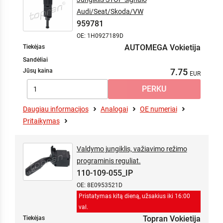
Audi/Seat/Skoda/VW
959781
OE: 1H0927189D
AUTOMEGA Vokietija
Tiekėjas
Sandėliai
7.75
Jūsų kaina
Daugiau informacijos
Analogai
OE numeriai
Pritaikymas
Valdymo jungiklis, važiavimo režimo
programinis reguliat.
110-109-055_IP
OE: 8E0953521D
Pristatymas kitą dieną, užsakius iki 16:00
val.
Topran Vokietija
Tiekėjas