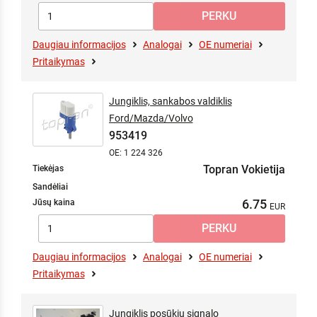
Daugiau informacijos
Analogai
OE numeriai
Pritaikymas
Jungiklis, sankabos valdiklis
Ford/Mazda/Volvo
953419
OE: 1 224 326
Topran Vokietija
Tiekėjas
Sandėliai
6.75
Jūsų kaina
Daugiau informacijos
Analogai
OE numeriai
Pritaikymas
Jungiklis posūkių signalo