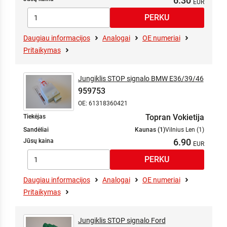
6.30
Daugiau informacijos
Analogai
OE numeriai
Pritaikymas
Jungiklis STOP signalo BMW E36/39/46
959753
OE: 61318360421
Topran Vokietija
Tiekėjas
Sandėliai
Kaunas (1)
Vilnius Len (1)
6.90
Jūsų kaina
Daugiau informacijos
Analogai
OE numeriai
Pritaikymas
Jungiklis STOP signalo Ford