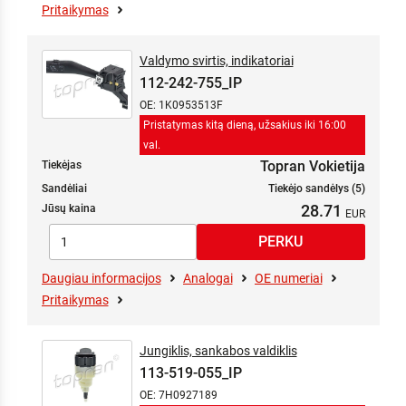
Pritaikymas
Valdymo svirtis, indikatoriai
112-242-755_IP
OE: 1K0953513F
Pristatymas kitą dieną, užsakius iki 16:00
val.
Topran Vokietija
Tiekėjas
Sandėliai
Tiekėjo sandėlys (5)
28.71
Jūsų kaina
Daugiau informacijos
Analogai
OE numeriai
Pritaikymas
Jungiklis, sankabos valdiklis
113-519-055_IP
OE: 7H0927189