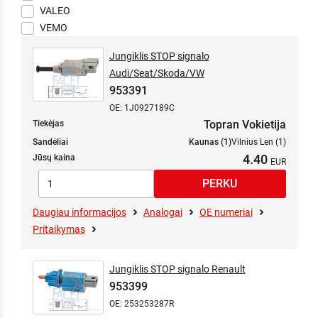
VALEO
VEMO
Jungiklis STOP signalo
Audi/Seat/Skoda/VW
953391
OE: 1J0927189C
Topran Vokietija
Tiekėjas
Sandėliai
Kaunas (1)
Vilnius Len (1)
4.40
Jūsų kaina
Daugiau informacijos
Analogai
OE numeriai
Pritaikymas
Jungiklis STOP signalo Renault
953399
OE: 253253287R