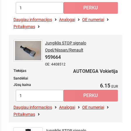
Daugiau informacijos
Analogai
OE numeriai
Pritaikymas
Jungiklis STOP signalo
Opel/Nissan/Renault
959664
OE: 4408512
AUTOMEGA Vokietija
Tiekėjas
Sandėliai
6.15
Jūsų kaina
Daugiau informacijos
Analogai
OE numeriai
Pritaikymas
Jungiklis STOP signalo