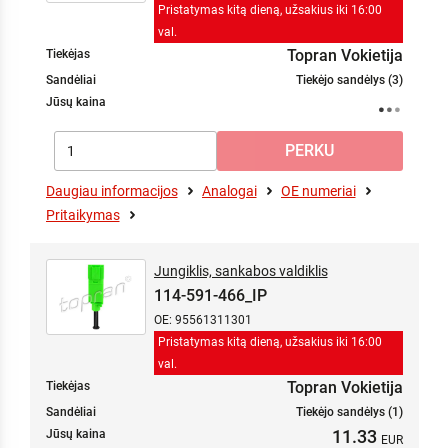
Pristatymas kitą dieną, užsakius iki 16:00
val.
Topran Vokietija
Tiekėjas
Sandėliai
Tiekėjo sandėlys (3)
Jūsų kaina
Daugiau informacijos
Analogai
OE numeriai
Pritaikymas
Jungiklis, sankabos valdiklis
114-591-466_IP
OE: 95561311301
Pristatymas kitą dieną, užsakius iki 16:00
val.
Topran Vokietija
Tiekėjas
Sandėliai
Tiekėjo sandėlys (1)
11.33
Jūsų kaina