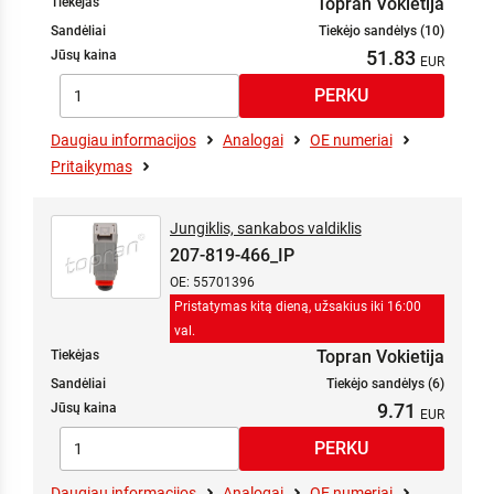
Topran Vokietija
Tiekėjas
Sandėliai
Tiekėjo sandėlys (10)
51.83
Jūsų kaina
Daugiau informacijos
Analogai
OE numeriai
Pritaikymas
Jungiklis, sankabos valdiklis
207-819-466_IP
OE: 55701396
Pristatymas kitą dieną, užsakius iki 16:00
val.
Topran Vokietija
Tiekėjas
Sandėliai
Tiekėjo sandėlys (6)
9.71
Jūsų kaina
Daugiau informacijos
Analogai
OE numeriai