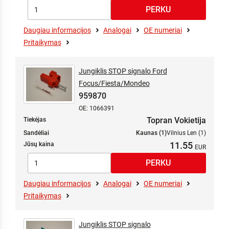
Daugiau informacijos
Analogai
OE numeriai
Pritaikymas
Jungiklis STOP signalo Ford
Focus/Fiesta/Mondeo
959870
OE: 1066391
Topran Vokietija
Tiekėjas
Sandėliai
Kaunas (1)
Vilnius Len (1)
11.55
Jūsų kaina
Daugiau informacijos
Analogai
OE numeriai
Pritaikymas
Jungiklis STOP signalo