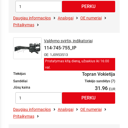
Daugiau informacijos
Analogai
OE numeriai
Pritaikymas
Valdymo svirtis, indikatoriai
114-745-755_IP
OE: 1J0953513
Pristatymas kitą dieną, užsakius iki 16:00
val.
Topran Vokietija
Tiekėjas
Sandėliai
Tiekėjo sandėlys (7)
31.96
Jūsų kaina
Daugiau informacijos
Analogai
OE numeriai
Pritaikymas