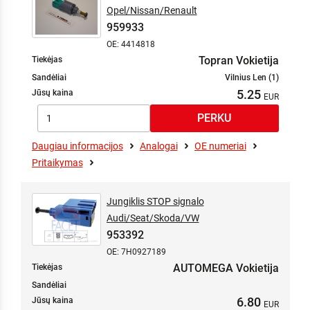
Opel/Nissan/Renault
959933
OE: 4414818
Topran Vokietija
Tiekėjas
Sandėliai
Vilnius Len (1)
5.25
Jūsų kaina
Daugiau informacijos
Analogai
OE numeriai
Pritaikymas
Jungiklis STOP signalo
Audi/Seat/Skoda/VW
953392
OE: 7H0927189
AUTOMEGA Vokietija
Tiekėjas
Sandėliai
6.80
Jūsų kaina