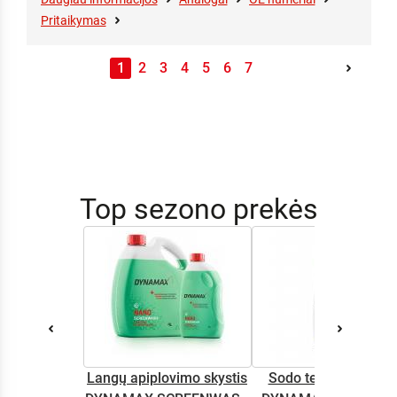
Pritaikymas
1
2
3
4
5
6
7
Top sezono prekės
Langų apiplovimo skystis
Sodo technikos alyv