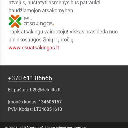
atvejus, nustatyti asmenys bus patraukti
baudžiamojon atsakomybėn.
Tapk atsakingu vairuotoju! Viskas prasideda nuo
aplinkosaugos žinių ir įpročių.
www.esuatsakingas.lt
+370 611 86666
El. paštas:
b2b@detalita.lt
Įmonės kodas:
134605167
PVM Kodas:
LT346051610