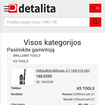
(0)
Visos kategorijos
Pasirinkite gamintoją
BRILLIANT TOOLS
KS TOOLS
Hidraulinis keltuvas, 2 t, 168-316 mm
160.0350
OE: 160.0350
KS TOOLS
Tiekėjas
Sandėliai
Kaunas (1)
Vilnius Len (1)
Šiauliai (1)
Kauno prd (1)
Jūsų kaina