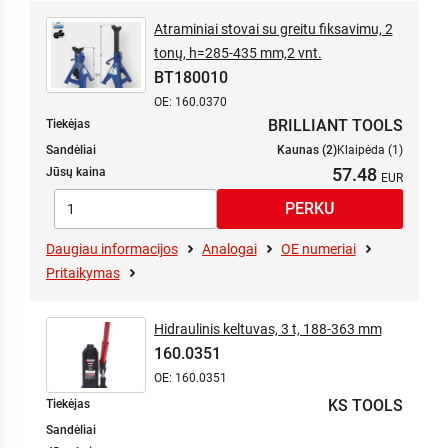
Atraminiai stovai su greitu fiksavimu, 2
tonų, h=285-435 mm,2 vnt.
BT180010
OE: 160.0370
BRILLIANT TOOLS
Tiekėjas
Sandėliai
Kaunas (2)
Klaipėda (1)
57.48
Jūsų kaina
Daugiau informacijos
Analogai
OE numeriai
Pritaikymas
Hidraulinis keltuvas, 3 t, 188-363 mm
160.0351
OE: 160.0351
KS TOOLS
Tiekėjas
Sandėliai