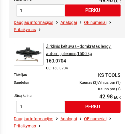
49.46
Daugiau informacijos
Analogai
OE numeriai
Pritaikymas
Žirklinis keltuvas - domkratas lengv.
autom., plieninis,1500 kg
160.0704
OE: 160.0704
KS TOOLS
Tiekėjas
Sandėliai
Kaunas (2)
Vilnius Len (1)
Kauno prd (1)
42.98
Jūsų kaina
Daugiau informacijos
Analogai
OE numeriai
Pritaikymas