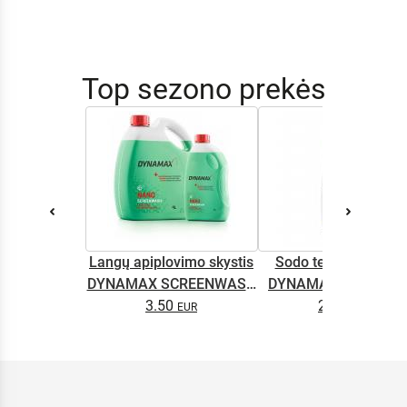
Top sezono prekės
Langų apiplovimo skystis
Sodo technikos alyv
DYNAMAX SCREENWASH
DYNAMAX M2T SUP
NANO 4l
3.50
2.65
0.5L