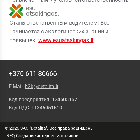
Стань ответственным водителем! Все
начинается с экологических знаний и
привычек.
www.esuatsakingas.lt
+370 611 86666
E-Mail:
b2b@detalita.lt
Код предприятия:
134605167
Код НДС:
LT346051610
© 2026 ЗАО "Detalita". Все права защищены
.NFQ
Создание интернет-магазинов