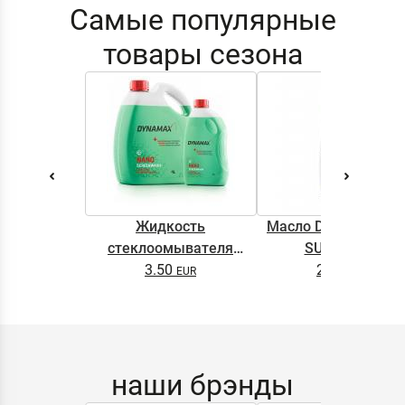
Самые популярные
товары сезона
Жидкость
Масло DYNAMAX M
стеклоомывателя
SUPER 0.5L
DYNAMAX SCREENWASH
3.50
2.65
NANO 4l
наши брэнды