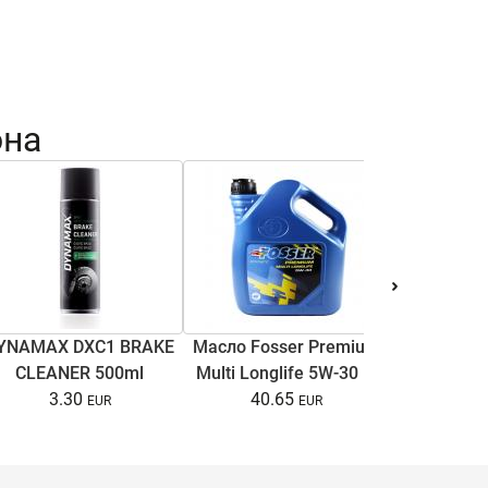
она
Торм. ди
YNAMAX DXC1 BRAKE
Масло Fosser Premium
C4/A6 C
CLEANER 500ml
Multi Longlife 5W-30 5l
Superb I
13.
3.30
40.65
B5/B5.5 1