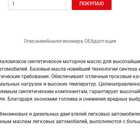
ПОКУПАЮ
Описание
Аналоги
номера ОЕ
Адаптация
маловязкое синтетическое моторное масло для высочайши
томобилей. Базовые масла новейшей технологии синтеза
тические требования. Обеспечивает отличные пусковые к
мальных нагрузок и высоких температур. Целенаправленн
няемым синтетическим компонентам, гарантирует высочай
еля. Благодаря экономии топлива и снижения вредных вы
 бензиновых и дизельных двигателей легковых автомобиле
рным маслам легковых автомобилей, выполняются с боль