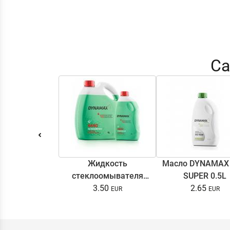
Са
Жидкость
Масло DYNAMAX
стеклоомывателя
SUPER 0.5L
DYNAMAX SCREENWASH
3.50
2.65
NANO 4l