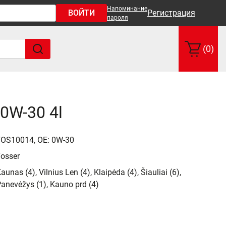
Напоминание
ВОЙТИ
Регистрация
пароля
(0)
0W-30 4l
FOS10014, OE: 0W-30
osser
aunas (4), Vilnius Len (4), Klaipėda (4), Šiauliai (6),
anevėžys (1), Kauno prd (4)