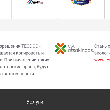
азрешения TECDOC -
Стань 
щается копировать и
эколог
х. При выявлении таких
www.esu
авторские права, будут
ответственности.
Услуги