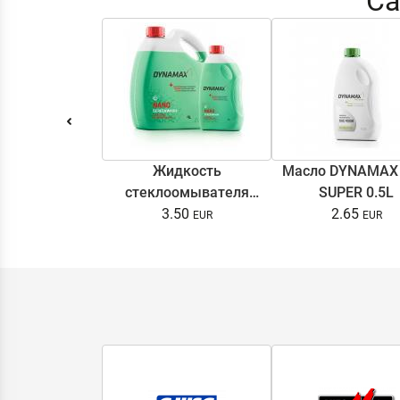
Са
Жидкость
Масло DYNAMAX
стеклоомывателя
SUPER 0.5L
DYNAMAX SCREENWASH
3.50
2.65
NANO 4l