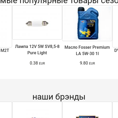
мые популярные товары сез
Лампа 12V 5W SV8,5-8
Масло Fosser Premium
 M2T
D
Pure Light
LA 5W-30 1l
0.38
9.80
наши брэнды