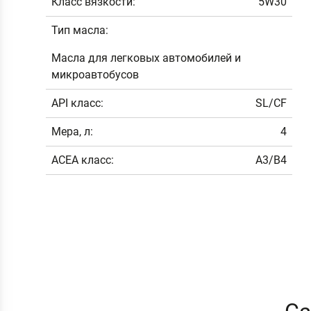
Класс вязкости:
5W30
Тип масла:
Масла для легковых автомобилей и
микроавтобусов
API класс:
SL/CF
Мера, л:
4
ACEA класс:
A3/B4