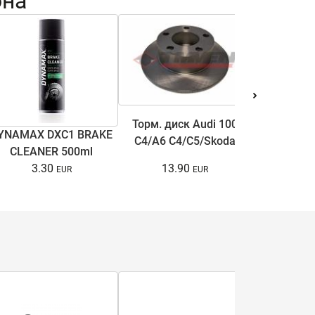
она
Торм. диск Audi 100
YNAMAX DXC1 BRAKE
Антифри
C4/A6 C4/C5/Skoda
CLEANER 500ml
COOL ULTRA
Superb I/VW Passat
13.90
3.30
15.
B5/B5.5 1.6-3.7 90-08