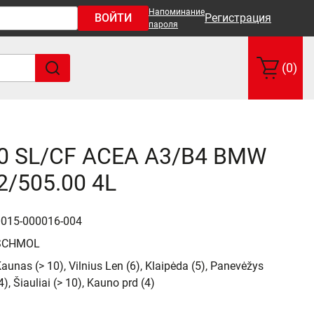
Напоминание
ВОЙТИ
Регистрация
пароля
(0)
0 SL/CF ACEA A3/B4 BMW
2/505.00 4L
0015-000016-004
SCHMOL
aunas (> 10), Vilnius Len (6), Klaipėda (5), Panevėžys
4), Šiauliai (> 10), Kauno prd (4)