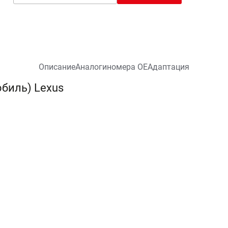
Описание
Аналоги
номера ОЕ
Адаптация
биль) Lexus