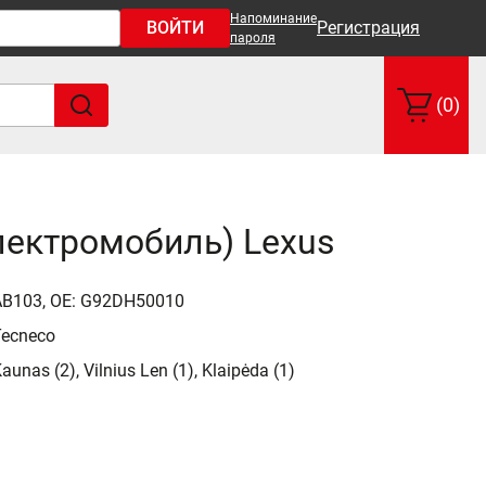
Напоминание
ВОЙТИ
Регистрация
пароля
(0)
лектромобиль) Lexus
AB103, OE: G92DH50010
Tecneco
aunas (2), Vilnius Len (1), Klaipėda (1)