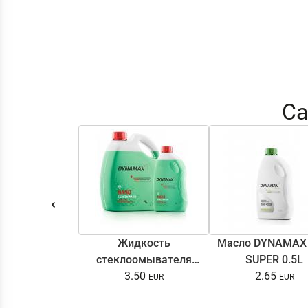
Са
Жидкость
Масло DYNAMAX
стеклоомывателя
SUPER 0.5L
DYNAMAX SCREENWASH
3.50
2.65
NANO 4l