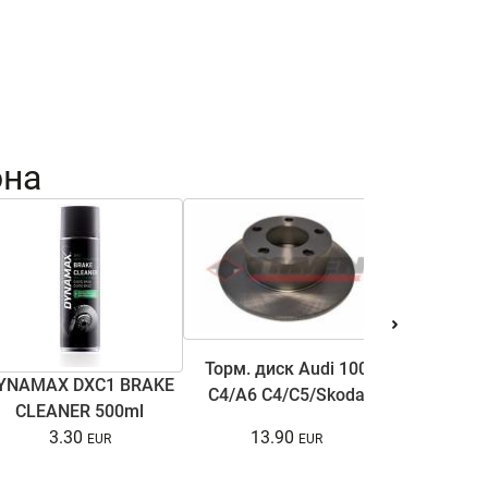
она
Торм. диск Audi 100
YNAMAX DXC1 BRAKE
Антифри
C4/A6 C4/C5/Skoda
CLEANER 500ml
COOL ULTRA
Superb I/VW Passat
13.90
3.30
15.
B5/B5.5 1.6-3.7 90-08