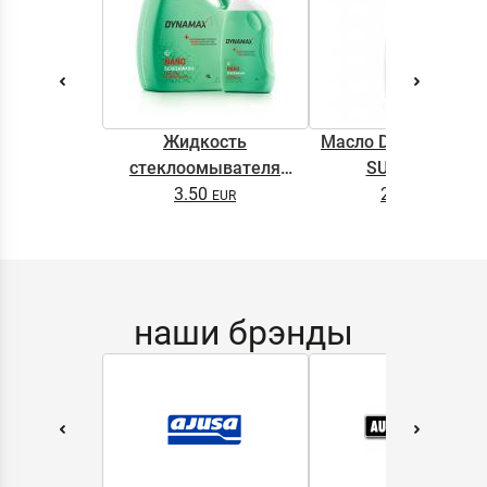
Жидкость
Масло DYNAMAX M
стеклоомывателя
SUPER 0.5L
DYNAMAX SCREENWASH
3.50
2.65
NANO 4l
наши брэнды